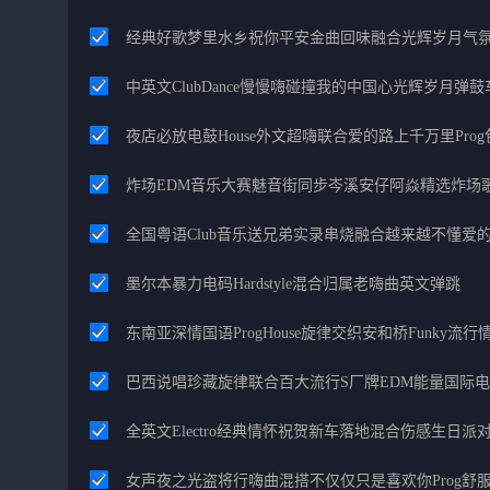
经典好歌梦里水乡祝你平安金曲回味融合光辉岁月气
中英文ClubDance慢慢嗨碰撞我的中国心光辉岁月弹鼓
夜店必放电鼓House外文超嗨联合爱的路上千万里Pro
炸场EDM音乐大赛魅音街同步岑溪安仔阿焱精选炸场
全国粤语Club音乐送兄弟实录串烧融合越来越不懂爱
墨尔本暴力电码Hardstyle混合归属老嗨曲英文弹跳
东南亚深情国语ProgHouse旋律交织安和桥Funky流
巴西说唱珍藏旋律联合百大流行S厂牌EDM能量国际
全英文Electro经典情怀祝贺新车落地混合伤感生日派对
女声夜之光盗将行嗨曲混搭不仅仅只是喜欢你Prog舒