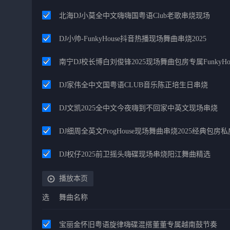
北海DJ小莫全中文嗨嗨国粤语Club老歌串烧现场
DJ小帅-FunkyHouse抖音热播现场舞曲串烧2025
南宁DJ校长博白刘俊锋2025现场舞曲包房专属FunkyHo
DJ家伟全中文国粤语CLUB音乐陈正培生日串烧
DJ文凯2025全中文今夜嗨到不回家中英文现场串烧
DJ细周全英文ProgHouse现场舞曲串烧2025经典包房
DJ权仔2025前卫摇头嗨碟现场串烧阳江舞曲精选
播放本页
选
舞曲名称
宝丽金怀旧粤语旋律嗨碟混搭董董专属越南鼓节奏