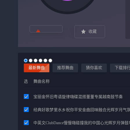
收藏
最新舞曲
推荐舞曲
猜你喜欢
下载排
选
舞曲名称
宝丽金怀旧粤语旋律嗨碟混搭董董专属越南鼓节奏
经典好歌梦里水乡祝你平安金曲回味融合光辉岁月气
中英文ClubDance慢慢嗨碰撞我的中国心光辉岁月弹鼓