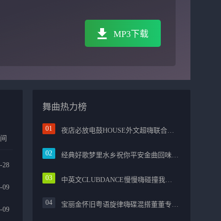
MP3下载
舞曲热力榜
夜店必放电鼓HOUSE外文超嗨联合爱的路上千万里PROG包房漫步上头
时间
经典好歌梦里水乡祝你平安金曲回味融合光辉岁月气氛中文兄弟串烧
-28
中英文CLUBDANCE慢慢嗨碰撞我的中国心光辉岁月弹鼓车载
-09
宝丽金怀旧粤语旋律嗨碟混搭董董专属越南鼓节奏
-09