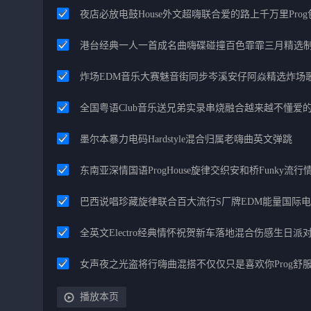
夜店必放电鼓House外文超嗨联合爱的路上千万里Pro
港台经典一人一首成名曲嗨碟碰撞百色霏霏三月精选
炸场EDM音乐大赛魅音街同步岑溪安仔阿焱精选炸场
全国粤语Club音乐送兄弟实录串烧融合越来越不懂爱
墨尔本暴力电码Hardstyle混合归属老嗨曲英文弹跳
东南亚深情国语ProgHouse旋律交织安和桥Funky流
巴西说唱珍藏旋律联合百大流行S厂牌EDM能量国际
全英文Electro经典情怀祝贺新车落地混合伤感生日派对
女声夜之光盗将行嗨曲混搭不仅仅只是喜欢你Prog舒
播放本页