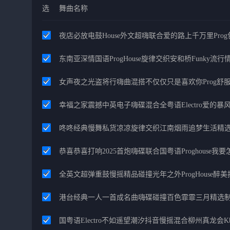
选
舞曲名称
夜店必放电鼓House外文超嗨联合爱的路上千万里Pro
东南亚深情国语ProgHouse旋律交织安和桥Funky流
女声夜之光盗将行嗨曲混搭不仅仅只是喜欢你Prog舒
幸福之家震撼中英电子嗨碟混合全粤语Electro爱的
咚咚经典慢舞私货凉凉旋律交织江南烟雨追梦生活精
恭喜恭喜打响2025首炮嗨碟联合国粤语Proghouse我
全英文超弹重鼓慢摇精品碰撞光年之外ProgHouse醉
港台经典一人一首成名曲嗨碟碰撞百色霏霏三月精选
国粤语Electro不如遥望潮汐抖音慢摇混合柳州真龙会