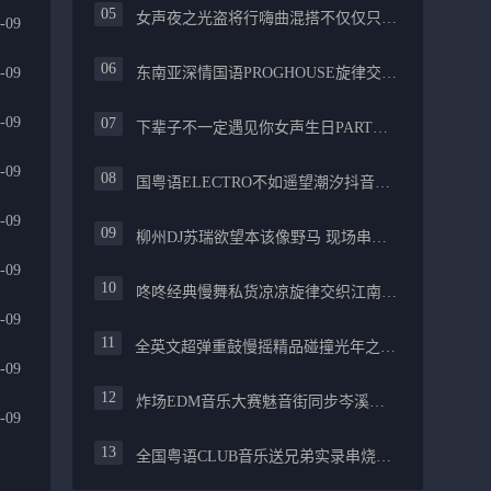
女声夜之光盗将行嗨曲混搭不仅仅只是喜欢你PROG舒服
-09
-09
东南亚深情国语PROGHOUSE旋律交织安和桥FUNKY流行情怀串烧
-09
下辈子不一定遇见你女声生日PARTY碰撞酒嗨最新女声伤感专辑实录
-09
国粤语ELECTRO不如遥望潮汐抖音慢摇混合柳州真龙会K吧小厅小康混音
-09
柳州DJ苏瑞欲望本该像野马 现场串烧中文FUNKYHOUSE精选
-09
咚咚经典慢舞私货凉凉旋律交织江南烟雨追梦生活精选串烧
-09
全英文超弹重鼓慢摇精品碰撞光年之外PROGHOUSE醉美抒情节奏
-09
炸场EDM音乐大赛魅音街同步岑溪安仔阿焱精选炸场歌路串烧
-09
全国粤语CLUB音乐送兄弟实录串烧融合越来越不懂爱的哲学遗憾专辑