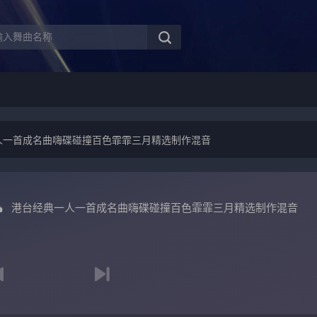
人一首成名曲嗨碟碰撞百色霏霏三月精选制作混音
港台经典一人一首成名曲嗨碟碰撞百色霏霏三月精选制作混音