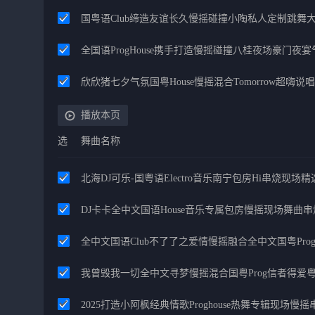
国粤语Club缔造友谊长久慢摇碰撞小陶私人定制跳舞
全国语ProgHouse携手打造慢摇碰撞八桂夜场豪门夜
欣欣猪七夕气氛国粤House慢摇混合Tomorrow超嗨说唱
播放本页
选
舞曲名称
北海DJ可乐-国粤语Electro音乐南宁包房Hi串烧现场精选
DJ卡卡全中文国语House音乐专属包房慢摇现场舞曲串
全中文国语Club不了了之爱情慢摇融合全中文国粤Pr
我曾毁我一切全中文寻梦慢摇混合国粤Prog信者得爱
2025打造小阿枫经典情歌Proghouse热舞专辑现场慢摇