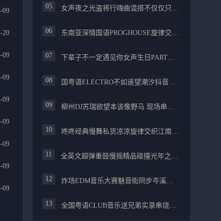
女声夜之光盗将行嗨曲混搭不仅仅只是喜欢你PROG舒服
-09
-20
东南亚深情国语PROGHOUSE旋律交织安和桥FUNKY流行情怀串烧
-09
下辈子不一定遇见你女声生日PARTY碰撞酒嗨最新女声伤感专辑实录
-09
国粤语ELECTRO不如遥望潮汐抖音慢摇混合柳州真龙会K吧小厅小康混音
-09
柳州DJ苏瑞欲望本该像野马 现场串烧中文FUNKYHOUSE精选
-09
咚咚经典慢舞私货凉凉旋律交织江南烟雨追梦生活精选串烧
-09
全英文超弹重鼓慢摇精品碰撞光年之外PROGHOUSE醉美抒情节奏
-09
炸场EDM音乐大赛魅音街同步岑溪安仔阿焱精选炸场歌路串烧
-09
全国粤语CLUB音乐送兄弟实录串烧融合越来越不懂爱的哲学遗憾专辑