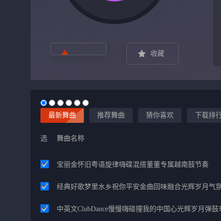
收藏
最新舞曲
推荐舞曲
猜你喜欢
下载排
选
舞曲名称
宝丽金怀旧粤语旋律嗨碟混搭董董专属越南鼓节奏
经典好歌梦里水乡祝你平安金曲回味融合光辉岁月气
中英文ClubDance慢慢嗨碰撞我的中国心光辉岁月弹鼓