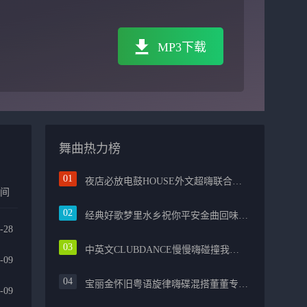
MP3下载
舞曲热力榜
夜店必放电鼓HOUSE外文超嗨联合爱的路上千万里PROG包房漫步上头
时间
经典好歌梦里水乡祝你平安金曲回味融合光辉岁月气氛中文兄弟串烧
-28
中英文CLUBDANCE慢慢嗨碰撞我的中国心光辉岁月弹鼓车载
-09
宝丽金怀旧粤语旋律嗨碟混搭董董专属越南鼓节奏
-09