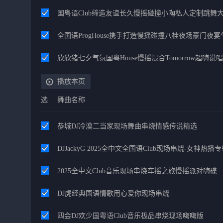
国粤语Club缔造友谊长久慢摇碰撞小陶私人定制跳舞
全国语ProgHouse携手打造慢摇碰撞八桂夜场豪门夜
欣欣猪七夕气氛国粤House慢摇混合Tomorrow超嗨说唱
播放本页
选
舞曲名称
恭城DJ冷漠二当家现场舞曲串烧情感传说精选
DJJackyG 2025全中文全国语Club现场串烧-女神热播
2025全中文Club音乐现场串烧车摇之旅慢摇派对嗨碟
DJ虎经典国语情歌用心爱你现场串烧
四会DJ欢少国粤语Club音乐极品串烧现场嗨嗨版