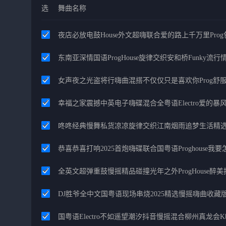
选
舞曲名称
夜店必放电鼓House外文超嗨联合爱的路上千万里Pro
东南亚深情国语ProgHouse旋律交织安和桥Funky流
女声夜之光盗将行嗨曲混搭不仅仅只是喜欢你Prog舒
幸福之家震撼中英电子嗨碟混合全粤语Electro爱的
咚咚经典慢舞私货凉凉旋律交织江南烟雨追梦生活精
恭喜恭喜打响2025首炮嗨碟联合国粤语Proghouse我
全英文超弹重鼓慢摇精品碰撞光年之外ProgHouse醉
DJ胜爷全中文国粤语现场串烧2025精选慢摇嗨曲收藏
国粤语Electro不如遥望潮汐抖音慢摇混合柳州真龙会