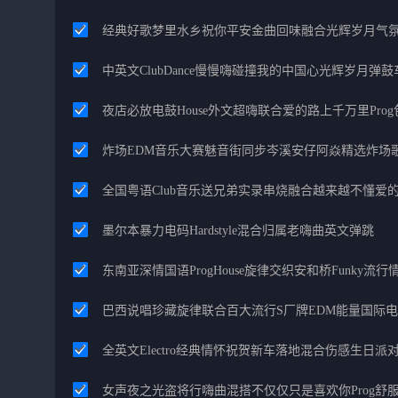
经典好歌梦里水乡祝你平安金曲回味融合光辉岁月气
中英文ClubDance慢慢嗨碰撞我的中国心光辉岁月弹鼓
夜店必放电鼓House外文超嗨联合爱的路上千万里Pro
炸场EDM音乐大赛魅音街同步岑溪安仔阿焱精选炸场
全国粤语Club音乐送兄弟实录串烧融合越来越不懂爱
墨尔本暴力电码Hardstyle混合归属老嗨曲英文弹跳
东南亚深情国语ProgHouse旋律交织安和桥Funky流
巴西说唱珍藏旋律联合百大流行S厂牌EDM能量国际
全英文Electro经典情怀祝贺新车落地混合伤感生日派对
女声夜之光盗将行嗨曲混搭不仅仅只是喜欢你Prog舒