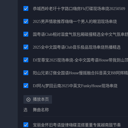
恭城西岭老圩十字路口嗨房fk打碟现场串烧20250509
2025男声情歌推荐嗨嗨一个男人的眼泪现场串烧
国粤语Club相对湿度气氛包厢碰撞精选全中文气氛串
2025全中文国粤语Club音乐极品现场串烧热播精选
DJ至尊宝2025现场串烧-全中文国粤语House带我到
阳山兄弟订做全国语House慢摇融合抖音英文BB阿辉
DJ阿Aj梦回云南2025中英文FunkyHouse现场串烧
播放本页
选
舞曲名称
宝丽金怀旧粤语旋律嗨碟混搭董董专属越南鼓节奏