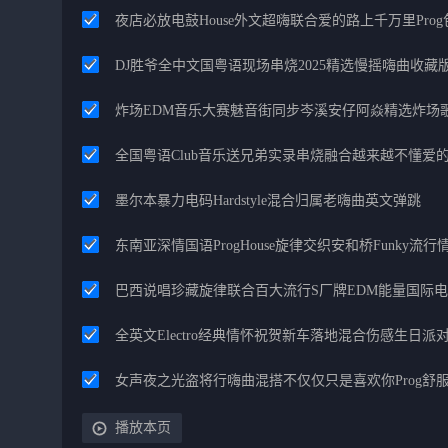
夜店必放电鼓House外文超嗨联合爱的路上千万里Pro
DJ胜爷全中文国粤语现场串烧2025精选慢摇嗨曲收藏
炸场EDM音乐大赛魅音街同步岑溪安仔阿焱精选炸场
全国粤语Club音乐送兄弟实录串烧融合越来越不懂爱
墨尔本暴力电码Hardstyle混合归属老嗨曲英文弹跳
东南亚深情国语ProgHouse旋律交织安和桥Funky流
巴西说唱珍藏旋律联合百大流行S厂牌EDM能量国际
全英文Electro经典情怀祝贺新车落地混合伤感生日派对
女声夜之光盗将行嗨曲混搭不仅仅只是喜欢你Prog舒
播放本页