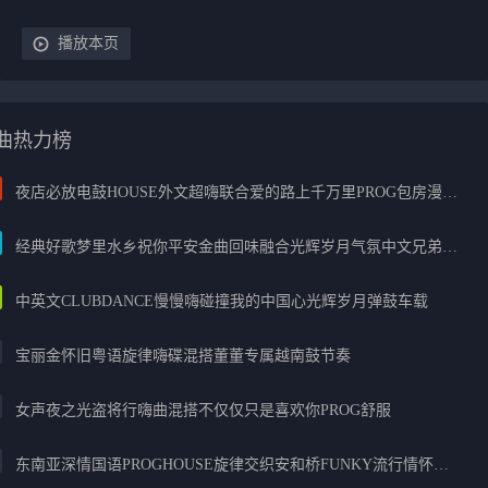
播放本页
曲热力榜
夜店必放电鼓HOUSE外文超嗨联合爱的路上千万里PROG包房漫步上头
经典好歌梦里水乡祝你平安金曲回味融合光辉岁月气氛中文兄弟串烧
中英文CLUBDANCE慢慢嗨碰撞我的中国心光辉岁月弹鼓车载
宝丽金怀旧粤语旋律嗨碟混搭董董专属越南鼓节奏
女声夜之光盗将行嗨曲混搭不仅仅只是喜欢你PROG舒服
东南亚深情国语PROGHOUSE旋律交织安和桥FUNKY流行情怀串烧