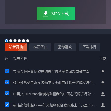
MP3下载
最新舞曲
推荐舞曲
猜你喜欢
下载排行
选
舞曲名称
下载
宝丽金怀旧粤语旋律嗨碟混搭董董专属越南鼓节奏
经典好歌梦里水乡祝你平安金曲回味融合光辉岁月气氛中文兄弟串烧
中英文ClubDance慢慢嗨碰撞我的中国心光辉岁月弹鼓车载
夜店必放电鼓House外文超嗨联合爱的路上千万里Prog包房漫步上头