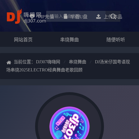
VIP充值
车载u盘
上传作品
网站首页
串烧舞曲
随便听听
当前位置：
DJ307嗨嗨网
串烧舞曲
DJ汤米仔国粤语现
场串烧2025ELECTRO经典舞曲老歌回顾