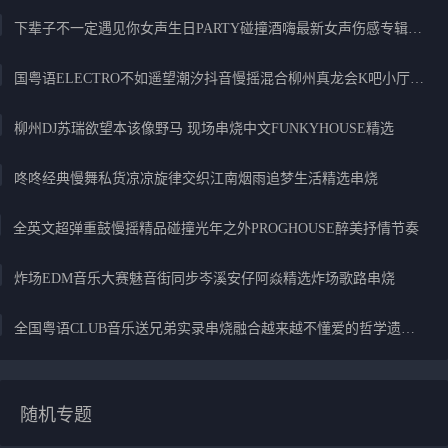
下辈子不一定遇见你女声生日PARTY碰撞酒嗨最新女声伤感专辑实录
国粤语ELECTRO不如遥望潮汐抖音慢摇混合柳州真龙会K吧小厅小康混音
柳州DJ苏瑞欲望本该像野马 现场串烧中文FUNKYHOUSE精选
咚咚经典慢舞私货凉凉旋律交织江南烟雨追梦生活精选串烧
全英文超弹重鼓慢摇精品碰撞光年之外PROGHOUSE醉美抒情节奏
炸场EDM音乐大赛魅音街同步岑溪安仔阿焱精选炸场歌路串烧
全国粤语CLUB音乐送兄弟实录串烧融合越来越不懂爱的哲学遗憾专辑
随机专题