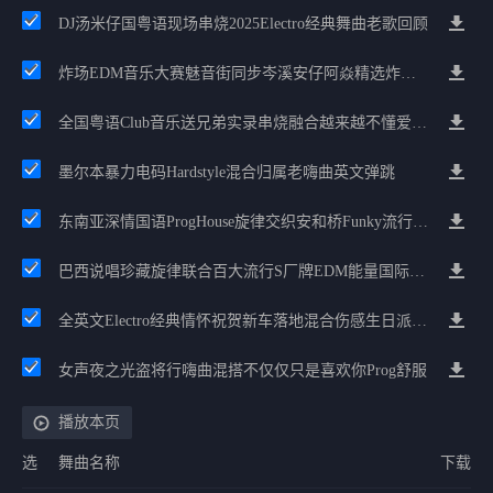
DJ汤米仔国粤语现场串烧2025Electro经典舞曲老歌回顾
炸场EDM音乐大赛魅音街同步岑溪安仔阿焱精选炸场歌路串烧
全国粤语Club音乐送兄弟实录串烧融合越来越不懂爱的哲学遗憾专辑
墨尔本暴力电码Hardstyle混合归属老嗨曲英文弹跳
东南亚深情国语ProgHouse旋律交织安和桥Funky流行情怀串烧
巴西说唱珍藏旋律联合百大流行S厂牌EDM能量国际电音串烧
全英文Electro经典情怀祝贺新车落地混合伤感生日派对中文Club串烧
女声夜之光盗将行嗨曲混搭不仅仅只是喜欢你Prog舒服
播放本页
选
舞曲名称
下载