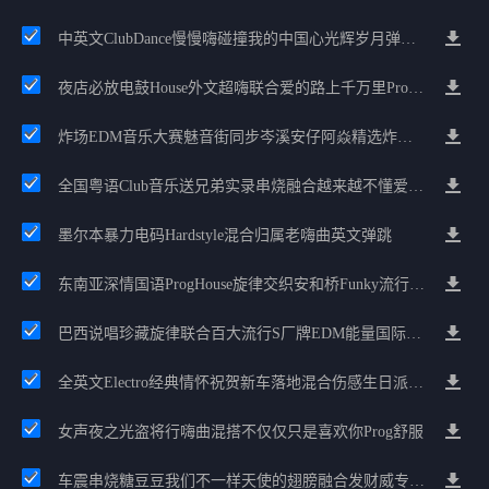
中英文ClubDance慢慢嗨碰撞我的中国心光辉岁月弹鼓车载
夜店必放电鼓House外文超嗨联合爱的路上千万里Prog包房漫步上头
炸场EDM音乐大赛魅音街同步岑溪安仔阿焱精选炸场歌路串烧
全国粤语Club音乐送兄弟实录串烧融合越来越不懂爱的哲学遗憾专辑
墨尔本暴力电码Hardstyle混合归属老嗨曲英文弹跳
东南亚深情国语ProgHouse旋律交织安和桥Funky流行情怀串烧
巴西说唱珍藏旋律联合百大流行S厂牌EDM能量国际电音串烧
全英文Electro经典情怀祝贺新车落地混合伤感生日派对中文Club串烧
女声夜之光盗将行嗨曲混搭不仅仅只是喜欢你Prog舒服
车震串烧糖豆豆我们不一样天使的翅膀融合发财威专属金边太空仓节奏