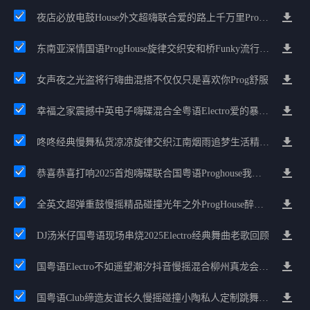
夜店必放电鼓House外文超嗨联合爱的路上千万里Prog包房漫步上头
东南亚深情国语ProgHouse旋律交织安和桥Funky流行情怀串烧
女声夜之光盗将行嗨曲混搭不仅仅只是喜欢你Prog舒服
幸福之家震撼中英电子嗨碟混合全粤语Electro爱的暴风雨广州雄雄精选
咚咚经典慢舞私货凉凉旋律交织江南烟雨追梦生活精选串烧
恭喜恭喜打响2025首炮嗨碟联合国粤语Proghouse我要怎么说我不爱你
全英文超弹重鼓慢摇精品碰撞光年之外ProgHouse醉美抒情节奏
DJ汤米仔国粤语现场串烧2025Electro经典舞曲老歌回顾
国粤语Electro不如遥望潮汐抖音慢摇混合柳州真龙会K吧小厅小康混音
国粤语Club缔造友谊长久慢摇碰撞小陶私人定制跳舞大碟