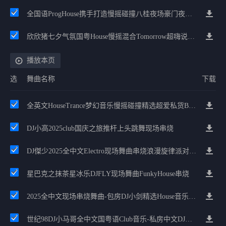
全国语ProgHouse携手打造慢摇碰撞八桂夜场豪门夜宴气氛小串
欣欣猪七夕气氛国粤House慢摇混合Tomorrow超嗨说唱英文House气氛
播放本页
选
舞曲名称
下载
全英文HouseTrance梦幻音乐慢摇碰撞精选超爱私货BreakBeat跳舞大碟
DJ小高2025club国庆之旅推杆上头跳舞现场串烧
DJ傑少2025全中文Electro现场舞曲串烧浪漫旋律派对私房
星巴克之抹茶星冰乐DJFLY现场舞曲FunkyHouse串烧
2025全中文现场串烧舞曲-包房DJ小剑精选House音乐串烧，嗨翻全场
世纪98DJ小马哥全中文国粤语Club音乐-私房中文DJ串烧