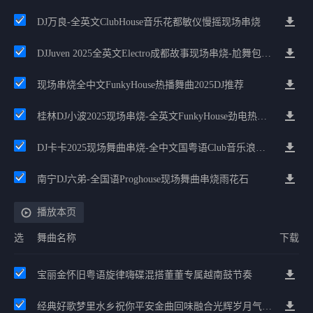
DJ万良-全英文ClubHouse音乐花都敏仪慢摇现场串烧
DJJuven 2025全英文Electro成都故事现场串烧-尬舞包房必备
现场串烧全中文FunkyHouse热播舞曲2025DJ推荐
桂林DJ小波2025现场串烧-全英文FunkyHouse劲电热舞串烧派对
DJ卡卡2025现场舞曲串烧-全中文国粤语Club音乐浪漫节奏派对
南宁DJ六弟-全国语Proghouse现场舞曲串烧雨花石
播放本页
选
舞曲名称
下载
宝丽金怀旧粤语旋律嗨碟混搭董董专属越南鼓节奏
经典好歌梦里水乡祝你平安金曲回味融合光辉岁月气氛中文兄弟串烧