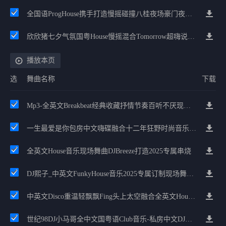
全国语ProgHouse携手打造慢摇碰撞八桂夜场豪门夜宴气氛小串
欣欣猪七夕气氛国粤House慢摇混合Tomorrow超嗨说唱英文House气氛
播放本页
选
舞曲名称
下载
Mp3-全英文Breakbeat经典收藏抒情节奏百听不厌现场串烧
一生最爱是你包房中文嗨碟融合十二年狂野时尚音乐阳江权仔推荐
全英文House音乐现场舞曲DJBreeze打造2025专属串烧
DJ熙子_中英文FunkyHouse音乐2025专属订制现场舞曲串烧
中英文Disco重温轻飘飘Fing头上太空融合全英文House劲嗨极速舞池
世纪98DJ小马哥全中文国粤语Club音乐-私房中文DJ串烧