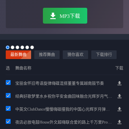
MP3下载
最新舞曲
推荐舞曲
猜你喜欢
下载排行
选
舞曲名称
下载
宝丽金怀旧粤语旋律嗨碟混搭董董专属越南鼓节奏
经典好歌梦里水乡祝你平安金曲回味融合光辉岁月气氛中文兄弟串烧
中英文ClubDance慢慢嗨碰撞我的中国心光辉岁月弹鼓车载
夜店必放电鼓House外文超嗨联合爱的路上千万里Prog包房漫步上头