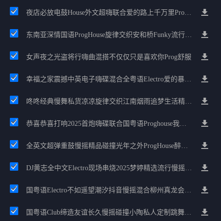
夜店必放电鼓House外文超嗨联合爱的路上千万里Prog包房漫步上头
东南亚深情国语ProgHouse旋律交织安和桥Funky流行情怀串烧
女声夜之光盗将行嗨曲混搭不仅仅只是喜欢你Prog舒服
幸福之家震撼中英电子嗨碟混合全粤语Electro爱的暴风雨广州雄雄精选
咚咚经典慢舞私货凉凉旋律交织江南烟雨追梦生活精选串烧
恭喜恭喜打响2025首炮嗨碟联合国粤语Proghouse我要怎么说我不爱你
全英文超弹重鼓慢摇精品碰撞光年之外ProgHouse醉美抒情节奏
DJ黄志全中文Electro现场串烧2025梦婷精选流行慢摇合集
国粤语Electro不如遥望潮汐抖音慢摇混合柳州真龙会K吧小厅小康混音
国粤语Club缔造友谊长久慢摇碰撞小陶私人定制跳舞大碟