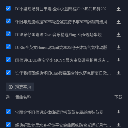
DJ小梁现场舞曲串烧-全中文国粤语Club热门热舞2025精选
怀旧与潮流碰撞2025精选强震旋律与2025牌越南鼓风串烧
DJ温泉仔国粤语Disco音乐精选Fing-Style现场串烧
DJRio全英文House现场串烧2025电子炸场气氛律动版
国粤语CLUB家宝坚少MCYY最火串烧碰撞相思成灾后来遇见他原乡鼓慢摇
谁伴我闯荡经典怀旧Club慢摇混合陵水萨克斯夏日激情House专辑
播放本页
选
舞曲名称
下载
宝丽金怀旧粤语旋律嗨碟混搭董董专属越南鼓节奏
经典好歌梦里水乡祝你平安金曲回味融合光辉岁月气氛中文兄弟串烧