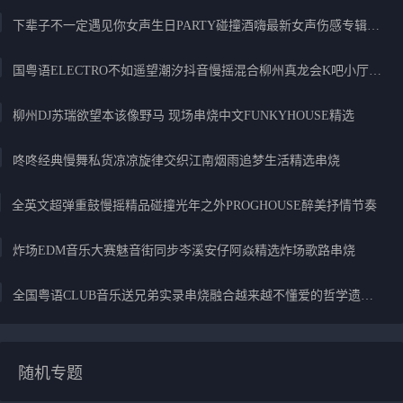
下辈子不一定遇见你女声生日PARTY碰撞酒嗨最新女声伤感专辑实录
国粤语ELECTRO不如遥望潮汐抖音慢摇混合柳州真龙会K吧小厅小康混音
柳州DJ苏瑞欲望本该像野马 现场串烧中文FUNKYHOUSE精选
咚咚经典慢舞私货凉凉旋律交织江南烟雨追梦生活精选串烧
全英文超弹重鼓慢摇精品碰撞光年之外PROGHOUSE醉美抒情节奏
炸场EDM音乐大赛魅音街同步岑溪安仔阿焱精选炸场歌路串烧
全国粤语CLUB音乐送兄弟实录串烧融合越来越不懂爱的哲学遗憾专辑
随机专题