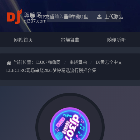
VIP充值
车载u盘
上传作品
网站首页
串烧舞曲
随便听听
当前位置：
DJ307嗨嗨网
串烧舞曲
DJ黄志全中文
ELECTRO现场串烧2025梦婷精选流行慢摇合集