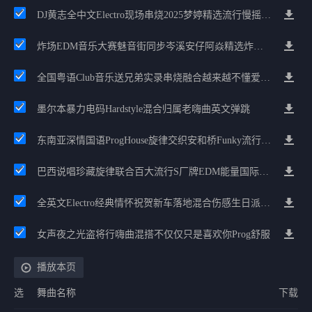
DJ黄志全中文Electro现场串烧2025梦婷精选流行慢摇合集
炸场EDM音乐大赛魅音街同步岑溪安仔阿焱精选炸场歌路串烧
全国粤语Club音乐送兄弟实录串烧融合越来越不懂爱的哲学遗憾专辑
墨尔本暴力电码Hardstyle混合归属老嗨曲英文弹跳
东南亚深情国语ProgHouse旋律交织安和桥Funky流行情怀串烧
巴西说唱珍藏旋律联合百大流行S厂牌EDM能量国际电音串烧
全英文Electro经典情怀祝贺新车落地混合伤感生日派对中文Club串烧
女声夜之光盗将行嗨曲混搭不仅仅只是喜欢你Prog舒服
播放本页
选
舞曲名称
下载