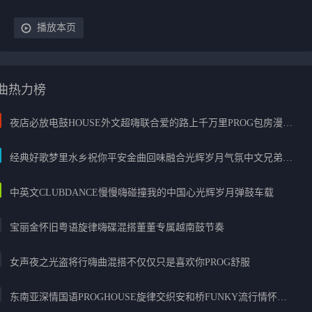
播放本页
曲热力榜
夜店必放电鼓HOUSE外文超嗨联合爱的路上千万里PROG包房漫步上头
经典好歌梦里水乡祝你平安金曲回味融合光辉岁月气氛中文兄弟串烧
中英文CLUBDANCE慢慢嗨碰撞我的中国心光辉岁月弹鼓车载
宝丽金怀旧粤语旋律嗨碟混搭董董专属越南鼓节奏
女声夜之光盗将行嗨曲混搭不仅仅只是喜欢你PROG舒服
东南亚深情国语PROGHOUSE旋律交织安和桥FUNKY流行情怀串烧