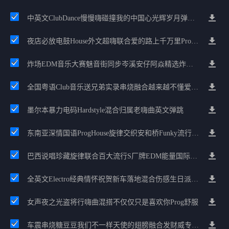
中英文ClubDance慢慢嗨碰撞我的中国心光辉岁月弹鼓车载
夜店必放电鼓House外文超嗨联合爱的路上千万里Prog包房漫步上头
炸场EDM音乐大赛魅音街同步岑溪安仔阿焱精选炸场歌路串烧
全国粤语Club音乐送兄弟实录串烧融合越来越不懂爱的哲学遗憾专辑
墨尔本暴力电码Hardstyle混合归属老嗨曲英文弹跳
东南亚深情国语ProgHouse旋律交织安和桥Funky流行情怀串烧
巴西说唱珍藏旋律联合百大流行S厂牌EDM能量国际电音串烧
全英文Electro经典情怀祝贺新车落地混合伤感生日派对中文Club串烧
女声夜之光盗将行嗨曲混搭不仅仅只是喜欢你Prog舒服
车震串烧糖豆豆我们不一样天使的翅膀融合发财威专属金边太空仓节奏