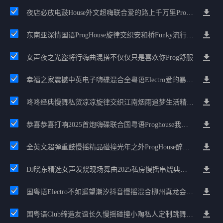
夜店必放电鼓House外文超嗨联合爱的路上千万里Prog包房漫步上头
东南亚深情国语ProgHouse旋律交织安和桥Funky流行情怀串烧
女声夜之光盗将行嗨曲混搭不仅仅只是喜欢你Prog舒服
幸福之家震撼中英电子嗨碟混合全粤语Electro爱的暴风雨广州雄雄精选
咚咚经典慢舞私货凉凉旋律交织江南烟雨追梦生活精选串烧
恭喜恭喜打响2025首炮嗨碟联合国粤语Proghouse我要怎么说我不爱你
全英文超弹重鼓慢摇精品碰撞光年之外ProgHouse醉美抒情节奏
DJ晓东精选女声发烧现场舞曲2025私房慢摇串烧典藏版
国粤语Electro不如遥望潮汐抖音慢摇混合柳州真龙会K吧小厅小康混音
国粤语Club缔造友谊长久慢摇碰撞小陶私人定制跳舞大碟