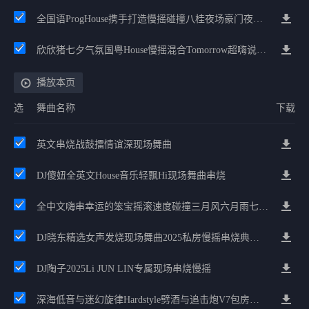
全国语ProgHouse携手打造慢摇碰撞八桂夜场豪门夜宴气氛小串
欣欣猪七夕气氛国粤House慢摇混合Tomorrow超嗨说唱英文House气氛
播放本页
选
舞曲名称
下载
英文串烧战鼓擂情谊深现场舞曲
DJ傻妞全英文House音乐轻飘Hi现场舞曲串烧
全中文嗨串幸运的笨宝摇滚速度碰撞三月风六月雨七月我们都爱米怀旧节奏
DJ晓东精选女声发烧现场舞曲2025私房慢摇串烧典藏版
DJ陶子2025Li JUN LIN专属现场串烧慢摇
深海低音与迷幻旋律Hardstyle劈酒与追击炮V7包房串烧