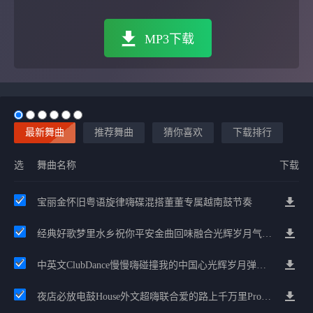
MP3下载
最新舞曲
推荐舞曲
猜你喜欢
下载排行
选
舞曲名称
下载
宝丽金怀旧粤语旋律嗨碟混搭董董专属越南鼓节奏
经典好歌梦里水乡祝你平安金曲回味融合光辉岁月气氛中文兄弟串烧
中英文ClubDance慢慢嗨碰撞我的中国心光辉岁月弹鼓车载
夜店必放电鼓House外文超嗨联合爱的路上千万里Prog包房漫步上头