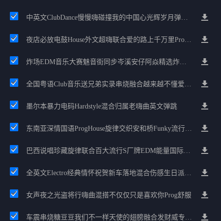
中英文ClubDance慢慢嗨碰撞我的中国心光辉岁月弹鼓车载
夜店必放电鼓House外文超嗨联合爱的路上千万里Prog包房漫步上头
炸场EDM音乐大赛魅音街同步岑溪安仔阿焱精选炸场歌路串烧
全国粤语Club音乐送兄弟实录串烧融合越来越不懂爱的哲学遗憾专辑
墨尔本暴力电码Hardstyle混合归属老嗨曲英文弹跳
东南亚深情国语ProgHouse旋律交织安和桥Funky流行情怀串烧
巴西说唱珍藏旋律联合百大流行S厂牌EDM能量国际电音串烧
全英文Electro经典情怀祝贺新车落地混合伤感生日派对中文Club串烧
女声夜之光盗将行嗨曲混搭不仅仅只是喜欢你Prog舒服
车震串烧糖豆豆我们不一样天使的翅膀融合发财威专属金边太空仓节奏