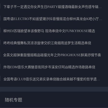
下辈子不一定遇见你女声生日PARTY碰撞酒嗨最新女声伤感专辑实录
国粤语ELECTRO不如遥望潮汐抖音慢摇混合柳州真龙会K吧小厅小康混音
柳州DJ苏瑞欲望本该像野马 现场串烧中文FUNKYHOUSE精选
咚咚经典慢舞私货凉凉旋律交织江南烟雨追梦生活精选串烧
全英文超弹重鼓慢摇精品碰撞光年之外PROGHOUSE醉美抒情节奏
炸场EDM音乐大赛魅音街同步岑溪安仔阿焱精选炸场歌路串烧
全国粤语CLUB音乐送兄弟实录串烧融合越来越不懂爱的哲学遗憾专辑
随机专题