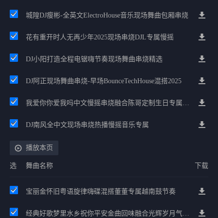
城隍DJ瘦彬-全英文ElectroHouse音乐现场舞曲包厢串烧
花有重开时人无再少年2025现场串烧DJL专属慢摇
DJ小阳打造全程电锯嗨节奏现场舞曲串烧精选
DJ阿正现场舞曲串烧-早场BounceTechHouse混搭2025
我爱你你爱我吗中文慢摇串烧融合陈哥定制生日专属国语ProgHouse
DJ南风全中文现场串烧热播慢摇音乐专属
播放本页
选
舞曲名称
下载
宝丽金怀旧粤语旋律嗨碟混搭董董专属越南鼓节奏
经典好歌梦里水乡祝你平安金曲回味融合光辉岁月气氛中文兄弟串烧