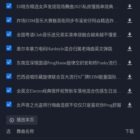
DJ晓东精选女声发烧现场舞曲2025私房慢摇串烧典藏版
炸场EDM音乐大赛魅音街同步岑溪安仔阿焱精选炸场歌路串烧
全国粤语Club音乐送兄弟实录串烧融合越来越不懂爱的哲学遗憾专辑
墨尔本暴力电码Hardstyle混合归属老嗨曲英文弹跳
东南亚深情国语ProgHouse旋律交织安和桥Funky流行情怀串烧
巴西说唱珍藏旋律联合百大流行S厂牌EDM能量国际电音串烧
全英文Electro经典情怀祝贺新车落地混合伤感生日派对中文Club串烧
女声夜之光盗将行嗨曲混搭不仅仅只是喜欢你Prog舒服
播放本页
选
舞曲名称
下载