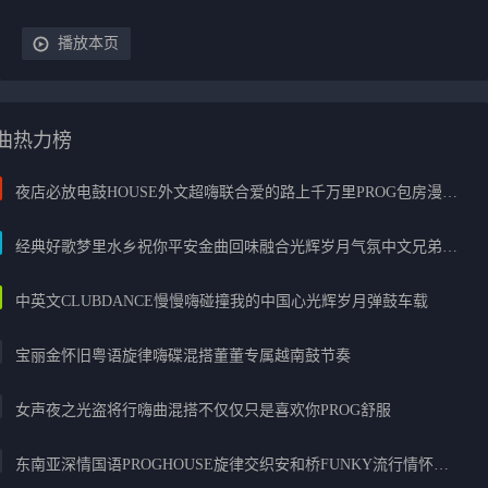
播放本页
曲热力榜
夜店必放电鼓HOUSE外文超嗨联合爱的路上千万里PROG包房漫步上头
经典好歌梦里水乡祝你平安金曲回味融合光辉岁月气氛中文兄弟串烧
中英文CLUBDANCE慢慢嗨碰撞我的中国心光辉岁月弹鼓车载
宝丽金怀旧粤语旋律嗨碟混搭董董专属越南鼓节奏
女声夜之光盗将行嗨曲混搭不仅仅只是喜欢你PROG舒服
东南亚深情国语PROGHOUSE旋律交织安和桥FUNKY流行情怀串烧