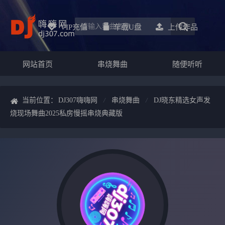
VIP充值
车载u盘
上传作品
网站首页
串烧舞曲
随便听听
当前位置：
DJ307嗨嗨网
串烧舞曲
DJ晓东精选女声发
烧现场舞曲2025私房慢摇串烧典藏版