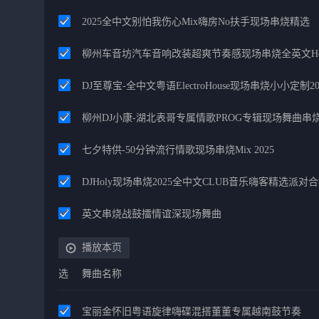
2025全中文别怕我伤心Mix嗨房No扶手现场串烧精选
柳州车音坊汽车音响改装超爽节奏感现场串烧全英文Hou
DJ至尊宝-全中文粤语ElectroHouse现场串烧小小定制20
柳州DJ小康-湖北表哥专属情歌PROG专辑现场舞曲串
七夕特供-50分钟流行情歌现场串烧Mix 2025
DJHoly现场串烧2025全中文CLUB音乐嗨客精选派对
英文串烧战鼓擂情谊深现场舞曲
播放本页
选
舞曲名称
宝丽金怀旧粤语旋律嗨碟混搭董董专属越南鼓节奏