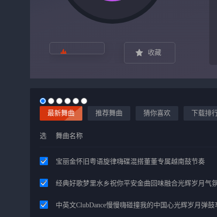
收藏
最新舞曲
推荐舞曲
猜你喜欢
下载排
选
舞曲名称
宝丽金怀旧粤语旋律嗨碟混搭董董专属越南鼓节奏
经典好歌梦里水乡祝你平安金曲回味融合光辉岁月气
中英文ClubDance慢慢嗨碰撞我的中国心光辉岁月弹鼓