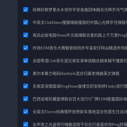
经典好歌梦里水乡祝你平安金曲回味融合光辉岁月气
中英文ClubDance慢慢嗨碰撞我的中国心光辉岁月弹鼓
夜店必放电鼓House外文超嗨联合爱的路上千万里Pro
炸场EDM音乐大赛魅音街同步岑溪安仔阿焱精选炸场
全国粤语Club音乐送兄弟实录串烧融合越来越不懂爱
墨尔本暴力电码Hardstyle混合归属老嗨曲英文弹跳
东南亚深情国语ProgHouse旋律交织安和桥Funky流
巴西说唱珍藏旋律联合百大流行S厂牌EDM能量国际
全英文Electro经典情怀祝贺新车落地混合伤感生日派对
女声夜之光盗将行嗨曲混搭不仅仅只是喜欢你Prog舒