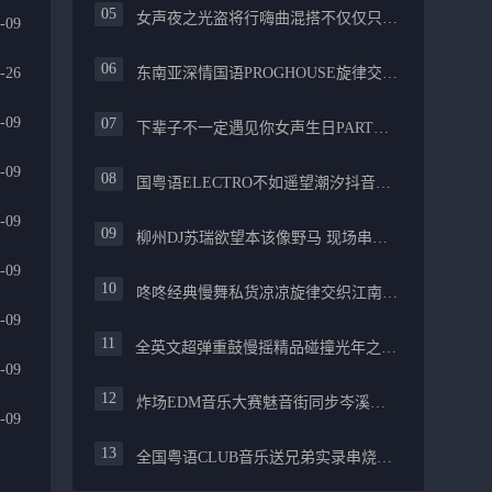
女声夜之光盗将行嗨曲混搭不仅仅只是喜欢你PROG舒服
-09
-26
东南亚深情国语PROGHOUSE旋律交织安和桥FUNKY流行情怀串烧
-09
下辈子不一定遇见你女声生日PARTY碰撞酒嗨最新女声伤感专辑实录
-09
国粤语ELECTRO不如遥望潮汐抖音慢摇混合柳州真龙会K吧小厅小康混音
-09
柳州DJ苏瑞欲望本该像野马 现场串烧中文FUNKYHOUSE精选
-09
咚咚经典慢舞私货凉凉旋律交织江南烟雨追梦生活精选串烧
-09
全英文超弹重鼓慢摇精品碰撞光年之外PROGHOUSE醉美抒情节奏
-09
炸场EDM音乐大赛魅音街同步岑溪安仔阿焱精选炸场歌路串烧
-09
全国粤语CLUB音乐送兄弟实录串烧融合越来越不懂爱的哲学遗憾专辑