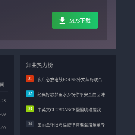
MP3下载
舞曲热力榜
夜店必放电鼓HOUSE外文超嗨联合爱的路上千万里PROG包房漫步上头
时间
经典好歌梦里水乡祝你平安金曲回味融合光辉岁月气氛中文兄弟串烧
-28
中英文CLUBDANCE慢慢嗨碰撞我的中国心光辉岁月弹鼓车载
-09
宝丽金怀旧粤语旋律嗨碟混搭董董专属越南鼓节奏
-09