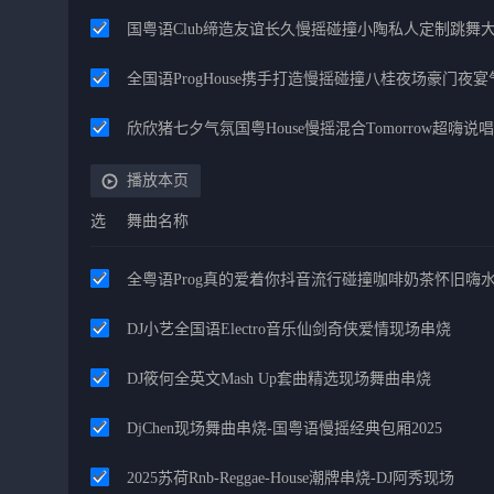
国粤语Club缔造友谊长久慢摇碰撞小陶私人定制跳舞
全国语ProgHouse携手打造慢摇碰撞八桂夜场豪门夜
欣欣猪七夕气氛国粤House慢摇混合Tomorrow超嗨说唱
播放本页
选
舞曲名称
全粤语Prog真的爱着你抖音流行碰撞咖啡奶茶怀旧嗨
DJ小艺全国语Electro音乐仙剑奇侠爱情现场串烧
DJ筱何全英文Mash Up套曲精选现场舞曲串烧
DjChen现场舞曲串烧-国粤语慢摇经典包厢2025
2025苏荷Rnb-Reggae-House潮牌串烧-DJ阿秀现场