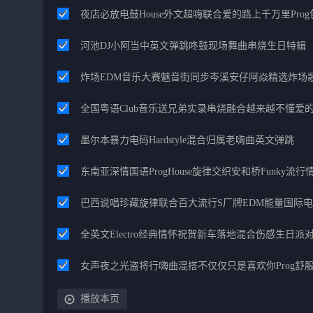
夜店必放电鼓House外文超嗨联合爱的路上千万里Pro
河池DJ小阿当中英文弹跳咚鼓现场舞曲串烧生日特辑
炸场EDM音乐大赛魅音街同步岑溪安仔阿焱精选炸场
全国粤语Club音乐送兄弟实录串烧融合越来越不懂爱
墨尔本暴力电码Hardstyle混合归属老嗨曲英文弹跳
东南亚深情国语ProgHouse旋律交织安和桥Funky流
巴西说唱珍藏旋律联合百大流行S厂牌EDM能量国际
全英文Electro经典情怀祝贺新车落地混合伤感生日派对
女声夜之光盗将行嗨曲混搭不仅仅只是喜欢你Prog舒
播放本页