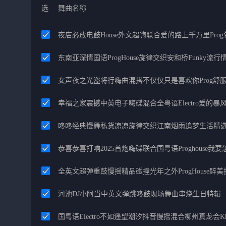
选
舞曲名称
夜店必放电鼓House外文超嗨联合爱的路上千万里Pro
东南亚深情国语ProgHouse旋律交织安和桥Funky流
女声夜之光盗将行嗨曲混搭不仅仅只是喜欢你Prog舒
幸福之家震撼中英电子嗨碟混合全粤语Electro爱的
咚咚经典慢舞私货凉凉旋律交织江南烟雨追梦生活精
恭喜恭喜打响2025首炮嗨碟联合国粤语Proghouse我
全英文超弹重鼓慢摇精品碰撞光年之外ProgHouse醉
河池DJ小阿当中英文弹跳咚鼓现场舞曲串烧生日特辑
国粤语Electro不如遥望潮汐抖音慢摇混合柳州真龙会