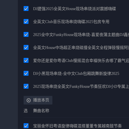
DJ建强2025全英文House现场串烧派对震撼嗨碟
全英文Club音乐现场串烧嗨碟2025包房专用
2025全中文FunkyHouse现场串烧-喜爱夜蒲主题曲DJ
全英文House中场超正串烧碰撞全英文全程弹鼓慢摇阿
爱你还是爱你粤语Club慢摇混合幸福快乐去哪了霸气迎新
DJ小黑现场串烧-全中文Club包厢跳舞新旋律2025
2025现场串烧全英文FunkyHouse节奏狂欢DJ小D专
播放本页
选
舞曲名称
宝丽金怀旧粤语旋律嗨碟混搭董董专属越南鼓节奏