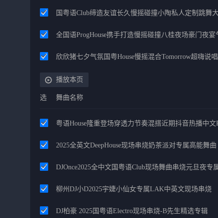
国粤语Club缔造友谊长久慢摇碰撞小陶私人定制跳舞
全国语ProgHouse携手打造慢摇碰撞八桂夜场豪门夜
欣欣猪七夕气氛国粤House慢摇混合Tomorrow超嗨说唱
播放本页
选
舞曲名称
粤语House隆重登场穿透力节奏混搭近期抖音热播中文P
2025全英文DeepHouse现场串烧奶茶派对专属高能舞曲
DJOnce2025全中文国粤语Club现场舞曲串烧元旦夜专
柳州DJ小D2025宇婕小仙女专属LAK中英文现场串烧
DJ柏豪 2025国粤语Electro现场串烧-B先生精选专辑