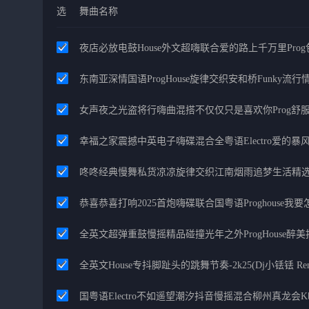
选
舞曲名称
夜店必放电鼓House外文超嗨联合爱的路上千万里Pro
东南亚深情国语ProgHouse旋律交织安和桥Funky流
女声夜之光盗将行嗨曲混搭不仅仅只是喜欢你Prog舒
幸福之家震撼中英电子嗨碟混合全粤语Electro爱的
咚咚经典慢舞私货凉凉旋律交织江南烟雨追梦生活精
恭喜恭喜打响2025首炮嗨碟联合国粤语Proghouse我
全英文超弹重鼓慢摇精品碰撞光年之外ProgHouse醉
全英文House专抖脚趾头的跳舞节奏-2k25(Dj小铥铥 Re
国粤语Electro不如遥望潮汐抖音慢摇混合柳州真龙会