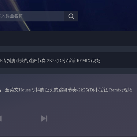
E专抖脚趾头的跳舞节奏-2K25(DJ小铥铥 REMIX)现场
全英文House专抖脚趾头的跳舞节奏-2k25(Dj小铥铥 Remix)现场