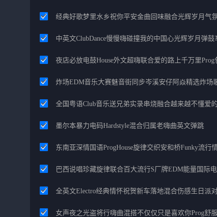
经典好歌梦里水乡祝你平安金曲回味融合光辉岁月气
中英文ClubDance慢慢嗨碰撞我的中国心光辉岁月弹鼓
夜店必放电鼓House外文超嗨联合爱的路上千万里Pro
炸场EDM音乐大赛魅音街同步岑溪安仔阿焱精选炸场
全国粤语Club音乐送兄弟实录串烧融合越来越不懂爱
墨尔本暴力电码Hardstyle混合归属老嗨曲英文弹跳
东南亚深情国语ProgHouse旋律交织安和桥Funky流
巴西说唱珍藏旋律联合百大流行S厂牌EDM能量国际
全英文Electro经典情怀祝贺新车落地混合伤感生日派对
女声夜之光盗将行嗨曲混搭不仅仅只是喜欢你Prog舒