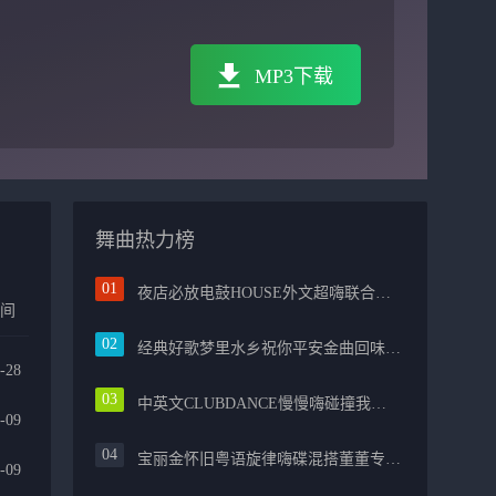
MP3下载
舞曲热力榜
夜店必放电鼓HOUSE外文超嗨联合爱的路上千万里PROG包房漫步上头
时间
经典好歌梦里水乡祝你平安金曲回味融合光辉岁月气氛中文兄弟串烧
-28
中英文CLUBDANCE慢慢嗨碰撞我的中国心光辉岁月弹鼓车载
-09
宝丽金怀旧粤语旋律嗨碟混搭董董专属越南鼓节奏
-09