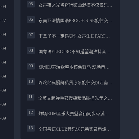
女声夜之光盗将行嗨曲混搭不仅仅只是喜欢你PROG舒服
-09
-27
东南亚深情国语PROGHOUSE旋律交织安和桥FUNKY流行情怀串烧
-09
下辈子不一定遇见你女声生日PARTY碰撞酒嗨最新女声伤感专辑实录
-09
国粤语ELECTRO不如遥望潮汐抖音慢摇混合柳州真龙会K吧小厅小康混音
-09
柳州DJ苏瑞欲望本该像野马 现场串烧中文FUNKYHOUSE精选
-09
咚咚经典慢舞私货凉凉旋律交织江南烟雨追梦生活精选串烧
-09
全英文超弹重鼓慢摇精品碰撞光年之外PROGHOUSE醉美抒情节奏
-09
炸场EDM音乐大赛魅音街同步岑溪安仔阿焱精选炸场歌路串烧
-09
全国粤语CLUB音乐送兄弟实录串烧融合越来越不懂爱的哲学遗憾专辑