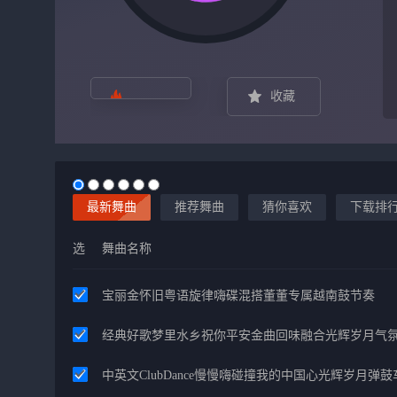
收藏
最新舞曲
推荐舞曲
猜你喜欢
下载排
选
舞曲名称
宝丽金怀旧粤语旋律嗨碟混搭董董专属越南鼓节奏
经典好歌梦里水乡祝你平安金曲回味融合光辉岁月气
中英文ClubDance慢慢嗨碰撞我的中国心光辉岁月弹鼓