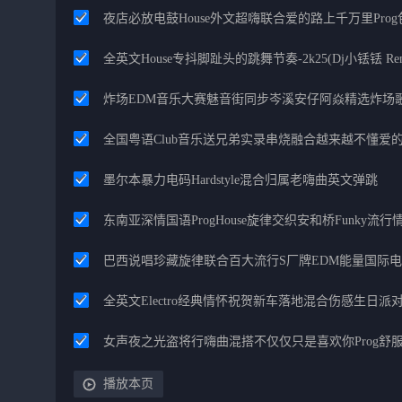
夜店必放电鼓House外文超嗨联合爱的路上千万里Pro
全英文House专抖脚趾头的跳舞节奏-2k25(Dj小铥铥 Re
炸场EDM音乐大赛魅音街同步岑溪安仔阿焱精选炸场
全国粤语Club音乐送兄弟实录串烧融合越来越不懂爱
墨尔本暴力电码Hardstyle混合归属老嗨曲英文弹跳
东南亚深情国语ProgHouse旋律交织安和桥Funky流
巴西说唱珍藏旋律联合百大流行S厂牌EDM能量国际
全英文Electro经典情怀祝贺新车落地混合伤感生日派对
女声夜之光盗将行嗨曲混搭不仅仅只是喜欢你Prog舒
播放本页