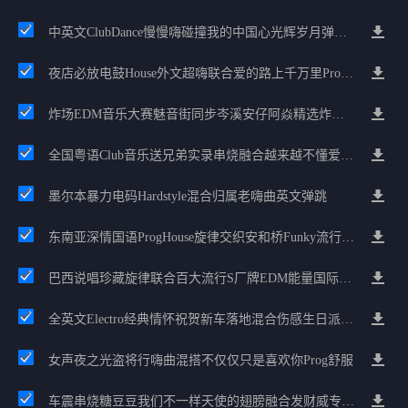
中英文ClubDance慢慢嗨碰撞我的中国心光辉岁月弹鼓车载
夜店必放电鼓House外文超嗨联合爱的路上千万里Prog包房漫步上头
炸场EDM音乐大赛魅音街同步岑溪安仔阿焱精选炸场歌路串烧
全国粤语Club音乐送兄弟实录串烧融合越来越不懂爱的哲学遗憾专辑
墨尔本暴力电码Hardstyle混合归属老嗨曲英文弹跳
东南亚深情国语ProgHouse旋律交织安和桥Funky流行情怀串烧
巴西说唱珍藏旋律联合百大流行S厂牌EDM能量国际电音串烧
全英文Electro经典情怀祝贺新车落地混合伤感生日派对中文Club串烧
女声夜之光盗将行嗨曲混搭不仅仅只是喜欢你Prog舒服
车震串烧糖豆豆我们不一样天使的翅膀融合发财威专属金边太空仓节奏