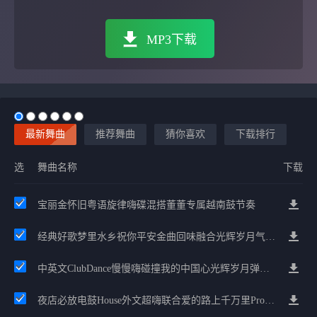
MP3下载
最新舞曲
推荐舞曲
猜你喜欢
下载排行
选
舞曲名称
下载
宝丽金怀旧粤语旋律嗨碟混搭董董专属越南鼓节奏
经典好歌梦里水乡祝你平安金曲回味融合光辉岁月气氛中文兄弟串烧
中英文ClubDance慢慢嗨碰撞我的中国心光辉岁月弹鼓车载
夜店必放电鼓House外文超嗨联合爱的路上千万里Prog包房漫步上头