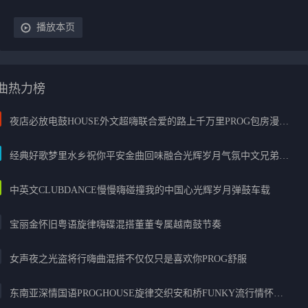
播放本页
曲热力榜
夜店必放电鼓HOUSE外文超嗨联合爱的路上千万里PROG包房漫步上头
经典好歌梦里水乡祝你平安金曲回味融合光辉岁月气氛中文兄弟串烧
中英文CLUBDANCE慢慢嗨碰撞我的中国心光辉岁月弹鼓车载
宝丽金怀旧粤语旋律嗨碟混搭董董专属越南鼓节奏
女声夜之光盗将行嗨曲混搭不仅仅只是喜欢你PROG舒服
东南亚深情国语PROGHOUSE旋律交织安和桥FUNKY流行情怀串烧