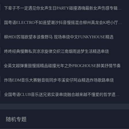
下辈子不一定遇见你女声生日PARTY碰撞酒嗨最新女声伤感专辑实录
国粤语ELECTRO不如遥望潮汐抖音慢摇混合柳州真龙会K吧小厅小康混音
柳州DJ苏瑞欲望本该像野马 现场串烧中文FUNKYHOUSE精选
咚咚经典慢舞私货凉凉旋律交织江南烟雨追梦生活精选串烧
全英文超弹重鼓慢摇精品碰撞光年之外PROGHOUSE醉美抒情节奏
炸场EDM音乐大赛魅音街同步岑溪安仔阿焱精选炸场歌路串烧
全国粤语CLUB音乐送兄弟实录串烧融合越来越不懂爱的哲学遗憾专辑
随机专题