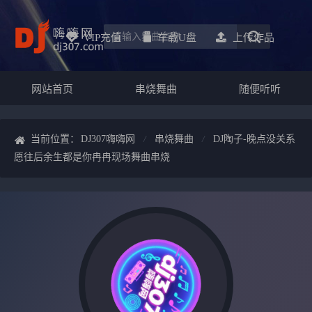
VIP充值
车载u盘
上传作品
网站首页
串烧舞曲
随便听听
当前位置：
DJ307嗨嗨网
串烧舞曲
DJ陶子-晚点没关系
愿往后余生都是你冉冉现场舞曲串烧