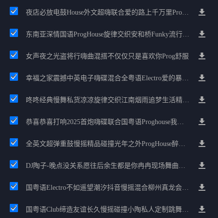
夜店必放电鼓House外文超嗨联合爱的路上千万里Prog包房漫步上头
东南亚深情国语ProgHouse旋律交织安和桥Funky流行情怀串烧
女声夜之光盗将行嗨曲混搭不仅仅只是喜欢你Prog舒服
幸福之家震撼中英电子嗨碟混合全粤语Electro爱的暴风雨广州雄雄精选
咚咚经典慢舞私货凉凉旋律交织江南烟雨追梦生活精选串烧
恭喜恭喜打响2025首炮嗨碟联合国粤语Proghouse我要怎么说我不爱你
全英文超弹重鼓慢摇精品碰撞光年之外ProgHouse醉美抒情节奏
DJ陶子-晚点没关系愿往后余生都是你冉冉现场舞曲串烧
国粤语Electro不如遥望潮汐抖音慢摇混合柳州真龙会K吧小厅小康混音
国粤语Club缔造友谊长久慢摇碰撞小陶私人定制跳舞大碟