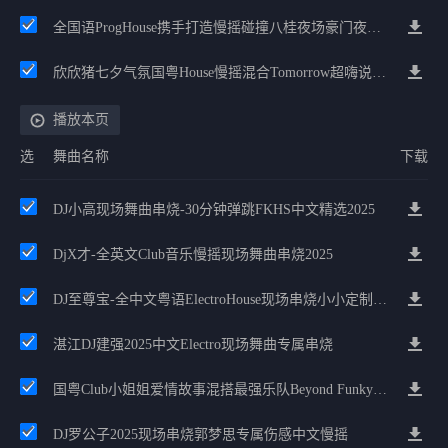
全国语ProgHouse携手打造慢摇碰撞八桂夜场豪门夜宴气氛小串
欣欣猪七夕气氛国粤House慢摇混合Tomorrow超嗨说唱英文House气氛
播放本页
选
舞曲名称
下载
DJ小高现场舞曲串烧-30分钟弹跳FKHS中文精选2025
DjX才-全英文Club音乐慢摇现场舞曲串烧2025
DJ至尊宝-全中文粤语ElectroHouse现场串烧小小定制2025
湛江DJ建强2025中文Electro现场舞曲专属串烧
国粤Club小姐姐爱情故事混搭最强乐队Beyond Funky慢摇
DJ罗公子2025现场串烧郭梦思专属伤感中文慢摇