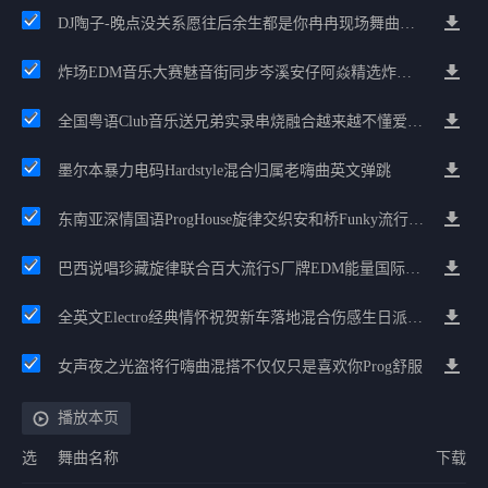
DJ陶子-晚点没关系愿往后余生都是你冉冉现场舞曲串烧
炸场EDM音乐大赛魅音街同步岑溪安仔阿焱精选炸场歌路串烧
全国粤语Club音乐送兄弟实录串烧融合越来越不懂爱的哲学遗憾专辑
墨尔本暴力电码Hardstyle混合归属老嗨曲英文弹跳
东南亚深情国语ProgHouse旋律交织安和桥Funky流行情怀串烧
巴西说唱珍藏旋律联合百大流行S厂牌EDM能量国际电音串烧
全英文Electro经典情怀祝贺新车落地混合伤感生日派对中文Club串烧
女声夜之光盗将行嗨曲混搭不仅仅只是喜欢你Prog舒服
播放本页
选
舞曲名称
下载