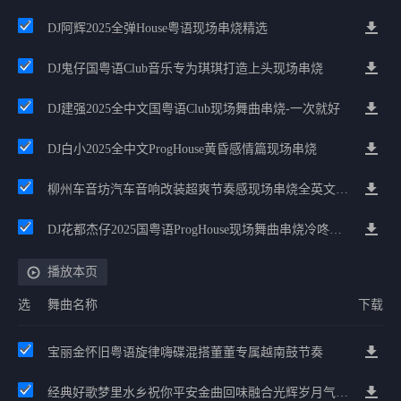
DJ阿辉2025全弹House粤语现场串烧精选
DJ鬼仔国粤语Club音乐专为琪琪打造上头现场串烧
DJ建强2025全中文国粤语Club现场舞曲串烧-一次就好
DJ白小2025全中文ProgHouse黄昏感情篇现场串烧
柳州车音坊汽车音响改装超爽节奏感现场串烧全英文House
DJ花都杰仔2025国粤语ProgHouse现场舞曲串烧冷咚鼓精选
播放本页
选
舞曲名称
下载
宝丽金怀旧粤语旋律嗨碟混搭董董专属越南鼓节奏
经典好歌梦里水乡祝你平安金曲回味融合光辉岁月气氛中文兄弟串烧