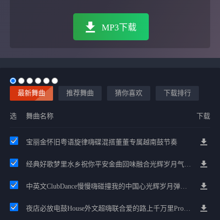
MP3下载
最新舞曲
推荐舞曲
猜你喜欢
下载排行
选
舞曲名称
下载
宝丽金怀旧粤语旋律嗨碟混搭董董专属越南鼓节奏
经典好歌梦里水乡祝你平安金曲回味融合光辉岁月气氛中文兄弟串烧
中英文ClubDance慢慢嗨碰撞我的中国心光辉岁月弹鼓车载
夜店必放电鼓House外文超嗨联合爱的路上千万里Prog包房漫步上头