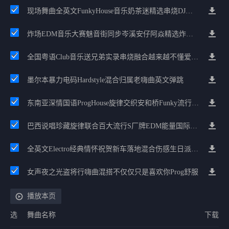
现场舞曲全英文FunkyHouse音乐奶茶迷精选串烧DJ阿亮
炸场EDM音乐大赛魅音街同步岑溪安仔阿焱精选炸场歌路串烧
全国粤语Club音乐送兄弟实录串烧融合越来越不懂爱的哲学遗憾专辑
墨尔本暴力电码Hardstyle混合归属老嗨曲英文弹跳
东南亚深情国语ProgHouse旋律交织安和桥Funky流行情怀串烧
巴西说唱珍藏旋律联合百大流行S厂牌EDM能量国际电音串烧
全英文Electro经典情怀祝贺新车落地混合伤感生日派对中文Club串烧
女声夜之光盗将行嗨曲混搭不仅仅只是喜欢你Prog舒服
播放本页
选
舞曲名称
下载