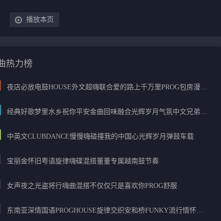
播放本页
曲热力榜
夜店必放电鼓HOUSE外文超嗨联合爱的路上千万里PROG包房漫步上头
经典好歌梦里水乡祝你平安金曲回味融合光辉岁月气氛中文兄弟串烧
中英文CLUBDANCE慢慢嗨碰撞我的中国心光辉岁月弹鼓车载
宝丽金怀旧粤语旋律嗨碟混搭董董专属越南鼓节奏
女声夜之光盗将行嗨曲混搭不仅仅只是喜欢你PROG舒服
东南亚深情国语PROGHOUSE旋律交织安和桥FUNKY流行情怀串烧