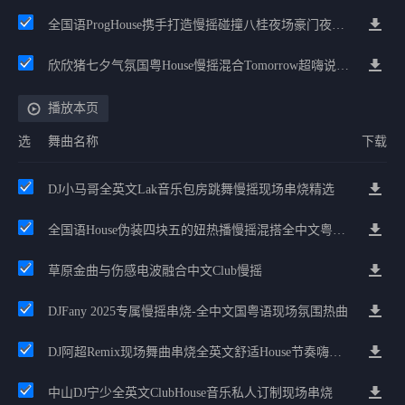
全国语ProgHouse携手打造慢摇碰撞八桂夜场豪门夜宴气氛小串
欣欣猪七夕气氛国粤House慢摇混合Tomorrow超嗨说唱英文House气氛
播放本页
选
舞曲名称
下载
DJ小马哥全英文Lak音乐包房跳舞慢摇现场串烧精选
全国语House伪装四块五的妞热播慢摇混搭全中文粤语Electro包房气氛串烧
草原金曲与伤感电波融合中文Club慢摇
DJFany 2025专属慢摇串烧-全中文国粤语现场氛围热曲
DJ阿超Remix现场舞曲串烧全英文舒适House节奏嗨到爆
中山DJ宁少全英文ClubHouse音乐私人订制现场串烧