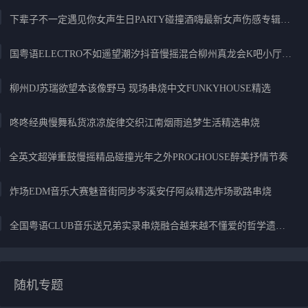
下辈子不一定遇见你女声生日PARTY碰撞酒嗨最新女声伤感专辑实录
国粤语ELECTRO不如遥望潮汐抖音慢摇混合柳州真龙会K吧小厅小康混音
柳州DJ苏瑞欲望本该像野马 现场串烧中文FUNKYHOUSE精选
咚咚经典慢舞私货凉凉旋律交织江南烟雨追梦生活精选串烧
全英文超弹重鼓慢摇精品碰撞光年之外PROGHOUSE醉美抒情节奏
炸场EDM音乐大赛魅音街同步岑溪安仔阿焱精选炸场歌路串烧
全国粤语CLUB音乐送兄弟实录串烧融合越来越不懂爱的哲学遗憾专辑
随机专题