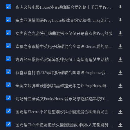
夜店必放电鼓House外文超嗨联合爱的路上千万里Prog包房漫步上头
东南亚深情国语ProgHouse旋律交织安和桥Funky流行情怀串烧
女声夜之光盗将行嗨曲混搭不仅仅只是喜欢你Prog舒服
幸福之家震撼中英电子嗨碟混合全粤语Electro爱的暴风雨广州雄雄精选
咚咚经典慢舞私货凉凉旋律交织江南烟雨追梦生活精选串烧
恭喜恭喜打响2025首炮嗨碟联合国粤语Proghouse我要怎么说我不爱你
全英文超弹重鼓慢摇精品碰撞光年之外ProgHouse醉美抒情节奏
现场舞曲全英文FunkyHouse音乐奶茶迷精选串烧DJ阿亮
国粤语Electro不如遥望潮汐抖音慢摇混合柳州真龙会K吧小厅小康混音
国粤语Club缔造友谊长久慢摇碰撞小陶私人定制跳舞大碟