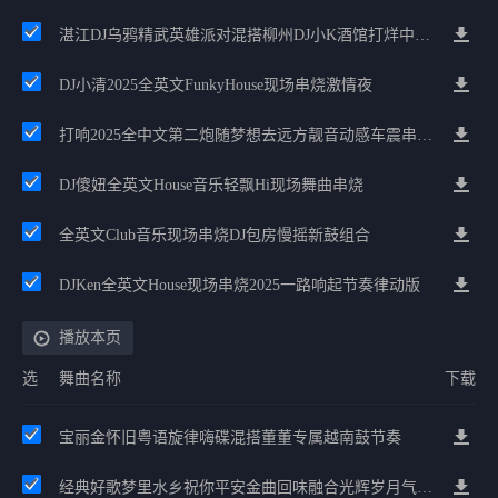
湛江DJ乌鸦精武英雄派对混搭柳州DJ小K酒馆打烊中文House串烧
DJ小清2025全英文FunkyHouse现场串烧激情夜
打响2025全中文第二炮随梦想去远方靓音动感车震串烧2025
DJ傻妞全英文House音乐轻飘Hi现场舞曲串烧
全英文Club音乐现场串烧DJ包房慢摇新鼓组合
DJKen全英文House现场串烧2025一路响起节奏律动版
播放本页
选
舞曲名称
下载
宝丽金怀旧粤语旋律嗨碟混搭董董专属越南鼓节奏
经典好歌梦里水乡祝你平安金曲回味融合光辉岁月气氛中文兄弟串烧