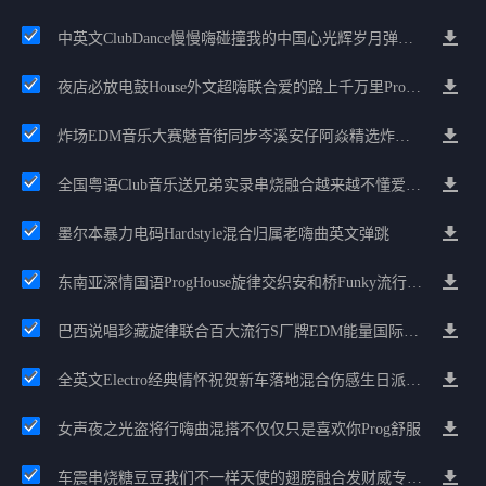
中英文ClubDance慢慢嗨碰撞我的中国心光辉岁月弹鼓车载
夜店必放电鼓House外文超嗨联合爱的路上千万里Prog包房漫步上头
炸场EDM音乐大赛魅音街同步岑溪安仔阿焱精选炸场歌路串烧
全国粤语Club音乐送兄弟实录串烧融合越来越不懂爱的哲学遗憾专辑
墨尔本暴力电码Hardstyle混合归属老嗨曲英文弹跳
东南亚深情国语ProgHouse旋律交织安和桥Funky流行情怀串烧
巴西说唱珍藏旋律联合百大流行S厂牌EDM能量国际电音串烧
全英文Electro经典情怀祝贺新车落地混合伤感生日派对中文Club串烧
女声夜之光盗将行嗨曲混搭不仅仅只是喜欢你Prog舒服
车震串烧糖豆豆我们不一样天使的翅膀融合发财威专属金边太空仓节奏