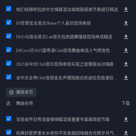
咱们结婚吧包房中文嗨碟混合越南鼓超爽节奏斌仔精选
DJ至尊宝全英文House个人喜欢现场串烧
DJ小马哥全英文Lak音乐包房跳舞慢摇现场串烧精选
DJCoco仔2025国粤语Club现场舞曲串烧人气榜夜色嗨碟
2025全中文Club音乐现场串烧车摇之旅慢摇派对嗨碟
全中文全粤Club宝丽金女声慢摇融合凯迪拉克极速狂飙全英文ClubHouse
播放本页
选
舞曲名称
下载
宝丽金怀旧粤语旋律嗨碟混搭董董专属越南鼓节奏
经典好歌梦里水乡祝你平安金曲回味融合光辉岁月气氛中文兄弟串烧