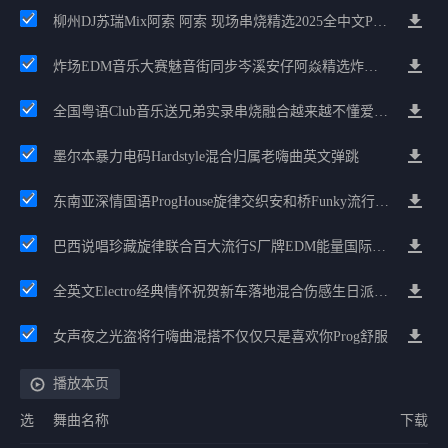
柳州DJ苏瑞Mix阿索 阿索 现场串烧精选2025全中文ProgHouse音乐
炸场EDM音乐大赛魅音街同步岑溪安仔阿焱精选炸场歌路串烧
全国粤语Club音乐送兄弟实录串烧融合越来越不懂爱的哲学遗憾专辑
墨尔本暴力电码Hardstyle混合归属老嗨曲英文弹跳
东南亚深情国语ProgHouse旋律交织安和桥Funky流行情怀串烧
巴西说唱珍藏旋律联合百大流行S厂牌EDM能量国际电音串烧
全英文Electro经典情怀祝贺新车落地混合伤感生日派对中文Club串烧
女声夜之光盗将行嗨曲混搭不仅仅只是喜欢你Prog舒服
播放本页
选
舞曲名称
下载