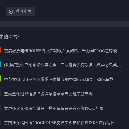
播放本页
曲热力榜
夜店必放电鼓HOUSE外文超嗨联合爱的路上千万里PROG包房漫步上头
经典好歌梦里水乡祝你平安金曲回味融合光辉岁月气氛中文兄弟串烧
中英文CLUBDANCE慢慢嗨碰撞我的中国心光辉岁月弹鼓车载
宝丽金怀旧粤语旋律嗨碟混搭董董专属越南鼓节奏
女声夜之光盗将行嗨曲混搭不仅仅只是喜欢你PROG舒服
东南亚深情国语PROGHOUSE旋律交织安和桥FUNKY流行情怀串烧