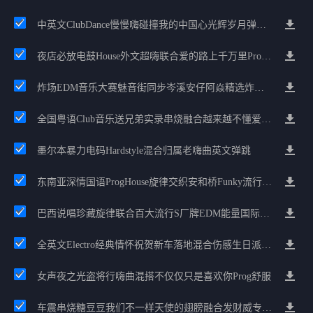
中英文ClubDance慢慢嗨碰撞我的中国心光辉岁月弹鼓车载
夜店必放电鼓House外文超嗨联合爱的路上千万里Prog包房漫步上头
炸场EDM音乐大赛魅音街同步岑溪安仔阿焱精选炸场歌路串烧
全国粤语Club音乐送兄弟实录串烧融合越来越不懂爱的哲学遗憾专辑
墨尔本暴力电码Hardstyle混合归属老嗨曲英文弹跳
东南亚深情国语ProgHouse旋律交织安和桥Funky流行情怀串烧
巴西说唱珍藏旋律联合百大流行S厂牌EDM能量国际电音串烧
全英文Electro经典情怀祝贺新车落地混合伤感生日派对中文Club串烧
女声夜之光盗将行嗨曲混搭不仅仅只是喜欢你Prog舒服
车震串烧糖豆豆我们不一样天使的翅膀融合发财威专属金边太空仓节奏