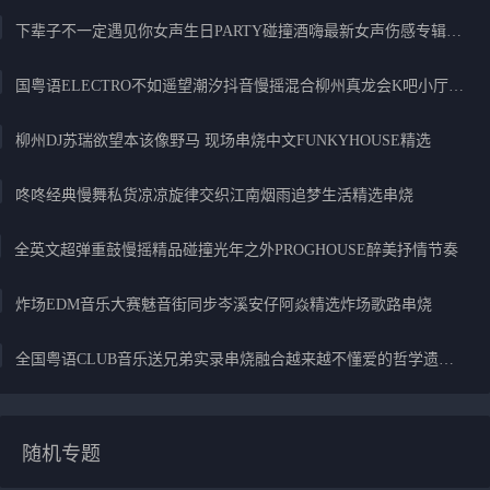
下辈子不一定遇见你女声生日PARTY碰撞酒嗨最新女声伤感专辑实录
国粤语ELECTRO不如遥望潮汐抖音慢摇混合柳州真龙会K吧小厅小康混音
柳州DJ苏瑞欲望本该像野马 现场串烧中文FUNKYHOUSE精选
咚咚经典慢舞私货凉凉旋律交织江南烟雨追梦生活精选串烧
全英文超弹重鼓慢摇精品碰撞光年之外PROGHOUSE醉美抒情节奏
炸场EDM音乐大赛魅音街同步岑溪安仔阿焱精选炸场歌路串烧
全国粤语CLUB音乐送兄弟实录串烧融合越来越不懂爱的哲学遗憾专辑
随机专题