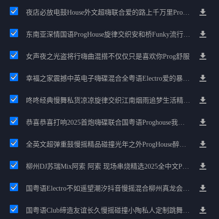
夜店必放电鼓House外文超嗨联合爱的路上千万里Prog包房漫步上头
东南亚深情国语ProgHouse旋律交织安和桥Funky流行情怀串烧
女声夜之光盗将行嗨曲混搭不仅仅只是喜欢你Prog舒服
幸福之家震撼中英电子嗨碟混合全粤语Electro爱的暴风雨广州雄雄精选
咚咚经典慢舞私货凉凉旋律交织江南烟雨追梦生活精选串烧
恭喜恭喜打响2025首炮嗨碟联合国粤语Proghouse我要怎么说我不爱你
全英文超弹重鼓慢摇精品碰撞光年之外ProgHouse醉美抒情节奏
柳州DJ苏瑞Mix阿索 阿索 现场串烧精选2025全中文ProgHouse音乐
国粤语Electro不如遥望潮汐抖音慢摇混合柳州真龙会K吧小厅小康混音
国粤语Club缔造友谊长久慢摇碰撞小陶私人定制跳舞大碟