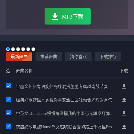
MP3下载
最新舞曲
推荐舞曲
猜你喜欢
下载排行
选
舞曲名称
下载
宝丽金怀旧粤语旋律嗨碟混搭董董专属越南鼓节奏
经典好歌梦里水乡祝你平安金曲回味融合光辉岁月气氛中文兄弟串烧
中英文ClubDance慢慢嗨碰撞我的中国心光辉岁月弹鼓车载
夜店必放电鼓House外文超嗨联合爱的路上千万里Prog包房漫步上头