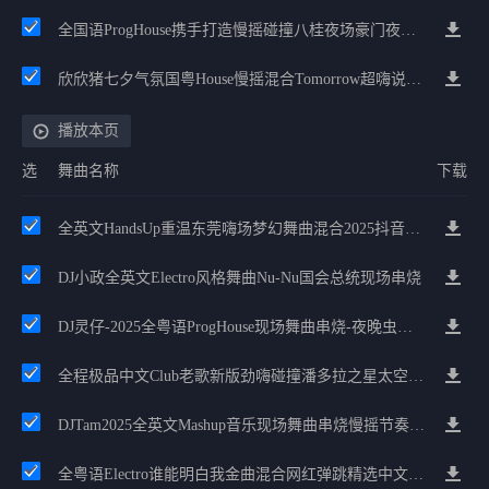
全国语ProgHouse携手打造慢摇碰撞八桂夜场豪门夜宴气氛小串
欣欣猪七夕气氛国粤House慢摇混合Tomorrow超嗨说唱英文House气氛
播放本页
选
舞曲名称
下载
全英文HandsUp重温东莞嗨场梦幻舞曲混合2025抖音流行中文专辑PH
DJ小政全英文Electro风格舞曲Nu-Nu国会总统现场串烧
DJ灵仔-2025全粤语ProgHouse现场舞曲串烧-夜晚虫晨练音乐专辑
全程极品中文Club老歌新版劲嗨碰撞潘多拉之星太空飘缈中文House
DJTam2025全英文Mashup音乐现场舞曲串烧慢摇节奏专属嗨碟
全粤语Electro谁能明白我金曲混合网红弹跳精选中文VN嗨燃节奏