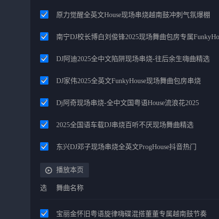
原力觉醒全英文House现场串烧越南鼓冲刺气氛爆棚
南宁DJ校长博白刘俊锋2025现场舞曲包房专属FunkyHo
DJ阿迪2025全中文陷阱现场串烧-往后余生嗨曲精选
DJ家伟2025全英文FunkyHouse现场舞曲包房串烧
Dj阿奇现场串烧-全中文国粤语House流浪花2025
2025全国语车载DJ串烧百听不厌现场舞曲精选
东兴DJ邓子现场串烧全英文ProgHouse抖音热门
播放本页
选
舞曲名称
宝丽金怀旧粤语旋律嗨碟混搭董董专属越南鼓节奏