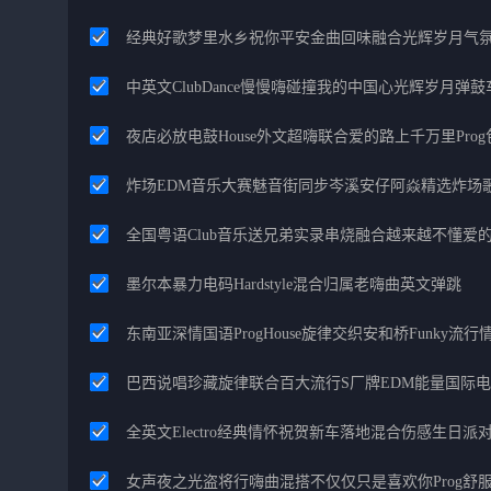
经典好歌梦里水乡祝你平安金曲回味融合光辉岁月气
中英文ClubDance慢慢嗨碰撞我的中国心光辉岁月弹鼓
夜店必放电鼓House外文超嗨联合爱的路上千万里Pro
炸场EDM音乐大赛魅音街同步岑溪安仔阿焱精选炸场
全国粤语Club音乐送兄弟实录串烧融合越来越不懂爱
墨尔本暴力电码Hardstyle混合归属老嗨曲英文弹跳
东南亚深情国语ProgHouse旋律交织安和桥Funky流
巴西说唱珍藏旋律联合百大流行S厂牌EDM能量国际
全英文Electro经典情怀祝贺新车落地混合伤感生日派对
女声夜之光盗将行嗨曲混搭不仅仅只是喜欢你Prog舒