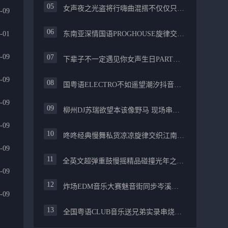
女声夜之光盗将行嗨曲混搭不仅仅只是喜欢你PROG舒服
-09
-01
东南亚深情国语PROGHOUSE旋律交织安和桥FUNKY流行情怀串烧
-09
下辈子不一定遇见你女声生日PARTY碰撞酒嗨最新女声伤感专辑实录
-09
国粤语ELECTRO不如遥望潮汐抖音慢摇混合柳州真龙会K吧小厅小康混音
-09
柳州DJ苏瑞欲望本该像野马 现场串烧中文FUNKYHOUSE精选
-09
咚咚经典慢舞私货凉凉旋律交织江南烟雨追梦生活精选串烧
-09
全英文超弹重鼓慢摇精品碰撞光年之外PROGHOUSE醉美抒情节奏
-09
炸场EDM音乐大赛魅音街同步岑溪安仔阿焱精选炸场歌路串烧
-09
全国粤语CLUB音乐送兄弟实录串烧融合越来越不懂爱的哲学遗憾专辑