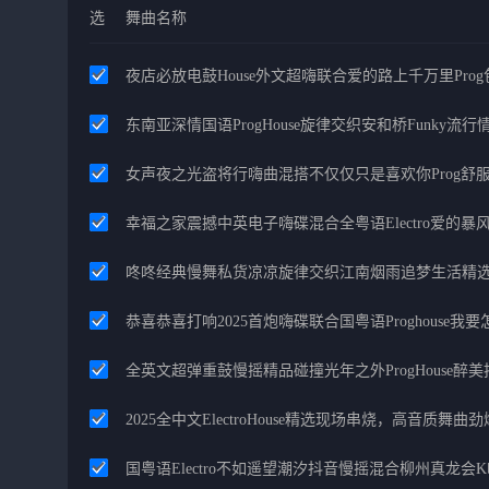
选
舞曲名称
夜店必放电鼓House外文超嗨联合爱的路上千万里Pro
东南亚深情国语ProgHouse旋律交织安和桥Funky流
女声夜之光盗将行嗨曲混搭不仅仅只是喜欢你Prog舒
幸福之家震撼中英电子嗨碟混合全粤语Electro爱的
咚咚经典慢舞私货凉凉旋律交织江南烟雨追梦生活精
恭喜恭喜打响2025首炮嗨碟联合国粤语Proghouse我
全英文超弹重鼓慢摇精品碰撞光年之外ProgHouse醉
2025全中文ElectroHouse精选现场串烧，高音质舞曲
国粤语Electro不如遥望潮汐抖音慢摇混合柳州真龙会