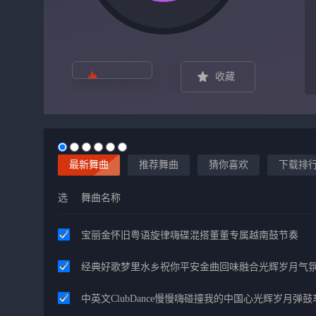
收藏
最新舞曲
推荐舞曲
猜你喜欢
下载排
选
舞曲名称
宝丽金怀旧粤语旋律嗨碟混搭董董专属越南鼓节奏
经典好歌梦里水乡祝你平安金曲回味融合光辉岁月气
中英文ClubDance慢慢嗨碰撞我的中国心光辉岁月弹鼓