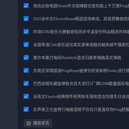
夜店必放电鼓House外文超嗨联合爱的路上千万里Pro
2025全中文ElectroHouse精选现场串烧，高音质舞曲
炸场EDM音乐大赛魅音街同步岑溪安仔阿焱精选炸场
全国粤语Club音乐送兄弟实录串烧融合越来越不懂爱
墨尔本暴力电码Hardstyle混合归属老嗨曲英文弹跳
东南亚深情国语ProgHouse旋律交织安和桥Funky流
巴西说唱珍藏旋律联合百大流行S厂牌EDM能量国际
全英文Electro经典情怀祝贺新车落地混合伤感生日派对
女声夜之光盗将行嗨曲混搭不仅仅只是喜欢你Prog舒
播放本页