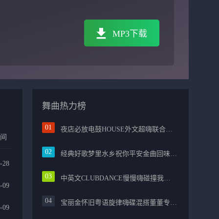
MP3下载
舞曲热力榜
夜店必放电鼓HOUSE外文超嗨联合爱的路上千万里PROG包房漫步上头
时间
经典好歌梦里水乡祝你平安金曲回味融合光辉岁月气氛中文兄弟串烧
-28
中英文CLUBDANCE慢慢嗨碰撞我的中国心光辉岁月弹鼓车载
-09
宝丽金怀旧粤语旋律嗨碟混搭董董专属越南鼓节奏
-09