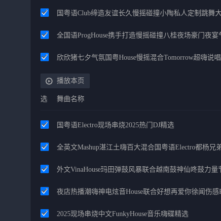
国粤语Club缔造友谊长久慢摇碰撞小陶私人定制跳舞
全国语ProgHouse携手打造慢摇碰撞八桂夜场豪门夜
欣欣猪七夕气氛国粤House慢摇混合Tomorrow超嗨说唱
播放本页
选
舞曲名称
国粤语Electro现场串烧2025热门DJ精选
全英文Mashup湛江土嗨百大混合国粤语Electro都杨
外文VinaHouse玛田弹鼓风暴联合越南鼓神仙咚鼓力
夜店热播潮嗨神电炫音House联合好想再爱你徐闻伤感P
2025现场串烧中文FunkyHouse音乐嗨碟精选