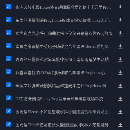
夜店必放电鼓House外文超嗨联合爱的路上千万里Prog包房漫步上头
东南亚深情国语ProgHouse旋律交织安和桥Funky流行情怀串烧
女声夜之光盗将行嗨曲混搭不仅仅只是喜欢你Prog舒服
幸福之家震撼中英电子嗨碟混合全粤语Electro爱的暴风雨广州雄雄精选
咚咚经典慢舞私货凉凉旋律交织江南烟雨追梦生活精选串烧
恭喜恭喜打响2025首炮嗨碟联合国粤语Proghouse我要怎么说我不爱你
全英文超弹重鼓慢摇精品碰撞光年之外ProgHouse醉美抒情节奏
DJ生财全国语FunkyProg音乐全经典爱情现场串烧
国粤语Electro不如遥望潮汐抖音慢摇混合柳州真龙会K吧小厅小康混音
国粤语Club缔造友谊长久慢摇碰撞小陶私人定制跳舞大碟