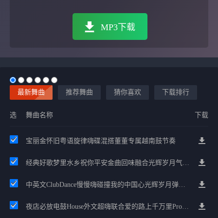
MP3下载
最新舞曲
推荐舞曲
猜你喜欢
下载排行
选
舞曲名称
下载
宝丽金怀旧粤语旋律嗨碟混搭董董专属越南鼓节奏
经典好歌梦里水乡祝你平安金曲回味融合光辉岁月气氛中文兄弟串烧
中英文ClubDance慢慢嗨碰撞我的中国心光辉岁月弹鼓车载
夜店必放电鼓House外文超嗨联合爱的路上千万里Prog包房漫步上头