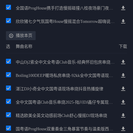
全国语ProgHouse携手打造慢摇碰撞八桂夜场豪门夜宴气氛小串
欣欣猪七夕气氛国粤House慢摇混合Tomorrow超嗨说唱英文House气氛
播放本页
选
舞曲名称
下载
中山Dj2索全中文全粤语Club音乐-经典怀旧包房串烧2025
Boiling100DEEP暖场私房串烧-92kk全中文国粤语现场舞曲
湛江DJ小奇全中文国粤语现场串烧抖音热播旋律
全中文国粤语Club音乐串烧2025-陆川DJ鑫仔专属现场舞曲
精选欧美全英文动感前场Club舒心慢摇DJ现场串烧
国粤语ProgHouse双重奏金三角暴富节奏与温柔版西经串烧