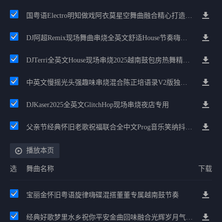
国粤语Electro明知做戏阿衣莫星空舞曲融合精心打造不外传全修改私货中文嗨串
DJ阿超Remix现场舞曲串烧全英文舒适House节奏嗨到爆
DJTerri全英文House现场串烧2025越南鼓包房热舞精选版
中英文慢摇光头强趣味串烧混合陈正培语录v2版独家培少节奏
DJKaser2025全英文GlitchHop现场串烧夜店专用
父亲节经典怀旧老歌祝福联合全中文Prog音乐笑纳抖音慢摇至尊宝
播放本页
选
舞曲名称
下载
宝丽金怀旧粤语旋律嗨碟混搭董董专属越南鼓节奏
经典好歌梦里水乡祝你平安金曲回味融合光辉岁月气氛中文兄弟串烧