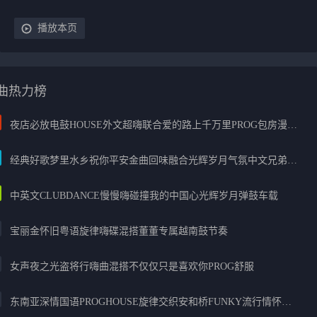
播放本页
曲热力榜
夜店必放电鼓HOUSE外文超嗨联合爱的路上千万里PROG包房漫步上头
经典好歌梦里水乡祝你平安金曲回味融合光辉岁月气氛中文兄弟串烧
中英文CLUBDANCE慢慢嗨碰撞我的中国心光辉岁月弹鼓车载
宝丽金怀旧粤语旋律嗨碟混搭董董专属越南鼓节奏
女声夜之光盗将行嗨曲混搭不仅仅只是喜欢你PROG舒服
东南亚深情国语PROGHOUSE旋律交织安和桥FUNKY流行情怀串烧