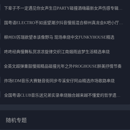
下辈子不一定遇见你女声生日PARTY碰撞酒嗨最新女声伤感专辑实录
国粤语ELECTRO不如遥望潮汐抖音慢摇混合柳州真龙会K吧小厅小康混音
柳州DJ苏瑞欲望本该像野马 现场串烧中文FUNKYHOUSE精选
咚咚经典慢舞私货凉凉旋律交织江南烟雨追梦生活精选串烧
全英文超弹重鼓慢摇精品碰撞光年之外PROGHOUSE醉美抒情节奏
炸场EDM音乐大赛魅音街同步岑溪安仔阿焱精选炸场歌路串烧
全国粤语CLUB音乐送兄弟实录串烧融合越来越不懂爱的哲学遗憾专辑
随机专题