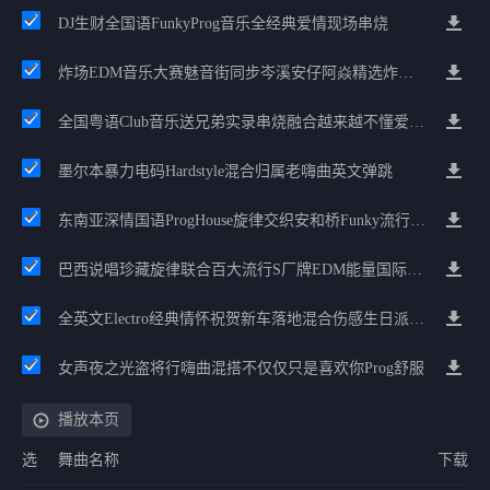
DJ生财全国语FunkyProg音乐全经典爱情现场串烧
炸场EDM音乐大赛魅音街同步岑溪安仔阿焱精选炸场歌路串烧
全国粤语Club音乐送兄弟实录串烧融合越来越不懂爱的哲学遗憾专辑
墨尔本暴力电码Hardstyle混合归属老嗨曲英文弹跳
东南亚深情国语ProgHouse旋律交织安和桥Funky流行情怀串烧
巴西说唱珍藏旋律联合百大流行S厂牌EDM能量国际电音串烧
全英文Electro经典情怀祝贺新车落地混合伤感生日派对中文Club串烧
女声夜之光盗将行嗨曲混搭不仅仅只是喜欢你Prog舒服
播放本页
选
舞曲名称
下载