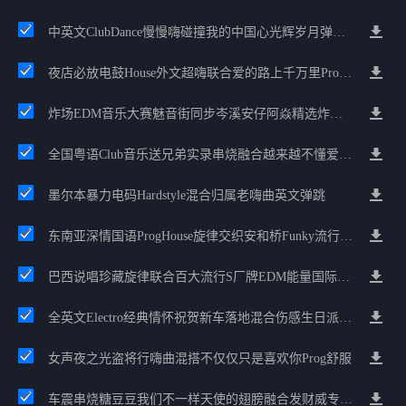
中英文ClubDance慢慢嗨碰撞我的中国心光辉岁月弹鼓车载
夜店必放电鼓House外文超嗨联合爱的路上千万里Prog包房漫步上头
炸场EDM音乐大赛魅音街同步岑溪安仔阿焱精选炸场歌路串烧
全国粤语Club音乐送兄弟实录串烧融合越来越不懂爱的哲学遗憾专辑
墨尔本暴力电码Hardstyle混合归属老嗨曲英文弹跳
东南亚深情国语ProgHouse旋律交织安和桥Funky流行情怀串烧
巴西说唱珍藏旋律联合百大流行S厂牌EDM能量国际电音串烧
全英文Electro经典情怀祝贺新车落地混合伤感生日派对中文Club串烧
女声夜之光盗将行嗨曲混搭不仅仅只是喜欢你Prog舒服
车震串烧糖豆豆我们不一样天使的翅膀融合发财威专属金边太空仓节奏