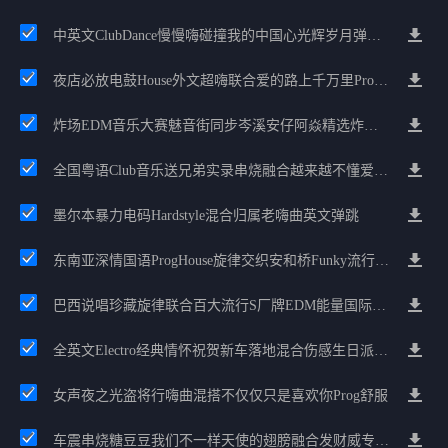
中英文ClubDance慢慢嗨碰撞我的中国心光辉岁月弹鼓车载
夜店必放电鼓House外文超嗨联合爱的路上千万里Prog包房漫步上头
炸场EDM音乐大赛魅音街同步岑溪安仔阿焱精选炸场歌路串烧
全国粤语Club音乐送兄弟实录串烧融合越来越不懂爱的哲学遗憾专辑
墨尔本暴力电码Hardstyle混合归属老嗨曲英文弹跳
东南亚深情国语ProgHouse旋律交织安和桥Funky流行情怀串烧
巴西说唱珍藏旋律联合百大流行S厂牌EDM能量国际电音串烧
全英文Electro经典情怀祝贺新车落地混合伤感生日派对中文Club串烧
女声夜之光盗将行嗨曲混搭不仅仅只是喜欢你Prog舒服
车震串烧糖豆豆我们不一样天使的翅膀融合发财威专属金边太空仓节奏