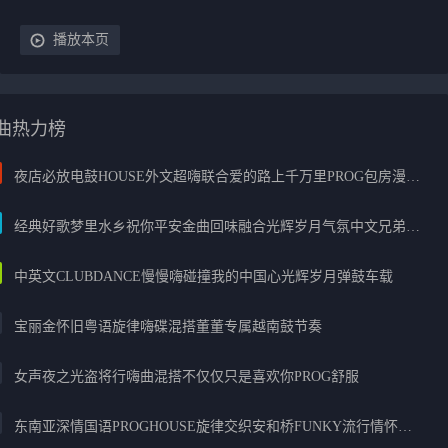
播放本页
曲热力榜
夜店必放电鼓HOUSE外文超嗨联合爱的路上千万里PROG包房漫步上头
经典好歌梦里水乡祝你平安金曲回味融合光辉岁月气氛中文兄弟串烧
中英文CLUBDANCE慢慢嗨碰撞我的中国心光辉岁月弹鼓车载
宝丽金怀旧粤语旋律嗨碟混搭董董专属越南鼓节奏
女声夜之光盗将行嗨曲混搭不仅仅只是喜欢你PROG舒服
东南亚深情国语PROGHOUSE旋律交织安和桥FUNKY流行情怀串烧