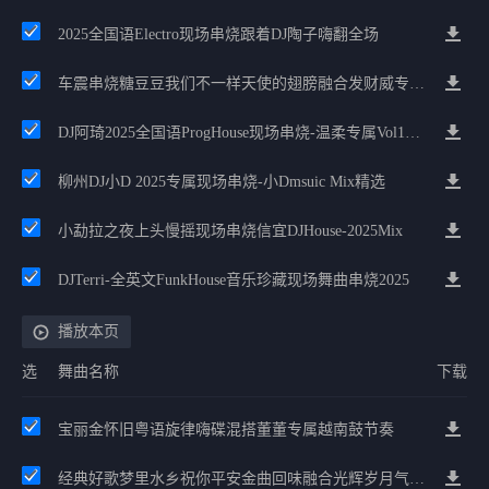
2025全国语Electro现场串烧跟着DJ陶子嗨翻全场
车震串烧糖豆豆我们不一样天使的翅膀融合发财威专属金边太空仓节奏
DJ阿琦2025全国语ProgHouse现场串烧-温柔专属Vol1慢摇
柳州DJ小D 2025专属现场串烧-小Dmsuic Mix精选
小勐拉之夜上头慢摇现场串烧信宜DJHouse-2025Mix
DJTerri-全英文FunkHouse音乐珍藏现场舞曲串烧2025
播放本页
选
舞曲名称
下载
宝丽金怀旧粤语旋律嗨碟混搭董董专属越南鼓节奏
经典好歌梦里水乡祝你平安金曲回味融合光辉岁月气氛中文兄弟串烧