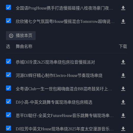
全国语ProgHouse携手打造慢摇碰撞八桂夜场豪门夜宴气氛小串
欣欣猪七夕气氛国粤House慢摇混合Tomorrow超嗨说唱英文House气氛
播放本页
选
舞曲名称
下载
恭城DJ冷漠2k25现场串烧包房拉音慢摇派对
河源DJ辉仔精心制作Electro-House节奏现场串烧
全粤语Club一生一世包厢嗨曲混合BB混咚鼓吴圩上人酒店有点飘
DJ小高-中英文跳舞专属现场串烧包房精选
恩平DJ聪仔-全英文FutureHouse音乐跳舞专辑现场串烧精选
DJ拉芳中英文House现场串烧2025年度太空漫游音乐合集