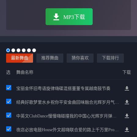
MP3下载
最新舞曲
推荐舞曲
猜你喜欢
下载排行
选
舞曲名称
下载
宝丽金怀旧粤语旋律嗨碟混搭董董专属越南鼓节奏
经典好歌梦里水乡祝你平安金曲回味融合光辉岁月气氛中文兄弟串烧
中英文ClubDance慢慢嗨碰撞我的中国心光辉岁月弹鼓车载
夜店必放电鼓House外文超嗨联合爱的路上千万里Prog包房漫步上头