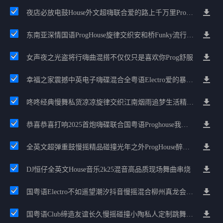
夜店必放电鼓House外文超嗨联合爱的路上千万里Prog包房漫步上头
东南亚深情国语ProgHouse旋律交织安和桥Funky流行情怀串烧
女声夜之光盗将行嗨曲混搭不仅仅只是喜欢你Prog舒服
幸福之家震撼中英电子嗨碟混合全粤语Electro爱的暴风雨广州雄雄精选
咚咚经典慢舞私货凉凉旋律交织江南烟雨追梦生活精选串烧
恭喜恭喜打响2025首炮嗨碟联合国粤语Proghouse我要怎么说我不爱你
全英文超弹重鼓慢摇精品碰撞光年之外ProgHouse醉美抒情节奏
DJ恒仔全英文House音乐2k25混音高品质现场舞曲串烧
国粤语Electro不如遥望潮汐抖音慢摇混合柳州真龙会K吧小厅小康混音
国粤语Club缔造友谊长久慢摇碰撞小陶私人定制跳舞大碟