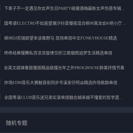
下辈子不一定遇见你女声生日PARTY碰撞酒嗨最新女声伤感专辑实录
国粤语ELECTRO不如遥望潮汐抖音慢摇混合柳州真龙会K吧小厅小康混音
柳州DJ苏瑞欲望本该像野马 现场串烧中文FUNKYHOUSE精选
咚咚经典慢舞私货凉凉旋律交织江南烟雨追梦生活精选串烧
全英文超弹重鼓慢摇精品碰撞光年之外PROGHOUSE醉美抒情节奏
炸场EDM音乐大赛魅音街同步岑溪安仔阿焱精选炸场歌路串烧
全国粤语CLUB音乐送兄弟实录串烧融合越来越不懂爱的哲学遗憾专辑
随机专题