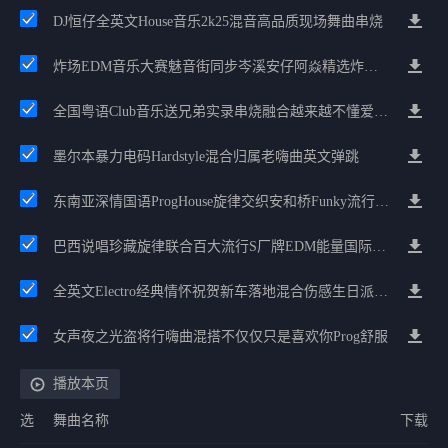
DJ恒仔全英文House音乐2k25混音高品质现场舞曲串烧
炸场EDM音乐大赛魅音街同步岑溪安仔阿焱精选炸场歌路串烧
全国粤语Club音乐送兄弟实录串烧融合越来越不懂爱的哲学遗憾专辑
墨尔本暴力电码Hardstyle混合归属老嗨曲英文弹跳
东南亚深情国语ProgHouse旋律交织安和桥Funky流行情怀串烧
巴西说唱珍藏旋律联合百大流行S厂牌EDM能量国际电音串烧
全英文Electro经典情怀祝贺新车落地混合伤感生日派对中文Club串烧
女声夜之光盗将行嗨曲混搭不仅仅只是喜欢你Prog舒服
播放本页
选
舞曲名称
下载