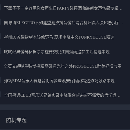
下辈子不一定遇见你女声生日PARTY碰撞酒嗨最新女声伤感专辑实录
国粤语ELECTRO不如遥望潮汐抖音慢摇混合柳州真龙会K吧小厅小康混音
柳州DJ苏瑞欲望本该像野马 现场串烧中文FUNKYHOUSE精选
咚咚经典慢舞私货凉凉旋律交织江南烟雨追梦生活精选串烧
全英文超弹重鼓慢摇精品碰撞光年之外PROGHOUSE醉美抒情节奏
炸场EDM音乐大赛魅音街同步岑溪安仔阿焱精选炸场歌路串烧
全国粤语CLUB音乐送兄弟实录串烧融合越来越不懂爱的哲学遗憾专辑
随机专题