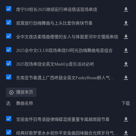
南宁DJ校长2025继续前行神话情话现场串烧
寂寞旅行劲嗨舞曲与上头比爱你爽快节奏
全中文夜店柔情曲傻傻的女人与体面爱河中文慢摇串烧
2025全中文CLUB现场串烧DJ阿光劲嗨舞曲电音组合
2025现场串烧全英文MashUp音乐派对必听
东南亚节奏遇上广西咚鼓全英文FunkyHouse醉人气氛派对串烧
播放本页
选
舞曲名称
下载
宝丽金怀旧粤语旋律嗨碟混搭董董专属越南鼓节奏
经典好歌梦里水乡祝你平安金曲回味融合光辉岁月气氛中文兄弟串烧