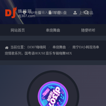
VIP充值
车载u盘
上传作品
网站首页
串烧舞曲
随便听听
当前位置：
DJ307嗨嗨网
串烧舞曲
南宁DJ小韩现场串
烧情歌系列，国粤语HOUSE音乐专辑嗨舞MIX