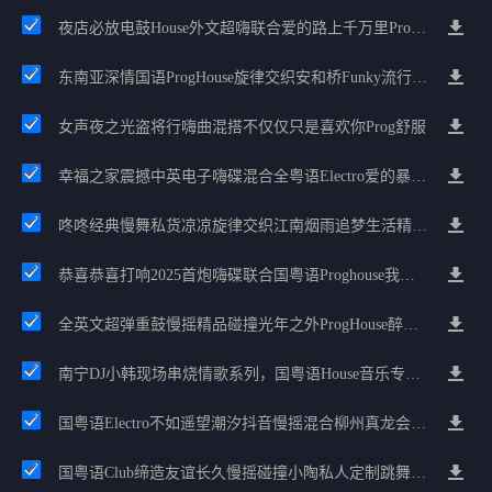
夜店必放电鼓House外文超嗨联合爱的路上千万里Prog包房漫步上头
东南亚深情国语ProgHouse旋律交织安和桥Funky流行情怀串烧
女声夜之光盗将行嗨曲混搭不仅仅只是喜欢你Prog舒服
幸福之家震撼中英电子嗨碟混合全粤语Electro爱的暴风雨广州雄雄精选
咚咚经典慢舞私货凉凉旋律交织江南烟雨追梦生活精选串烧
恭喜恭喜打响2025首炮嗨碟联合国粤语Proghouse我要怎么说我不爱你
全英文超弹重鼓慢摇精品碰撞光年之外ProgHouse醉美抒情节奏
南宁DJ小韩现场串烧情歌系列，国粤语House音乐专辑嗨舞Mix
国粤语Electro不如遥望潮汐抖音慢摇混合柳州真龙会K吧小厅小康混音
国粤语Club缔造友谊长久慢摇碰撞小陶私人定制跳舞大碟