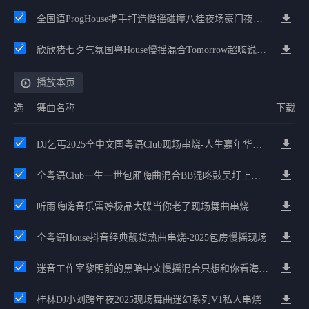
全国语ProgHouse携手打造慢摇碰撞八桂夜场豪门夜宴气氛小串
欣欣猪七夕气氛国粤House慢摇混合Tomorrow超嗨说唱英文House气氛
播放本页
选
舞曲名称
下载
DJ乞丐2025全中文国粤语Club现场串烧-人生嘉年华私房精选
全粤语Club一生一世包厢嗨曲混合BB混咚鼓吴圩上人酒店有点飘
听雨嗨嗨音乐雷婷极品大碟当你老了现场舞曲串烧
全粤语House抖音经典靓货热曲串烧-2025包房慢摇现场
迷音工作室黎明前的黑暗中文慢摇混合只想和你看海不过失去一点点
桂林DJ小刘跨年夜2025现场舞曲迷幻系列V1私人串烧