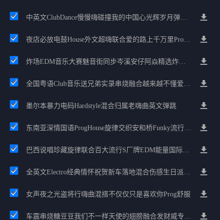
中英文ClubDance慢慢嗨碰撞我的中国心光辉岁月弹鼓车载
夜店必放电鼓House外文超嗨联合爱的路上千万里Prog包房漫步上头
炸场EDM音乐大赛魅音街同步岑溪安仔阿焱精选炸场歌路串烧
全国粤语Club音乐送兄弟实录串烧融合越来越不懂爱的哲学遗憾专辑
墨尔本暴力电码Hardstyle混合归属老嗨曲英文弹跳
东南亚深情国语ProgHouse旋律交织安和桥Funky流行情怀串烧
巴西说唱珍藏旋律联合百大流行S厂牌EDM能量国际电音串烧
全英文Electro经典情怀祝贺新车落地混合伤感生日派对中文Club串烧
女声夜之光盗将行嗨曲混搭不仅仅只是喜欢你Prog舒服
车震串烧糖豆豆我们不一样天使的翅膀融合发财威专属金边太空仓节奏