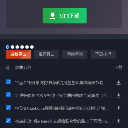
MP3下载
最新舞曲
推荐舞曲
猜你喜欢
下载排行
选
舞曲名称
下载
宝丽金怀旧粤语旋律嗨碟混搭董董专属越南鼓节奏
经典好歌梦里水乡祝你平安金曲回味融合光辉岁月气氛中文兄弟串烧
中英文ClubDance慢慢嗨碰撞我的中国心光辉岁月弹鼓车载
夜店必放电鼓House外文超嗨联合爱的路上千万里Prog包房漫步上头