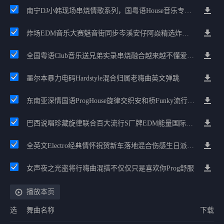
南宁DJ小韩现场串烧情歌系列，国粤语House音乐专辑嗨舞Mix
炸场EDM音乐大赛魅音街同步岑溪安仔阿焱精选炸场歌路串烧
全国粤语Club音乐送兄弟实录串烧融合越来越不懂爱的哲学遗憾专辑
墨尔本暴力电码Hardstyle混合归属老嗨曲英文弹跳
东南亚深情国语ProgHouse旋律交织安和桥Funky流行情怀串烧
巴西说唱珍藏旋律联合百大流行S厂牌EDM能量国际电音串烧
全英文Electro经典情怀祝贺新车落地混合伤感生日派对中文Club串烧
女声夜之光盗将行嗨曲混搭不仅仅只是喜欢你Prog舒服
播放本页
选
舞曲名称
下载