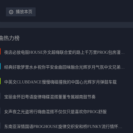
播放本页
曲热力榜
夜店必放电鼓HOUSE外文超嗨联合爱的路上千万里PROG包房漫步上头
经典好歌梦里水乡祝你平安金曲回味融合光辉岁月气氛中文兄弟串烧
中英文CLUBDANCE慢慢嗨碰撞我的中国心光辉岁月弹鼓车载
宝丽金怀旧粤语旋律嗨碟混搭董董专属越南鼓节奏
女声夜之光盗将行嗨曲混搭不仅仅只是喜欢你PROG舒服
东南亚深情国语PROGHOUSE旋律交织安和桥FUNKY流行情怀串烧