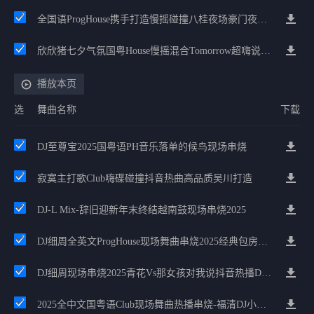
全国语ProgHouse携手打造慢摇碰撞八桂夜场豪门夜宴气氛小串
欣欣猪七夕气氛国粤House慢摇混合Tomorrow超嗨说唱英文House气氛
播放本页
选
舞曲名称
下载
DJ至尊宝2025国粤语PH音乐落单的候鸟现场串烧
寂寞主打歌Club嗨碟碰撞抖音热曲高品质吴川打造
DJ-L Mix-辞旧迎新年末终结越南鼓现场串烧2025
DJ细周全英文ProgHouse现场舞曲串烧2025经典包房私房嗨碟
DJ细周现场串烧2025青花Vs那女孩对我说抖音热播DJ现场版
2025全中文国粤语Club现场舞曲热播串烧-福清DJ小勇专属