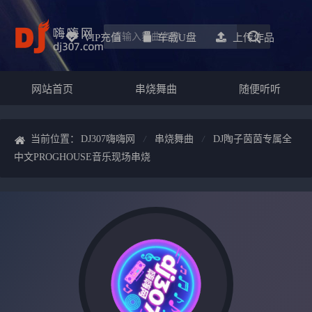
VIP充值
车载u盘
上传作品
网站首页
串烧舞曲
随便听听
当前位置：
DJ307嗨嗨网
串烧舞曲
DJ陶子茵茵专属全
中文PROGHOUSE音乐现场串烧