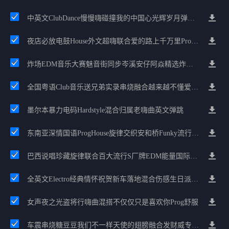
中英文ClubDance慢慢嗨碰撞我的中国心光辉岁月弹鼓车载
夜店必放电鼓House外文超嗨联合爱的路上千万里Prog包房漫步上头
炸场EDM音乐大赛魅音街同步岑溪安仔阿焱精选炸场歌路串烧
全国粤语Club音乐送兄弟实录串烧融合越来越不懂爱的哲学遗憾专辑
墨尔本暴力电码Hardstyle混合归属老嗨曲英文弹跳
东南亚深情国语ProgHouse旋律交织安和桥Funky流行情怀串烧
巴西说唱珍藏旋律联合百大流行S厂牌EDM能量国际电音串烧
全英文Electro经典情怀祝贺新车落地混合伤感生日派对中文Club串烧
女声夜之光盗将行嗨曲混搭不仅仅只是喜欢你Prog舒服
车震串烧糖豆豆我们不一样天使的翅膀融合发财威专属金边太空仓节奏