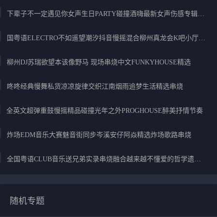
下辈子不一定遇见你女声生日PARTY碰撞酒嗨最新女声伤感专辑实录
国粤语ELECTRO不如遥望潮汐抖音慢摇混合柳州真龙会K吧小厅小康混音
柳州DJ苏瑞欲望本该像野马 现场串烧中文FUNKYHOUSE精选
咚咚经典慢舞私货凉凉旋律交织江南烟雨追梦生活精选串烧
全英文超弹重鼓慢摇精品碰撞光年之外PROGHOUSE醉美抒情节奏
炸场EDM音乐大赛魅音街同步岑溪安仔阿焱精选炸场歌路串烧
全国粤语CLUB音乐送兄弟实录串烧融合越来越不懂爱的哲学遗憾专辑
随机专题