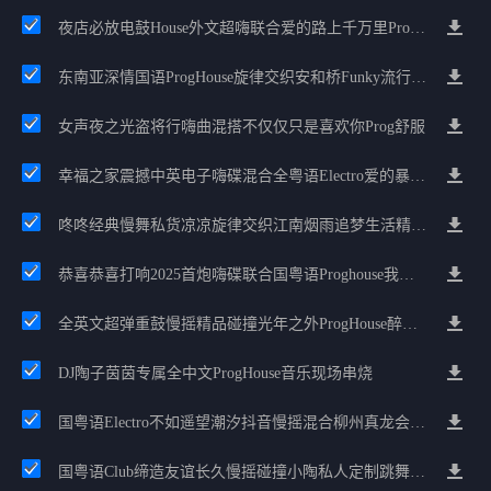
夜店必放电鼓House外文超嗨联合爱的路上千万里Prog包房漫步上头
东南亚深情国语ProgHouse旋律交织安和桥Funky流行情怀串烧
女声夜之光盗将行嗨曲混搭不仅仅只是喜欢你Prog舒服
幸福之家震撼中英电子嗨碟混合全粤语Electro爱的暴风雨广州雄雄精选
咚咚经典慢舞私货凉凉旋律交织江南烟雨追梦生活精选串烧
恭喜恭喜打响2025首炮嗨碟联合国粤语Proghouse我要怎么说我不爱你
全英文超弹重鼓慢摇精品碰撞光年之外ProgHouse醉美抒情节奏
DJ陶子茵茵专属全中文ProgHouse音乐现场串烧
国粤语Electro不如遥望潮汐抖音慢摇混合柳州真龙会K吧小厅小康混音
国粤语Club缔造友谊长久慢摇碰撞小陶私人定制跳舞大碟