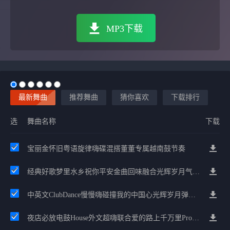
MP3下载
最新舞曲
推荐舞曲
猜你喜欢
下载排行
选
舞曲名称
下载
宝丽金怀旧粤语旋律嗨碟混搭董董专属越南鼓节奏
经典好歌梦里水乡祝你平安金曲回味融合光辉岁月气氛中文兄弟串烧
中英文ClubDance慢慢嗨碰撞我的中国心光辉岁月弹鼓车载
夜店必放电鼓House外文超嗨联合爱的路上千万里Prog包房漫步上头