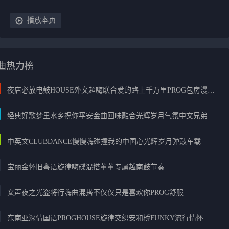
播放本页
曲热力榜
夜店必放电鼓HOUSE外文超嗨联合爱的路上千万里PROG包房漫步上头
经典好歌梦里水乡祝你平安金曲回味融合光辉岁月气氛中文兄弟串烧
中英文CLUBDANCE慢慢嗨碰撞我的中国心光辉岁月弹鼓车载
宝丽金怀旧粤语旋律嗨碟混搭董董专属越南鼓节奏
女声夜之光盗将行嗨曲混搭不仅仅只是喜欢你PROG舒服
东南亚深情国语PROGHOUSE旋律交织安和桥FUNKY流行情怀串烧