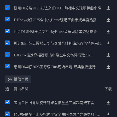
柳州DJ苏瑞2K25友谊之光FKHS热播中文现场舞曲串烧
DJTony彬仔2025全中文House现场舞曲串烧年度热播嗨碟
四会DJ SH林全英文FunkyHouse音乐现场串烧奶茶派对必备
神经飘起鼓点慢摇点到节奏融合精神嗨水百色特色串烧
DJFany-极速高摇摆现场串烧全中文伤感情歌2025
惠州DJ华仔2025国粤语Club现场串烧-经典慢摇流行
播放本页
选
舞曲名称
下载
宝丽金怀旧粤语旋律嗨碟混搭董董专属越南鼓节奏
经典好歌梦里水乡祝你平安金曲回味融合光辉岁月气氛中文兄弟串烧