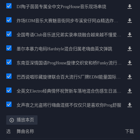
DJ陶子茵茵专属全中文ProgHouse音乐现场串烧
炸场EDM音乐大赛魅音街同步岑溪安仔阿焱精选炸场歌路串烧
全国粤语Club音乐送兄弟实录串烧融合越来越不懂爱的哲学遗憾专辑
墨尔本暴力电码Hardstyle混合归属老嗨曲英文弹跳
东南亚深情国语ProgHouse旋律交织安和桥Funky流行情怀串烧
巴西说唱珍藏旋律联合百大流行S厂牌EDM能量国际电音串烧
全英文Electro经典情怀祝贺新车落地混合伤感生日派对中文Club串烧
女声夜之光盗将行嗨曲混搭不仅仅只是喜欢你Prog舒服
播放本页
选
舞曲名称
下载