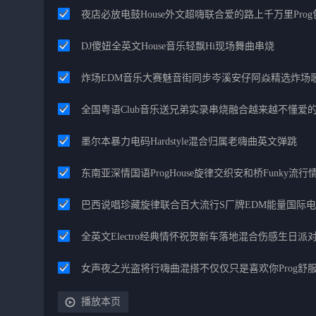
夜店必放电鼓House外文超嗨联合爱的路上千万里Pro
DJ傻妞全英文House音乐轻飘Hi现场舞曲串烧
炸场EDM音乐大赛魅音街同步岑溪安仔阿焱精选炸场
全国粤语Club音乐送兄弟实录串烧融合越来越不懂爱
墨尔本暴力电码Hardstyle混合归属老嗨曲英文弹跳
东南亚深情国语ProgHouse旋律交织安和桥Funky流
巴西说唱珍藏旋律联合百大流行S厂牌EDM能量国际
全英文Electro经典情怀祝贺新车落地混合伤感生日派对
女声夜之光盗将行嗨曲混搭不仅仅只是喜欢你Prog舒
播放本页