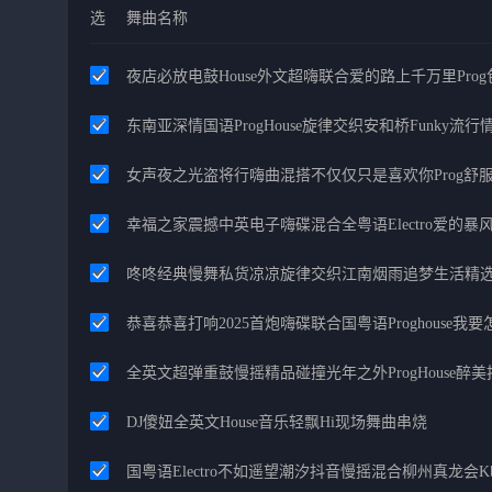
选
舞曲名称
夜店必放电鼓House外文超嗨联合爱的路上千万里Pro
东南亚深情国语ProgHouse旋律交织安和桥Funky流
女声夜之光盗将行嗨曲混搭不仅仅只是喜欢你Prog舒
幸福之家震撼中英电子嗨碟混合全粤语Electro爱的
咚咚经典慢舞私货凉凉旋律交织江南烟雨追梦生活精
恭喜恭喜打响2025首炮嗨碟联合国粤语Proghouse我
全英文超弹重鼓慢摇精品碰撞光年之外ProgHouse醉
DJ傻妞全英文House音乐轻飘Hi现场舞曲串烧
国粤语Electro不如遥望潮汐抖音慢摇混合柳州真龙会