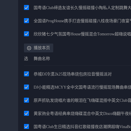
国粤语Club缔造友谊长久慢摇碰撞小陶私人定制跳舞
全国语ProgHouse携手打造慢摇碰撞八桂夜场豪门夜
欣欣猪七夕气氛国粤House慢摇混合Tomorrow超嗨说唱
播放本页
选
舞曲名称
恭城DJ冷漠2k25现场串烧包房拉音慢摇派对
DJ小能精选MCYY全中文国粤语流行慢摇现场舞曲串
原声抓轨发烧唱片谁的眼泪在飞嗨碟混搭中英文Club
黄家驹全粤语经典串烧嗨碟混合中英文Disco嗨翻午
国粤语Club生日精选抖音红歌碰撞夜店潮牌超嗨VinaBo