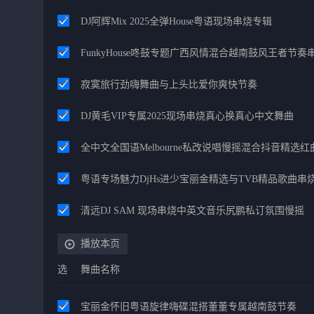
DJ阿辉Mix 2025全弹House粤语现场串烧专辑
FunkyHouse咚鼓专题广西风情混合越南鼓风王者节奏
寂寞旅行劲嗨舞曲与上头比爱你爽快节奏
DJ黄毛VIP专属2025现场串烧真心换真心中文舞曲
全中文全国语Melbourne私改说唱慢摇混合抖音精选红曲苏
粤语专场魅力DjHs进少宝丽金精选与TVB精品歌曲串
清远DJ SAM 现场串烧中英文音乐尻鹏私订氛围慢摇
播放本页
选
舞曲名称
宝丽金怀旧粤语旋律嗨碟混搭董董专属越南鼓节奏