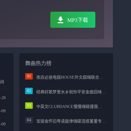
MP3下载
舞曲热力榜
夜店必放电鼓HOUSE外文超嗨联合爱的路上千万里PROG包房漫步上头
时间
经典好歌梦里水乡祝你平安金曲回味融合光辉岁月气氛中文兄弟串烧
-28
中英文CLUBDANCE慢慢嗨碰撞我的中国心光辉岁月弹鼓车载
-09
宝丽金怀旧粤语旋律嗨碟混搭董董专属越南鼓节奏
-09