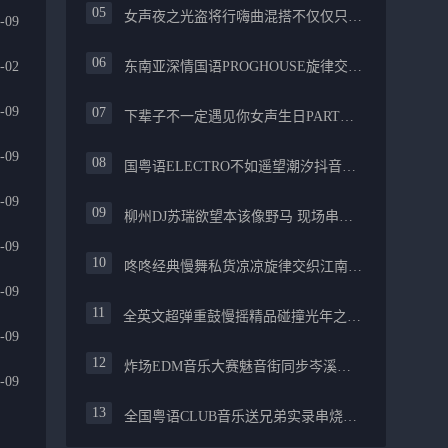
女声夜之光盗将行嗨曲混搭不仅仅只是喜欢你PROG舒服
-09
-02
东南亚深情国语PROGHOUSE旋律交织安和桥FUNKY流行情怀串烧
-09
下辈子不一定遇见你女声生日PARTY碰撞酒嗨最新女声伤感专辑实录
-09
国粤语ELECTRO不如遥望潮汐抖音慢摇混合柳州真龙会K吧小厅小康混音
-09
柳州DJ苏瑞欲望本该像野马 现场串烧中文FUNKYHOUSE精选
-09
咚咚经典慢舞私货凉凉旋律交织江南烟雨追梦生活精选串烧
-09
全英文超弹重鼓慢摇精品碰撞光年之外PROGHOUSE醉美抒情节奏
-09
炸场EDM音乐大赛魅音街同步岑溪安仔阿焱精选炸场歌路串烧
-09
全国粤语CLUB音乐送兄弟实录串烧融合越来越不懂爱的哲学遗憾专辑