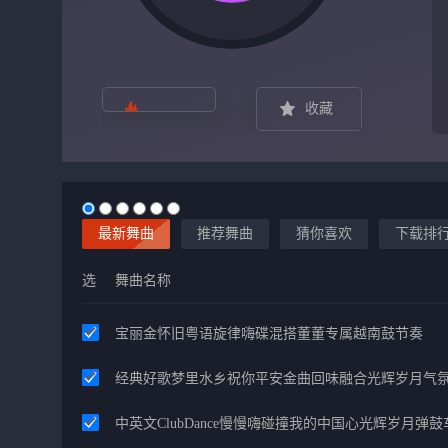
收藏
最新舞曲
推荐舞曲
猜你喜欢
下载排
选
舞曲名称
宝丽金怀旧粤语旋律嗨碟混搭董董专属越南鼓节奏
经典好歌梦里水乡祝你平安金曲回味融合光辉岁月气
中英文ClubDance慢慢嗨碰撞我的中国心光辉岁月弹鼓