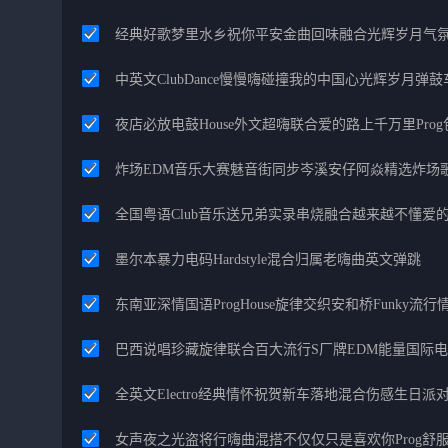
经典好歌梦里水乡祝你平安金曲回味融合光辉岁月气
中英文ClubDance慢慢嗨碰撞我的中国心光辉岁月弹鼓
夜店必放电鼓House外文超嗨联合爱的路上千万里Pro
炸场EDM音乐大赛魅音街同步岑溪安仔阿焱精选炸场
全国粤语Club音乐送兄弟实录串烧融合越来越不懂爱
墨尔本暴力电码Hardstyle混合归属老嗨曲英文弹跳
东南亚深情国语ProgHouse旋律交织安和桥Funky流
巴西说唱珍藏旋律联合百大流行S厂牌EDM能量国际
全英文Electro经典情怀祝贺新车落地混合伤感生日派对
女声夜之光盗将行嗨曲混搭不仅仅只是喜欢你Prog舒