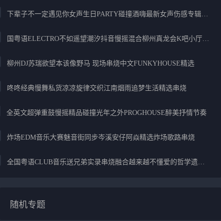
下辈子不一定遇见你女声生日PARTY碰撞酒嗨最新女声伤感专辑实录
国粤语ELECTRO不如遥望潮汐抖音慢摇混合柳州真龙会K吧小厅小康混音
柳州DJ苏瑞欲望本该像野马 现场串烧中文FUNKYHOUSE精选
咚咚经典慢舞私货凉凉旋律交织江南烟雨追梦生活精选串烧
全英文超弹重鼓慢摇精品碰撞光年之外PROGHOUSE醉美抒情节奏
炸场EDM音乐大赛魅音街同步岑溪安仔阿焱精选炸场歌路串烧
全国粤语CLUB音乐送兄弟实录串烧融合越来越不懂爱的哲学遗憾专辑
随机专题