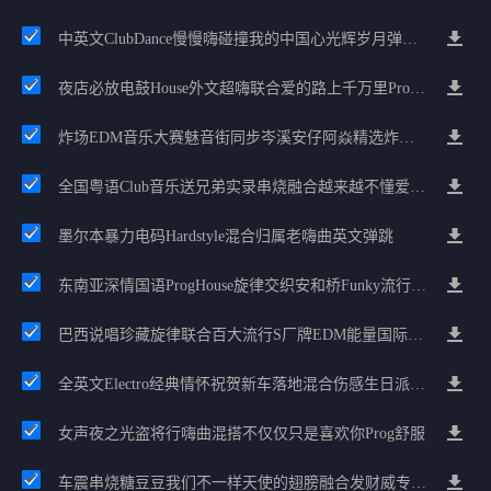
中英文ClubDance慢慢嗨碰撞我的中国心光辉岁月弹鼓车载
夜店必放电鼓House外文超嗨联合爱的路上千万里Prog包房漫步上头
炸场EDM音乐大赛魅音街同步岑溪安仔阿焱精选炸场歌路串烧
全国粤语Club音乐送兄弟实录串烧融合越来越不懂爱的哲学遗憾专辑
墨尔本暴力电码Hardstyle混合归属老嗨曲英文弹跳
东南亚深情国语ProgHouse旋律交织安和桥Funky流行情怀串烧
巴西说唱珍藏旋律联合百大流行S厂牌EDM能量国际电音串烧
全英文Electro经典情怀祝贺新车落地混合伤感生日派对中文Club串烧
女声夜之光盗将行嗨曲混搭不仅仅只是喜欢你Prog舒服
车震串烧糖豆豆我们不一样天使的翅膀融合发财威专属金边太空仓节奏