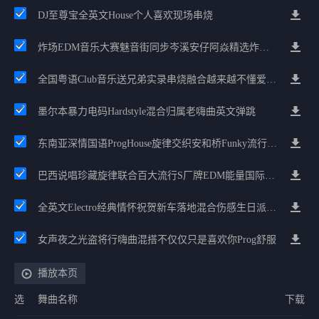
DJ至尊宝全英文House个人喜欢现场串烧
炸场EDM音乐大赛魅音街同步岑溪安仔阿焱精选炸场歌路串烧
全国粤语Club音乐送兄弟实录串烧融合越来越不懂爱的哲学遗憾专辑
墨尔本暴力电码Hardstyle混合归属老嗨曲英文弹跳
东南亚深情国语ProgHouse旋律交织安和桥Funky流行情怀串烧
巴西说唱珍藏旋律联合百大流行S厂牌EDM能量国际电音串烧
全英文Electro经典情怀祝贺新车落地混合伤感生日派对中文Club串烧
女声夜之光盗将行嗨曲混搭不仅仅只是喜欢你Prog舒服
播放本页
选
舞曲名称
下载