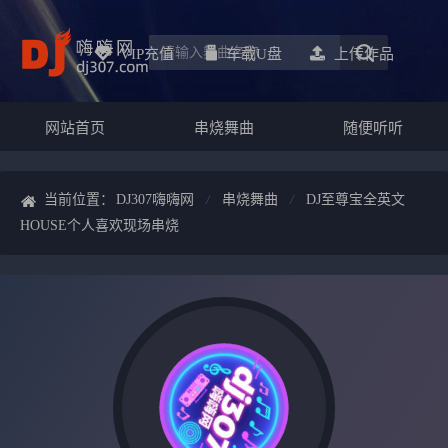
VIP充值
车载u盘
上传作品
网站首页
串烧舞曲
随便听听
当前位置：
DJ307嗨嗨网
串烧舞曲
DJ至尊宝全英文
HOUSE个人喜欢现场串烧