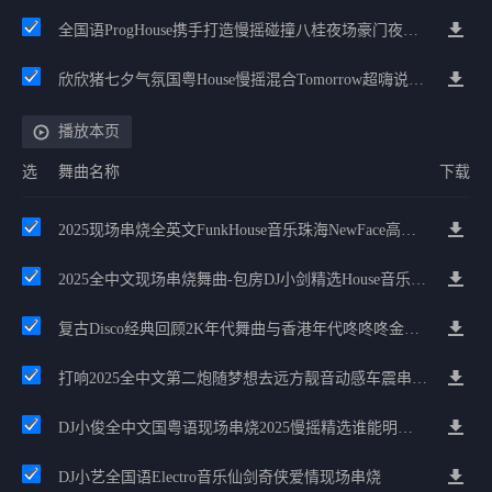
全国语ProgHouse携手打造慢摇碰撞八桂夜场豪门夜宴气氛小串
欣欣猪七夕气氛国粤House慢摇混合Tomorrow超嗨说唱英文House气氛
播放本页
选
舞曲名称
下载
2025现场串烧全英文FunkHouse音乐珠海NewFace高能嗨碟
2025全中文现场串烧舞曲-包房DJ小剑精选House音乐串烧，嗨翻全场
复古Disco经典回顾2K年代舞曲与香港年代咚咚咚金曲串烧
打响2025全中文第二炮随梦想去远方靓音动感车震串烧2025
DJ小俊全中文国粤语现场串烧2025慢摇精选谁能明白我现场版
DJ小艺全国语Electro音乐仙剑奇侠爱情现场串烧