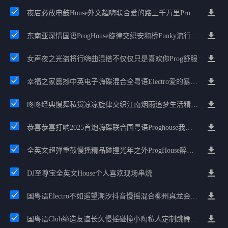
夜店必放电鼓House外文超嗨联合爱的路上千万里Prog包房漫步上头
东南亚深情国语ProgHouse旋律交织安和桥Funky流行情怀串烧
女声夜之光盗将行嗨曲混搭不仅仅只是喜欢你Prog舒服
幸福之家震撼中英电子嗨碟混合全粤语Electro爱的暴风雨广州雄雄精选
咚咚经典慢舞私货凉凉旋律交织江南烟雨追梦生活精选串烧
恭喜恭喜打响2025首炮嗨碟联合国粤语Proghouse我要怎么说我不爱你
全英文超弹重鼓慢摇精品碰撞光年之外ProgHouse醉美抒情节奏
DJ至尊宝全英文House个人喜欢现场串烧
国粤语Electro不如遥望潮汐抖音慢摇混合柳州真龙会K吧小厅小康混音
国粤语Club缔造友谊长久慢摇碰撞小陶私人定制跳舞大碟