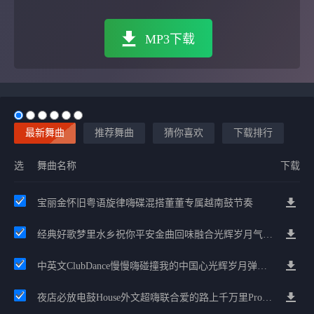
MP3下载
最新舞曲
推荐舞曲
猜你喜欢
下载排行
选
舞曲名称
下载
宝丽金怀旧粤语旋律嗨碟混搭董董专属越南鼓节奏
经典好歌梦里水乡祝你平安金曲回味融合光辉岁月气氛中文兄弟串烧
中英文ClubDance慢慢嗨碰撞我的中国心光辉岁月弹鼓车载
夜店必放电鼓House外文超嗨联合爱的路上千万里Prog包房漫步上头