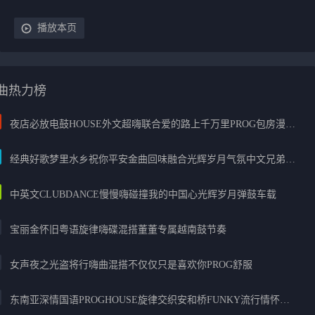
播放本页
曲热力榜
夜店必放电鼓HOUSE外文超嗨联合爱的路上千万里PROG包房漫步上头
经典好歌梦里水乡祝你平安金曲回味融合光辉岁月气氛中文兄弟串烧
中英文CLUBDANCE慢慢嗨碰撞我的中国心光辉岁月弹鼓车载
宝丽金怀旧粤语旋律嗨碟混搭董董专属越南鼓节奏
女声夜之光盗将行嗨曲混搭不仅仅只是喜欢你PROG舒服
东南亚深情国语PROGHOUSE旋律交织安和桥FUNKY流行情怀串烧