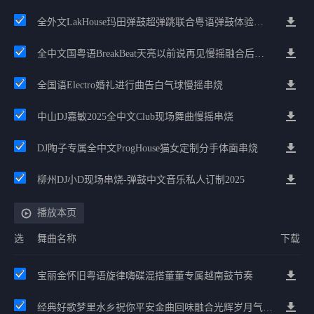
全外文LakHouse玛田弹鼓超弹跳联合粤语弹鼓体验经典Prog慢摇车载
全中文国粤语BreakBeat天亮以前说再见慢摇融合后来要体面全中文BreakBeat串烧
全国语Electro婚礼进行曲告白气球慢摇串烧
中山DJ嘉敏2025全中文Club现场舞曲慢摇串烧
DJ陶子专属全中文ProgHouse猫女定制分手体面串烧
柳州DJ小D现场串烧-弹鼓中文音乐私人订制2025
播放本页
选
舞曲名称
下载
宝丽金怀旧粤语旋律嗨碟混搭董董专属越南鼓节奏
经典好歌梦里水乡祝你平安金曲回味融合光辉岁月气氛中文兄弟串烧