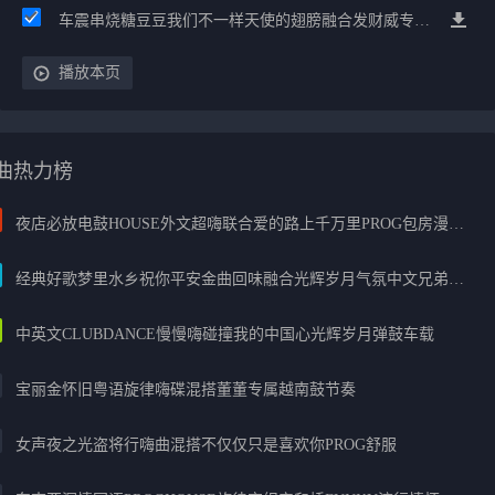
车震串烧糖豆豆我们不一样天使的翅膀融合发财威专属金边太空仓节奏
播放本页
曲热力榜
夜店必放电鼓HOUSE外文超嗨联合爱的路上千万里PROG包房漫步上头
经典好歌梦里水乡祝你平安金曲回味融合光辉岁月气氛中文兄弟串烧
中英文CLUBDANCE慢慢嗨碰撞我的中国心光辉岁月弹鼓车载
宝丽金怀旧粤语旋律嗨碟混搭董董专属越南鼓节奏
女声夜之光盗将行嗨曲混搭不仅仅只是喜欢你PROG舒服