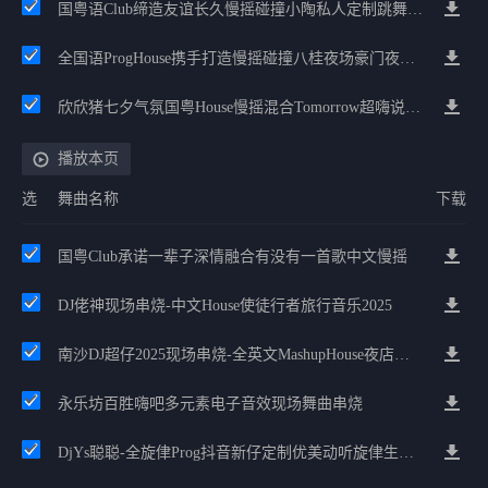
国粤语Club缔造友谊长久慢摇碰撞小陶私人定制跳舞大碟
全国语ProgHouse携手打造慢摇碰撞八桂夜场豪门夜宴气氛小串
欣欣猪七夕气氛国粤House慢摇混合Tomorrow超嗨说唱英文House气氛
播放本页
选
舞曲名称
下载
国粤Club承诺一辈子深情融合有没有一首歌中文慢摇
DJ佬神现场串烧-中文House使徒行者旅行音乐2025
南沙DJ超仔2025现场串烧-全英文MashupHouse夜店精选
永乐坊百胜嗨吧多元素电子音效现场舞曲串烧
DjYs聪聪-全旋侓Prog抖音新仔定制优美动听旋侓生日现场串烧2025