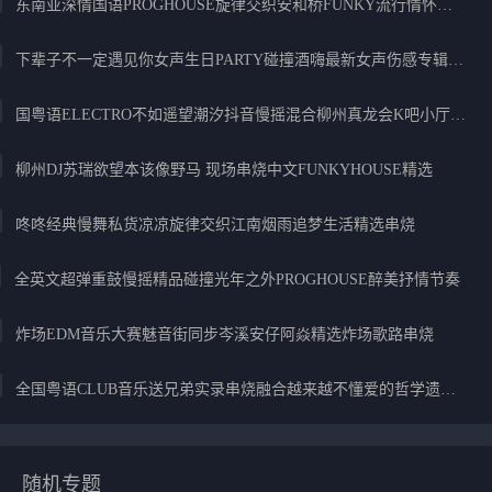
东南亚深情国语PROGHOUSE旋律交织安和桥FUNKY流行情怀串烧
下辈子不一定遇见你女声生日PARTY碰撞酒嗨最新女声伤感专辑实录
国粤语ELECTRO不如遥望潮汐抖音慢摇混合柳州真龙会K吧小厅小康混音
柳州DJ苏瑞欲望本该像野马 现场串烧中文FUNKYHOUSE精选
咚咚经典慢舞私货凉凉旋律交织江南烟雨追梦生活精选串烧
全英文超弹重鼓慢摇精品碰撞光年之外PROGHOUSE醉美抒情节奏
炸场EDM音乐大赛魅音街同步岑溪安仔阿焱精选炸场歌路串烧
全国粤语CLUB音乐送兄弟实录串烧融合越来越不懂爱的哲学遗憾专辑
随机专题