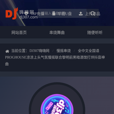
VIP充值
车载u盘
上传作品
网站首页
串烧舞曲
随便听听
当前位置：
DJ307嗨嗨网
慢摇串烧
全中文全国语
PROGHOUSE凉凉上头气氛慢摇联合黎明前黑暗酒馆打烊抖音神
曲