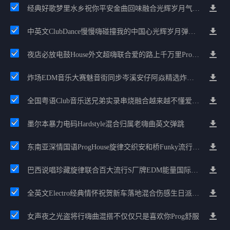
经典好歌梦里水乡祝你平安金曲回味融合光辉岁月气氛中文兄弟串烧
中英文ClubDance慢慢嗨碰撞我的中国心光辉岁月弹鼓车载
夜店必放电鼓House外文超嗨联合爱的路上千万里Prog包房漫步上头
炸场EDM音乐大赛魅音街同步岑溪安仔阿焱精选炸场歌路串烧
全国粤语Club音乐送兄弟实录串烧融合越来越不懂爱的哲学遗憾专辑
墨尔本暴力电码Hardstyle混合归属老嗨曲英文弹跳
东南亚深情国语ProgHouse旋律交织安和桥Funky流行情怀串烧
巴西说唱珍藏旋律联合百大流行S厂牌EDM能量国际电音串烧
全英文Electro经典情怀祝贺新车落地混合伤感生日派对中文Club串烧
女声夜之光盗将行嗨曲混搭不仅仅只是喜欢你Prog舒服