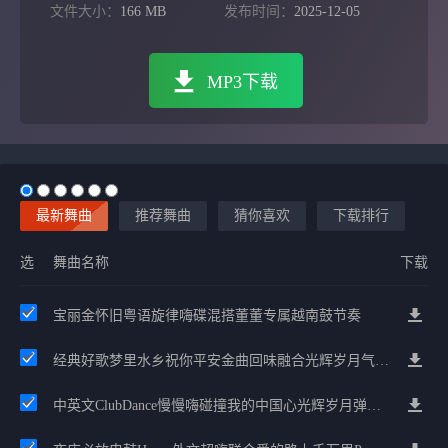
文件大小：
166 MB
发布时间：
2025-12-05
MP3下载
最新舞曲
推荐舞曲
猜你喜欢
下载排行
选
舞曲名称
下载
宝丽金怀旧粤语旋律嗨碟混搭董董专属越南鼓节奏
经典好歌梦里水乡祝你平安金曲回味融合光辉岁月气氛中文兄弟串烧
中英文ClubDance慢慢嗨碰撞我的中国心光辉岁月弹鼓车载