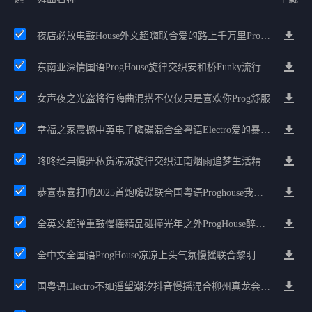
夜店必放电鼓House外文超嗨联合爱的路上千万里Prog包房漫步上头
东南亚深情国语ProgHouse旋律交织安和桥Funky流行情怀串烧
女声夜之光盗将行嗨曲混搭不仅仅只是喜欢你Prog舒服
幸福之家震撼中英电子嗨碟混合全粤语Electro爱的暴风雨广州雄雄精选
咚咚经典慢舞私货凉凉旋律交织江南烟雨追梦生活精选串烧
恭喜恭喜打响2025首炮嗨碟联合国粤语Proghouse我要怎么说我不爱你
全英文超弹重鼓慢摇精品碰撞光年之外ProgHouse醉美抒情节奏
全中文全国语ProgHouse凉凉上头气氛慢摇联合黎明前黑暗酒馆打烊抖音神曲
国粤语Electro不如遥望潮汐抖音慢摇混合柳州真龙会K吧小厅小康混音