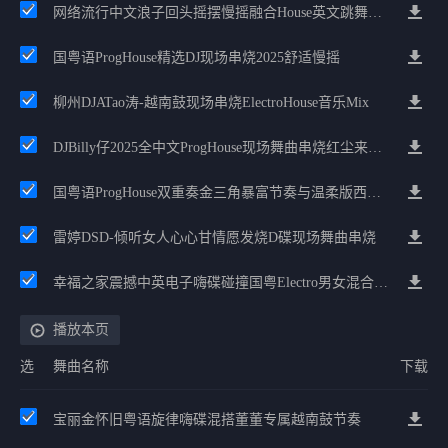
网络流行中文浪子回头摇摆慢摇融合House英文跳舞大碟精选节奏
国粤语ProgHouse精选DJ现场串烧2025舒适慢摇
柳州DJATao涛-越南鼓现场串烧ElectroHouse音乐Mix
DJBilly仔2025全中文ProgHouse现场舞曲串烧红尘来去嗨碟精选
国粤语ProgHouse双重奏金三角暴富节奏与温柔版西经串烧
雷婷DSD-倾听女人心心甘情愿发烧D碟现场舞曲串烧
幸福之家震撼中英电子嗨碟碰撞国粤Electro男女混合双重感觉专辑
播放本页
选
舞曲名称
下载
宝丽金怀旧粤语旋律嗨碟混搭董董专属越南鼓节奏