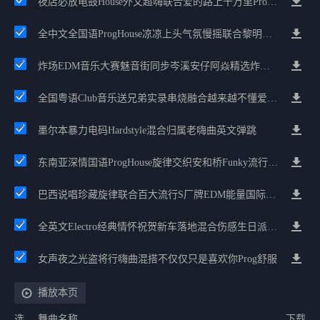
夜店必放电鼓House外文超嗨联合爱的路上千万里Prog包房漫步上头
全中文全国语ProgHouse凉凉上头气氛慢摇联合黎明前黑暗酒馆打烊抖音神曲
炸场EDM音乐大赛魅音街同步岑溪安仔阿焱精选炸场歌路串烧
全国粤语Club音乐送兄弟实录串烧融合越来越不懂爱的哲学遗憾专辑
墨尔本暴力电码Hardstyle混合归属老嗨曲英文弹跳
东南亚深情国语ProgHouse旋律交织安和桥Funky流行情怀串烧
巴西说唱珍藏旋律联合百大流行S厂牌EDM能量国际电音串烧
全英文Electro经典情怀祝贺新车落地混合伤感生日派对中文Club串烧
女声夜之光盗将行嗨曲混搭不仅仅只是喜欢你Prog舒服
播放本页
选
舞曲名称
下载