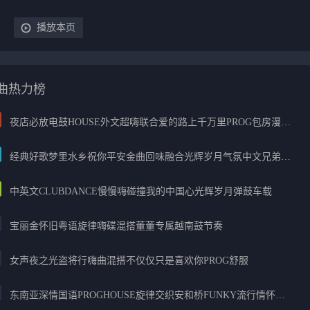
播放本页
曲热力榜
夜店必放电鼓HOUSE外文超嗨联合爱的路上千万里PROG包房漫步上头
经典好歌梦里水乡祝你平安金曲回味融合光辉岁月气氛中文兄弟串烧
中英文CLUBDANCE慢慢嗨碰撞我的中国心光辉岁月弹鼓车载
宝丽金怀旧粤语旋律嗨碟混搭董董专属越南鼓节奏
女声夜之光盗将行嗨曲混搭不仅仅只是喜欢你PROG舒服
东南亚深情国语PROGHOUSE旋律交织安和桥FUNKY流行情怀串烧