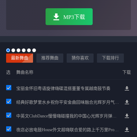
MP3下载
最新舞曲
推荐舞曲
猜你喜欢
下载排行
选
舞曲名称
下载
宝丽金怀旧粤语旋律嗨碟混搭董董专属越南鼓节奏
经典好歌梦里水乡祝你平安金曲回味融合光辉岁月气氛中文兄弟串烧
中英文ClubDance慢慢嗨碰撞我的中国心光辉岁月弹鼓车载
夜店必放电鼓House外文超嗨联合爱的路上千万里Prog包房漫步上头