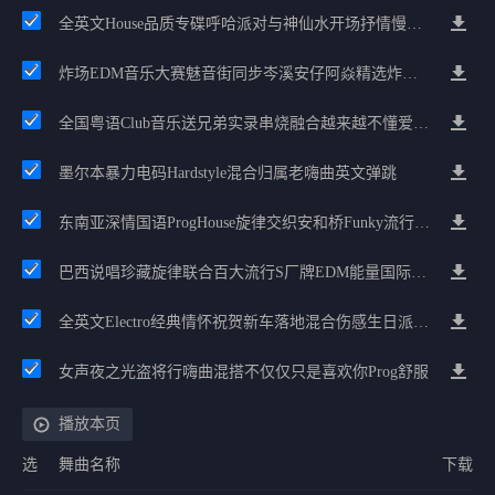
全英文House品质专碟呼哈派对与神仙水开场抒情慢嗨串烧
炸场EDM音乐大赛魅音街同步岑溪安仔阿焱精选炸场歌路串烧
全国粤语Club音乐送兄弟实录串烧融合越来越不懂爱的哲学遗憾专辑
墨尔本暴力电码Hardstyle混合归属老嗨曲英文弹跳
东南亚深情国语ProgHouse旋律交织安和桥Funky流行情怀串烧
巴西说唱珍藏旋律联合百大流行S厂牌EDM能量国际电音串烧
全英文Electro经典情怀祝贺新车落地混合伤感生日派对中文Club串烧
女声夜之光盗将行嗨曲混搭不仅仅只是喜欢你Prog舒服
播放本页
选
舞曲名称
下载