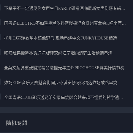
下辈子不一定遇见你女声生日PARTY碰撞酒嗨最新女声伤感专辑实录
国粤语ELECTRO不如遥望潮汐抖音慢摇混合柳州真龙会K吧小厅小康混音
柳州DJ苏瑞欲望本该像野马 现场串烧中文FUNKYHOUSE精选
咚咚经典慢舞私货凉凉旋律交织江南烟雨追梦生活精选串烧
全英文超弹重鼓慢摇精品碰撞光年之外PROGHOUSE醉美抒情节奏
炸场EDM音乐大赛魅音街同步岑溪安仔阿焱精选炸场歌路串烧
全国粤语CLUB音乐送兄弟实录串烧融合越来越不懂爱的哲学遗憾专辑
随机专题