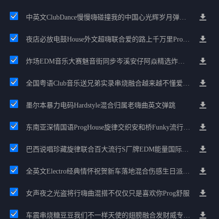
中英文ClubDance慢慢嗨碰撞我的中国心光辉岁月弹鼓车载
夜店必放电鼓House外文超嗨联合爱的路上千万里Prog包房漫步上头
炸场EDM音乐大赛魅音街同步岑溪安仔阿焱精选炸场歌路串烧
全国粤语Club音乐送兄弟实录串烧融合越来越不懂爱的哲学遗憾专辑
墨尔本暴力电码Hardstyle混合归属老嗨曲英文弹跳
东南亚深情国语ProgHouse旋律交织安和桥Funky流行情怀串烧
巴西说唱珍藏旋律联合百大流行S厂牌EDM能量国际电音串烧
全英文Electro经典情怀祝贺新车落地混合伤感生日派对中文Club串烧
女声夜之光盗将行嗨曲混搭不仅仅只是喜欢你Prog舒服
车震串烧糖豆豆我们不一样天使的翅膀融合发财威专属金边太空仓节奏