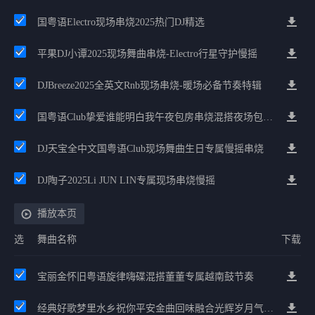
国粤语Electro现场串烧2025热门DJ精选
平果DJ小谭2025现场舞曲串烧-Electro行星守护慢摇
DJBreeze2025全英文Rnb现场串烧-暖场必备节奏特辑
国粤语Club挚爱谁能明白我午夜包房串烧混搭夜场包房英文House慢摇专用
DJ天宝全中文国粤语Club现场舞曲生日专属慢摇串烧
DJ陶子2025Li JUN LIN专属现场串烧慢摇
播放本页
选
舞曲名称
下载
宝丽金怀旧粤语旋律嗨碟混搭董董专属越南鼓节奏
经典好歌梦里水乡祝你平安金曲回味融合光辉岁月气氛中文兄弟串烧