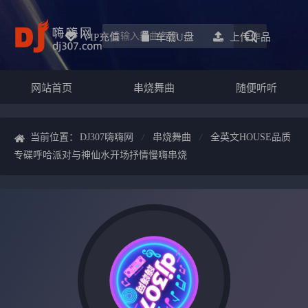
VIP充值
车载u盘
上传作品
网站首页
串烧舞曲
随便听听
当前位置：
DJ307嗨嗨网
串烧舞曲
全英文HOUSE品质
专碟呼哈派对与神仙水开场抒情慢嗨串烧