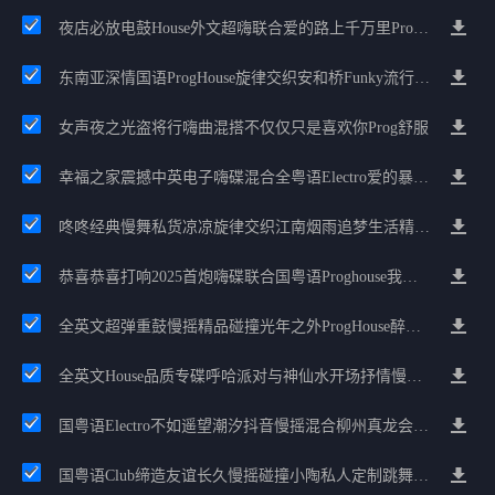
夜店必放电鼓House外文超嗨联合爱的路上千万里Prog包房漫步上头
东南亚深情国语ProgHouse旋律交织安和桥Funky流行情怀串烧
女声夜之光盗将行嗨曲混搭不仅仅只是喜欢你Prog舒服
幸福之家震撼中英电子嗨碟混合全粤语Electro爱的暴风雨广州雄雄精选
咚咚经典慢舞私货凉凉旋律交织江南烟雨追梦生活精选串烧
恭喜恭喜打响2025首炮嗨碟联合国粤语Proghouse我要怎么说我不爱你
全英文超弹重鼓慢摇精品碰撞光年之外ProgHouse醉美抒情节奏
全英文House品质专碟呼哈派对与神仙水开场抒情慢嗨串烧
国粤语Electro不如遥望潮汐抖音慢摇混合柳州真龙会K吧小厅小康混音
国粤语Club缔造友谊长久慢摇碰撞小陶私人定制跳舞大碟