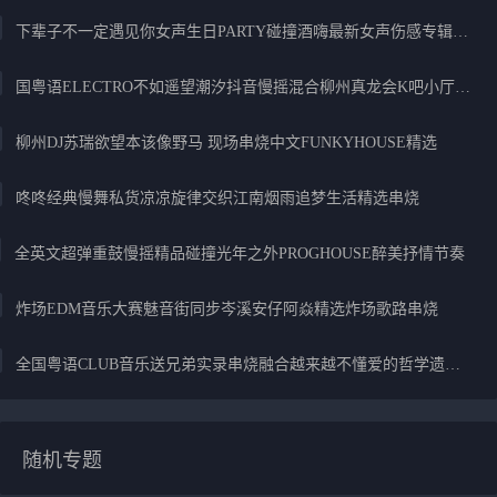
下辈子不一定遇见你女声生日PARTY碰撞酒嗨最新女声伤感专辑实录
国粤语ELECTRO不如遥望潮汐抖音慢摇混合柳州真龙会K吧小厅小康混音
柳州DJ苏瑞欲望本该像野马 现场串烧中文FUNKYHOUSE精选
咚咚经典慢舞私货凉凉旋律交织江南烟雨追梦生活精选串烧
全英文超弹重鼓慢摇精品碰撞光年之外PROGHOUSE醉美抒情节奏
炸场EDM音乐大赛魅音街同步岑溪安仔阿焱精选炸场歌路串烧
全国粤语CLUB音乐送兄弟实录串烧融合越来越不懂爱的哲学遗憾专辑
随机专题