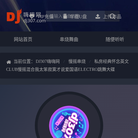
VIP充值
车载u盘
上传作品
网站首页
串烧舞曲
随便听听
当前位置：
DJ307嗨嗨网
慢摇串烧
私房经典怀念英文
CLUB慢摇混合我太笨寂寞才说爱国语ELECTRO跳舞大碟