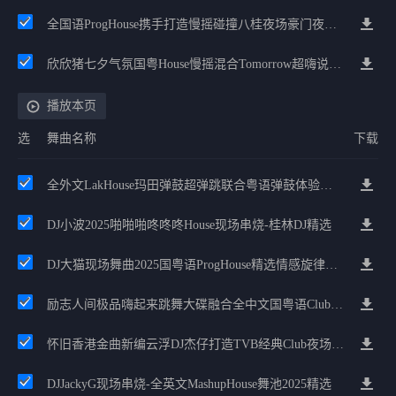
全国语ProgHouse携手打造慢摇碰撞八桂夜场豪门夜宴气氛小串
欣欣猪七夕气氛国粤House慢摇混合Tomorrow超嗨说唱英文House气氛
播放本页
选
舞曲名称
下载
全外文LakHouse玛田弹鼓超弹跳联合粤语弹鼓体验经典Prog慢摇车载
DJ小波2025啪啪啪咚咚咚House现场串烧-桂林DJ精选
DJ大猫现场舞曲2025国粤语ProgHouse精选情感旋律电音串烧
励志人间极品嗨起来跳舞大碟融合全中文国粤语Club平凡的路疗伤
怀旧香港金曲新编云浮DJ杰仔打造TVB经典Club夜场串烧
DJJackyG现场串烧-全英文MashupHouse舞池2025精选