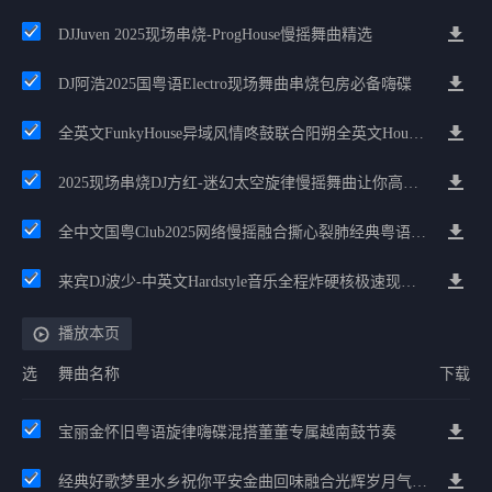
DJJuven 2025现场串烧-ProgHouse慢摇舞曲精选
DJ阿浩2025国粤语Electro现场舞曲串烧包房必备嗨碟
全英文FunkyHouse异域风情咚鼓联合阳朔全英文House高档次慢嗨
2025现场串烧DJ方红-迷幻太空旋律慢摇舞曲让你高潮迭起
全中文国粤Club2025网络慢摇融合撕心裂肺经典粤语Electro安徒华演绎
来宾DJ波少-中英文Hardstyle音乐全程炸硬核极速现场舞曲串烧
播放本页
选
舞曲名称
下载
宝丽金怀旧粤语旋律嗨碟混搭董董专属越南鼓节奏
经典好歌梦里水乡祝你平安金曲回味融合光辉岁月气氛中文兄弟串烧