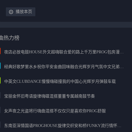
播放本页
曲热力榜
夜店必放电鼓HOUSE外文超嗨联合爱的路上千万里PROG包房漫步上头
经典好歌梦里水乡祝你平安金曲回味融合光辉岁月气氛中文兄弟串烧
中英文CLUBDANCE慢慢嗨碰撞我的中国心光辉岁月弹鼓车载
宝丽金怀旧粤语旋律嗨碟混搭董董专属越南鼓节奏
女声夜之光盗将行嗨曲混搭不仅仅只是喜欢你PROG舒服
东南亚深情国语PROGHOUSE旋律交织安和桥FUNKY流行情怀串烧