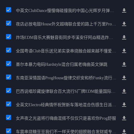
中英文ClubDance慢慢嗨碰撞我的中国心光辉岁月弹鼓车载
夜店必放电鼓House外文超嗨联合爱的路上千万里Prog包房漫步上头
炸场EDM音乐大赛魅音街同步岑溪安仔阿焱精选炸场歌路串烧
全国粤语Club音乐送兄弟实录串烧融合越来越不懂爱的哲学遗憾专辑
墨尔本暴力电码Hardstyle混合归属老嗨曲英文弹跳
东南亚深情国语ProgHouse旋律交织安和桥Funky流行情怀串烧
巴西说唱珍藏旋律联合百大流行S厂牌EDM能量国际电音串烧
全英文Electro经典情怀祝贺新车落地混合伤感生日派对中文Club串烧
女声夜之光盗将行嗨曲混搭不仅仅只是喜欢你Prog舒服
车震串烧糖豆豆我们不一样天使的翅膀融合发财威专属金边太空仓节奏