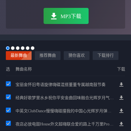
MP3下载
最新舞曲
推荐舞曲
猜你喜欢
下载排行
选
舞曲名称
下载
宝丽金怀旧粤语旋律嗨碟混搭董董专属越南鼓节奏
经典好歌梦里水乡祝你平安金曲回味融合光辉岁月气氛中文兄弟串烧
中英文ClubDance慢慢嗨碰撞我的中国心光辉岁月弹鼓车载
夜店必放电鼓House外文超嗨联合爱的路上千万里Prog包房漫步上头