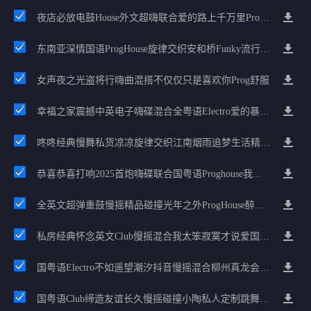
夜店必放电鼓House外文超嗨联合爱的路上千万里Prog包房漫步上头
东南亚深情国语ProgHouse旋律交织安和桥Funky流行情怀串烧
女声夜之光盗将行嗨曲混搭不仅仅只是喜欢你Prog舒服
幸福之家震撼中英电子嗨碟混合全粤语Electro爱的暴风雨广州雄雄精选
咚咚经典慢舞私货凉凉旋律交织江南烟雨追梦生活精选串烧
恭喜恭喜打响2025首炮嗨碟联合国粤语Proghouse我要怎么说我不爱你
全英文超弹重鼓慢摇精品碰撞光年之外ProgHouse醉美抒情节奏
私房经典怀念英文Club慢摇混合我太笨寂寞才说爱国语Electro跳舞大碟
国粤语Electro不如遥望潮汐抖音慢摇混合柳州真龙会K吧小厅小康混音
国粤语Club缔造友谊长久慢摇碰撞小陶私人定制跳舞大碟