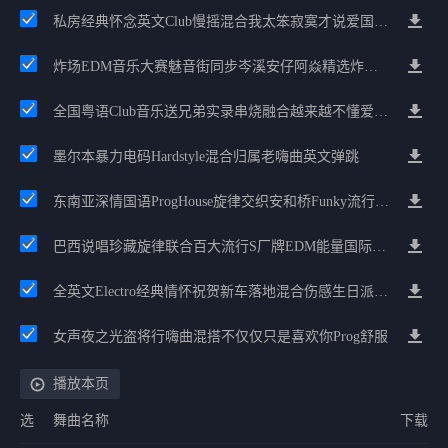
私房经典怀念英文Club慢摇混合我太笨寂寞才说爱国语Electro跳舞大碟
炸场EDM音乐大赛魅音街同步岑溪安仔阿焱精选炸场歌路串烧
全国粤语Club音乐送兄弟实录串烧融合越来越不懂爱的哲学遗憾专辑
墨尔本暴力电码Hardstyle混合归属老嗨曲英文弹跳
东南亚深情国语ProgHouse旋律交织安和桥Funky流行情怀串烧
巴西说唱珍藏旋律联合百大流行S厂牌EDM能量国际电音串烧
全英文Electro经典情怀祝贺新车落地混合伤感生日派对中文Club串烧
女声夜之光盗将行嗨曲混搭不仅仅只是喜欢你Prog舒服
播放本页
选
舞曲名称
下载