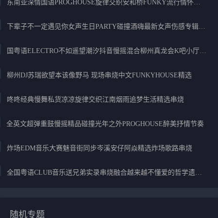
东南亚深情国语PROGHOUSE旋律交织安和桥FUNKY流行情怀串烧
下辈子不一定遇见你女声生日PARTY碰撞酒嗨最新女声伤感专辑实录
国粤语ELECTRO不如遥望潮汐抖音慢摇混合柳州真龙会K吧小厅小康混音
柳州DJ苏瑞欲望本该像野马 现场串烧中文FUNKYHOUSE精选
咚咚经典慢舞私货凉凉旋律交织江南烟雨追梦生活精选串烧
全英文超弹重鼓慢摇精品碰撞光年之外PROGHOUSE醉美抒情节奏
炸场EDM音乐大赛魅音街同步岑溪安仔阿焱精选炸场歌路串烧
全国粤语CLUB音乐送兄弟实录串烧融合越来越不懂爱的哲学遗憾专辑
随机专题