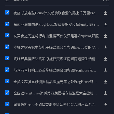
夜店必放电鼓House外文超嗨联合爱的路上千万里Prog包房漫步上头
东南亚深情国语ProgHouse旋律交织安和桥Funky流行情怀串烧
女声夜之光盗将行嗨曲混搭不仅仅只是喜欢你Prog舒服
幸福之家震撼中英电子嗨碟混合全粤语Electro爱的暴风雨广州雄雄精选
咚咚经典慢舞私货凉凉旋律交织江南烟雨追梦生活精选串烧
恭喜恭喜打响2025首炮嗨碟联合国粤语Proghouse我要怎么说我不爱你
全英文超弹重鼓慢摇精品碰撞光年之外ProgHouse醉美抒情节奏
全国语ProgHouse遗憾第四期慢摇专辑混搭太空战舰阿索阿西LakHouse车载
国粤语Electro不如遥望潮汐抖音慢摇混合柳州真龙会K吧小厅小康混音