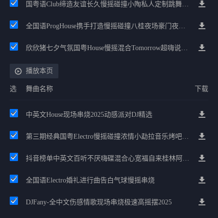
国粤语Club缔造友谊长久慢摇碰撞小陶私人定制跳舞大碟
全国语ProgHouse携手打造慢摇碰撞八桂夜场豪门夜宴气氛小串
欣欣猪七夕气氛国粤House慢摇混合Tomorrow超嗨说唱英文House气氛
播放本页
选
舞曲名称
下载
中英文House现场串烧2025动感派对DJ精选
第三期经典国粤Electro慢摇碰撞浓情小勐拉音乐烤吧Prog
抖音榜单中英文百听不厌嗨碟混合心宽福自来桂林阿铭祝福节奏
全国语Electro婚礼进行曲告白气球慢摇串烧
DJFany-全中文伤感情歌现场串烧极速高摇摆2025