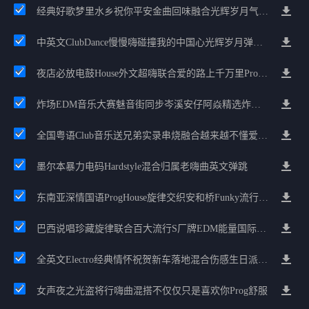
经典好歌梦里水乡祝你平安金曲回味融合光辉岁月气氛中文兄弟串烧
中英文ClubDance慢慢嗨碰撞我的中国心光辉岁月弹鼓车载
夜店必放电鼓House外文超嗨联合爱的路上千万里Prog包房漫步上头
炸场EDM音乐大赛魅音街同步岑溪安仔阿焱精选炸场歌路串烧
全国粤语Club音乐送兄弟实录串烧融合越来越不懂爱的哲学遗憾专辑
墨尔本暴力电码Hardstyle混合归属老嗨曲英文弹跳
东南亚深情国语ProgHouse旋律交织安和桥Funky流行情怀串烧
巴西说唱珍藏旋律联合百大流行S厂牌EDM能量国际电音串烧
全英文Electro经典情怀祝贺新车落地混合伤感生日派对中文Club串烧
女声夜之光盗将行嗨曲混搭不仅仅只是喜欢你Prog舒服