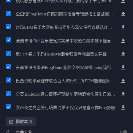
夜店必放电鼓House外文超嗨联合爱的路上千万里Prog包房漫步上头
全国语ProgHouse遗憾第四期慢摇专辑混搭太空战舰阿索阿西LakHouse车载
炸场EDM音乐大赛魅音街同步岑溪安仔阿焱精选炸场歌路串烧
全国粤语Club音乐送兄弟实录串烧融合越来越不懂爱的哲学遗憾专辑
墨尔本暴力电码Hardstyle混合归属老嗨曲英文弹跳
东南亚深情国语ProgHouse旋律交织安和桥Funky流行情怀串烧
巴西说唱珍藏旋律联合百大流行S厂牌EDM能量国际电音串烧
全英文Electro经典情怀祝贺新车落地混合伤感生日派对中文Club串烧
女声夜之光盗将行嗨曲混搭不仅仅只是喜欢你Prog舒服
播放本页
选
舞曲名称
下载