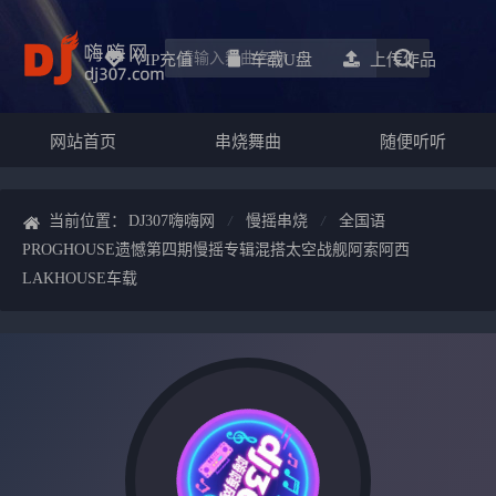
VIP充值
车载u盘
上传作品
网站首页
串烧舞曲
随便听听
当前位置：
DJ307嗨嗨网
慢摇串烧
全国语
PROGHOUSE遗憾第四期慢摇专辑混搭太空战舰阿索阿西
LAKHOUSE车载