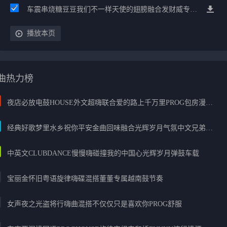
车震串烧糖豆豆我们不一样天使的翅膀融合发财威专属金边太空仓节奏
播放本页
曲热力榜
夜店必放电鼓HOUSE外文超嗨联合爱的路上千万里PROG包房漫步上头
经典好歌梦里水乡祝你平安金曲回味融合光辉岁月气氛中文兄弟串烧
中英文CLUBDANCE慢慢嗨碰撞我的中国心光辉岁月弹鼓车载
宝丽金怀旧粤语旋律嗨碟混搭董董专属越南鼓节奏
女声夜之光盗将行嗨曲混搭不仅仅只是喜欢你PROG舒服