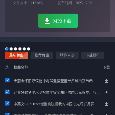
文件大小：
112 MB
发布时间：
2025-12-08
MP3下载
最新舞曲
推荐舞曲
猜你喜欢
下载排行
选
舞曲名称
下载
宝丽金怀旧粤语旋律嗨碟混搭董董专属越南鼓节奏
经典好歌梦里水乡祝你平安金曲回味融合光辉岁月气氛中文兄弟串烧
中英文ClubDance慢慢嗨碰撞我的中国心光辉岁月弹鼓车载