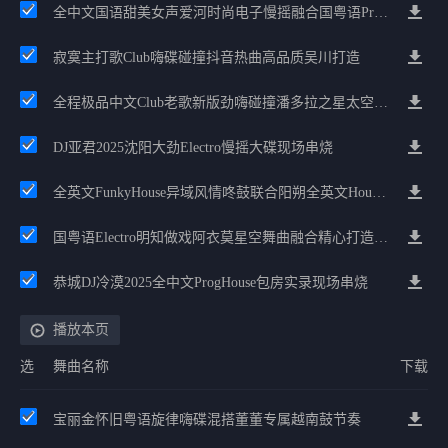
全中文国语甜美女声爱河时尚电子慢摇融合国粤语ProgHouse音乐习惯失眠
寂寞主打歌Club嗨碟碰撞抖音热曲高品质吴川打造
全程极品中文Club老歌新版劲嗨碰撞潘多拉之星太空飘缈中文House
DJ亚君2025沈阳大劲Electro慢摇大碟现场串烧
全英文FunkyHouse异域风情咚鼓联合阳朔全英文House高档次慢嗨
国粤语Electro明知做戏阿衣莫星空舞曲融合精心打造不外传全修改私货中文嗨串
恭城DJ冷漠2025全中文ProgHouse包房实录现场串烧
播放本页
选
舞曲名称
下载
宝丽金怀旧粤语旋律嗨碟混搭董董专属越南鼓节奏