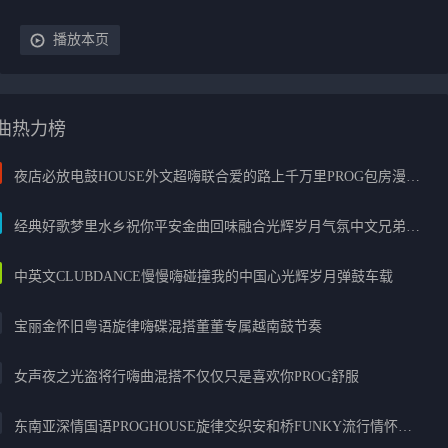
播放本页
曲热力榜
夜店必放电鼓HOUSE外文超嗨联合爱的路上千万里PROG包房漫步上头
经典好歌梦里水乡祝你平安金曲回味融合光辉岁月气氛中文兄弟串烧
中英文CLUBDANCE慢慢嗨碰撞我的中国心光辉岁月弹鼓车载
宝丽金怀旧粤语旋律嗨碟混搭董董专属越南鼓节奏
女声夜之光盗将行嗨曲混搭不仅仅只是喜欢你PROG舒服
东南亚深情国语PROGHOUSE旋律交织安和桥FUNKY流行情怀串烧