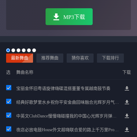
MP3下载
最新舞曲
推荐舞曲
猜你喜欢
下载排行
选
舞曲名称
下载
宝丽金怀旧粤语旋律嗨碟混搭董董专属越南鼓节奏
经典好歌梦里水乡祝你平安金曲回味融合光辉岁月气氛中文兄弟串烧
中英文ClubDance慢慢嗨碰撞我的中国心光辉岁月弹鼓车载
夜店必放电鼓House外文超嗨联合爱的路上千万里Prog包房漫步上头