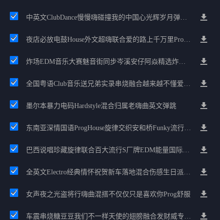
中英文ClubDance慢慢嗨碰撞我的中国心光辉岁月弹鼓车载
夜店必放电鼓House外文超嗨联合爱的路上千万里Prog包房漫步上头
炸场EDM音乐大赛魅音街同步岑溪安仔阿焱精选炸场歌路串烧
全国粤语Club音乐送兄弟实录串烧融合越来越不懂爱的哲学遗憾专辑
墨尔本暴力电码Hardstyle混合归属老嗨曲英文弹跳
东南亚深情国语ProgHouse旋律交织安和桥Funky流行情怀串烧
巴西说唱珍藏旋律联合百大流行S厂牌EDM能量国际电音串烧
全英文Electro经典情怀祝贺新车落地混合伤感生日派对中文Club串烧
女声夜之光盗将行嗨曲混搭不仅仅只是喜欢你Prog舒服
车震串烧糖豆豆我们不一样天使的翅膀融合发财威专属金边太空仓节奏