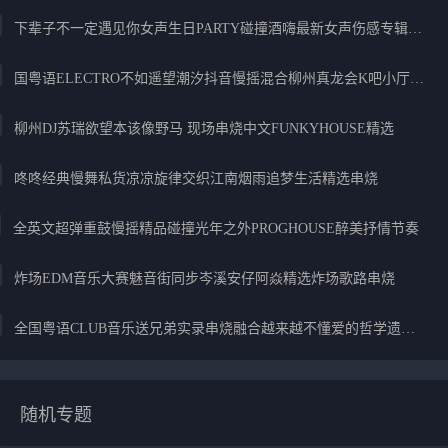
下辈子不一定遇见你女声生日PARTY碰撞酒嗨最新女声伤感专辑实录
国粤语ELECTRO不如遥望潮汐抖音慢摇混合柳州真龙会K吧小厅小康混音
柳州DJ苏瑞欲望本该像野马 现场串烧中文FUNKYHOUSE精选
咚咚经典慢舞私货凉凉旋律交织江南烟雨追梦生活精选串烧
全英文超弹重鼓慢摇精品碰撞光年之外PROGHOUSE醉美抒情节奏
炸场EDM音乐大赛魅音街同步岑溪安仔阿焱精选炸场歌路串烧
全国粤语CLUB音乐送兄弟实录串烧融合越来越不懂爱的哲学遗憾专辑
随机专题