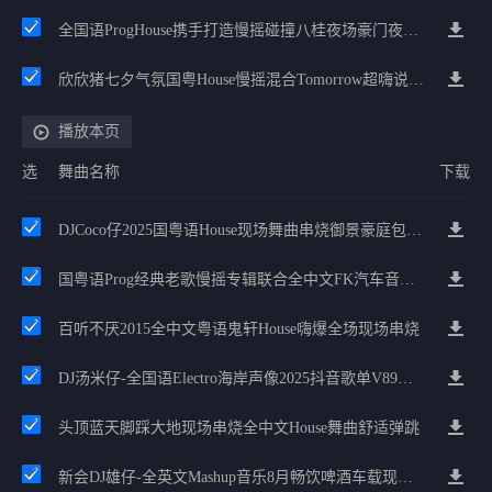
全国语ProgHouse携手打造慢摇碰撞八桂夜场豪门夜宴气氛小串
欣欣猪七夕气氛国粤House慢摇混合Tomorrow超嗨说唱英文House气氛
播放本页
选
舞曲名称
下载
DJCoco仔2025国粤语House现场舞曲串烧御景豪庭包房必备
国粤语Prog经典老歌慢摇专辑联合全中文FK汽车音响改装柳州车音坊
百听不厌2015全中文粤语鬼轩House嗨爆全场现场串烧
DJ汤米仔-全国语Electro海岸声像2025抖音歌单V89现场串烧
头顶蓝天脚踩大地现场串烧全中文House舞曲舒适弹跳
新会DJ雄仔-全英文Mashup音乐8月畅饮啤酒车载现场舞曲串烧