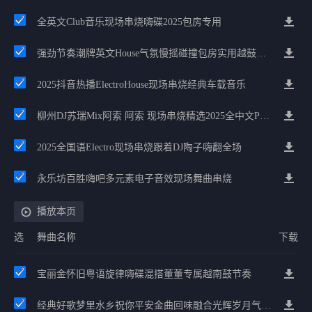
全英文Club音乐现场串烧嗨碟2025包房专用
强劲节奏潮牌英文House气氛慢摇碰撞包房实用越鼓迷幻河池2025大碟
2025抖音热播ElectroHouse现场串烧经典车载音乐
柳州DJ苏瑞Mix阿索 阿索 现场串烧精选2025全中文ProgHouse音乐
2025全国语Electro现场串烧跟着DJ陶子嗨翻全场
永乐坊百胜嗨吧多元素电子音效现场舞曲串烧
播放本页
选
舞曲名称
下载
宝丽金怀旧粤语旋律嗨碟混搭董董专属越南鼓节奏
经典好歌梦里水乡祝你平安金曲回味融合光辉岁月气氛中文兄弟串烧