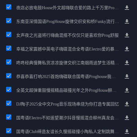
夜店必放电鼓House外文超嗨联合爱的路上千万里Prog包房漫步上头
东南亚深情国语ProgHouse旋律交织安和桥Funky流行情怀串烧
女声夜之光盗将行嗨曲混搭不仅仅只是喜欢你Prog舒服
幸福之家震撼中英电子嗨碟混合全粤语Electro爱的暴风雨广州雄雄精选
咚咚经典慢舞私货凉凉旋律交织江南烟雨追梦生活精选串烧
恭喜恭喜打响2025首炮嗨碟联合国粤语Proghouse我要怎么说我不爱你
全英文超弹重鼓慢摇精品碰撞光年之外ProgHouse醉美抒情节奏
DJ陶子2025全中文Prog音乐现场串烧为你打造专属回忆
国粤语Electro不如遥望潮汐抖音慢摇混合柳州真龙会K吧小厅小康混音
国粤语Club缔造友谊长久慢摇碰撞小陶私人定制跳舞大碟