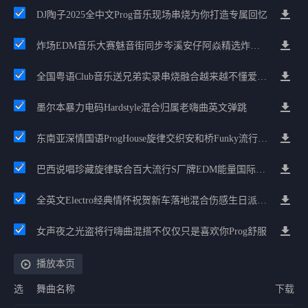
DJ陶子2025全中文Prog音乐现场串烧为你打造专属回忆
炸场EDM音乐大赛魅音街同步岑溪安仔阿焱精选炸场歌路串烧
全国粤语Club音乐送兄弟实录串烧融合越来越不懂爱的哲学遗憾专辑
墨尔本暴力电码Hardstyle混合归属老嗨曲英文弹跳
东南亚深情国语ProgHouse旋律交织安和桥Funky流行情怀串烧
巴西说唱珍藏旋律联合百大流行S厂牌EDM能量国际电音串烧
全英文Electro经典情怀祝贺新车落地混合伤感生日派对中文Club串烧
女声夜之光盗将行嗨曲混搭不仅仅只是喜欢你Prog舒服
播放本页
选
舞曲名称
下载