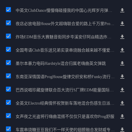
中英文ClubDance慢慢嗨碰撞我的中国心光辉岁月弹鼓车载
夜店必放电鼓House外文超嗨联合爱的路上千万里Prog包房漫步上头
炸场EDM音乐大赛魅音街同步岑溪安仔阿焱精选炸场歌路串烧
全国粤语Club音乐送兄弟实录串烧融合越来越不懂爱的哲学遗憾专辑
墨尔本暴力电码Hardstyle混合归属老嗨曲英文弹跳
东南亚深情国语ProgHouse旋律交织安和桥Funky流行情怀串烧
巴西说唱珍藏旋律联合百大流行S厂牌EDM能量国际电音串烧
全英文Electro经典情怀祝贺新车落地混合伤感生日派对中文Club串烧
女声夜之光盗将行嗨曲混搭不仅仅只是喜欢你Prog舒服
车震串烧糖豆豆我们不一样天使的翅膀融合发财威专属金边太空仓节奏