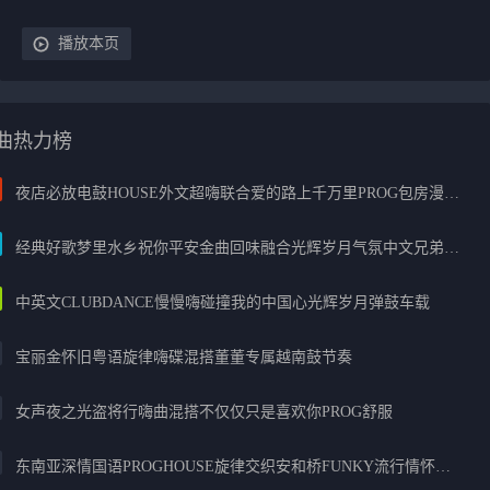
播放本页
曲热力榜
夜店必放电鼓HOUSE外文超嗨联合爱的路上千万里PROG包房漫步上头
经典好歌梦里水乡祝你平安金曲回味融合光辉岁月气氛中文兄弟串烧
中英文CLUBDANCE慢慢嗨碰撞我的中国心光辉岁月弹鼓车载
宝丽金怀旧粤语旋律嗨碟混搭董董专属越南鼓节奏
女声夜之光盗将行嗨曲混搭不仅仅只是喜欢你PROG舒服
东南亚深情国语PROGHOUSE旋律交织安和桥FUNKY流行情怀串烧