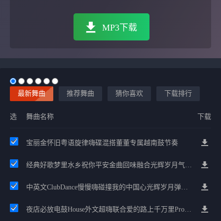
MP3下载
最新舞曲
推荐舞曲
猜你喜欢
下载排行
选
舞曲名称
下载
宝丽金怀旧粤语旋律嗨碟混搭董董专属越南鼓节奏
经典好歌梦里水乡祝你平安金曲回味融合光辉岁月气氛中文兄弟串烧
中英文ClubDance慢慢嗨碰撞我的中国心光辉岁月弹鼓车载
夜店必放电鼓House外文超嗨联合爱的路上千万里Prog包房漫步上头