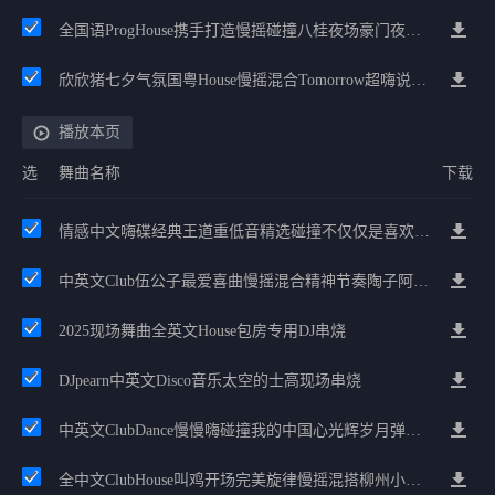
全国语ProgHouse携手打造慢摇碰撞八桂夜场豪门夜宴气氛小串
欣欣猪七夕气氛国粤House慢摇混合Tomorrow超嗨说唱英文House气氛
播放本页
选
舞曲名称
下载
情感中文嗨碟经典王道重低音精选碰撞不仅仅是喜欢Prog串烧
中英文Club伍公子最爱喜曲慢摇混合精神节奏陶子阿吉对决串烧
2025现场舞曲全英文House包房专用DJ串烧
DJpearn中英文Disco音乐太空的士高现场串烧
中英文ClubDance慢慢嗨碰撞我的中国心光辉岁月弹鼓车载
全中文ClubHouse叫鸡开场完美旋律慢摇混搭柳州小Dmusic琪琪专属温馨曲目