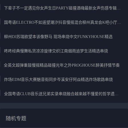
下辈子不一定遇见你女声生日PARTY碰撞酒嗨最新女声伤感专辑实录
国粤语ELECTRO不如遥望潮汐抖音慢摇混合柳州真龙会K吧小厅小康混音
柳州DJ苏瑞欲望本该像野马 现场串烧中文FUNKYHOUSE精选
咚咚经典慢舞私货凉凉旋律交织江南烟雨追梦生活精选串烧
全英文超弹重鼓慢摇精品碰撞光年之外PROGHOUSE醉美抒情节奏
炸场EDM音乐大赛魅音街同步岑溪安仔阿焱精选炸场歌路串烧
全国粤语CLUB音乐送兄弟实录串烧融合越来越不懂爱的哲学遗憾专辑
随机专题