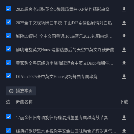
2025超爽老越鼓英文Q弹现场舞曲-XP制作精彩串烧
2025全中文现场舞曲串烧-中山DJ2索情侣剧情对白热播No1串烧
城隍DJ瘦彬_全中文国粤语House音乐2025包厢串烧好歌精选
醉嗨电旋英文House混搭热恋后的天空中英文咚鼓舞曲
黄家驹全粤语经典串烧嗨碟混合中英文Disco嗨翻午夜经典暴风慢摇
DJAlex2025全中英文House现场舞曲专属串烧
播放本页
选
舞曲名称
下载
宝丽金怀旧粤语旋律嗨碟混搭董董专属越南鼓节奏
经典好歌梦里水乡祝你平安金曲回味融合光辉岁月气氛中文兄弟串烧