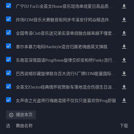
广宁DJ FarZi全英文House音乐现场串烧夏日高品质派对
炸场EDM音乐大赛魅音街同步岑溪安仔阿焱精选炸场歌路串烧
全国粤语Club音乐送兄弟实录串烧融合越来越不懂爱的哲学遗憾专辑
墨尔本暴力电码Hardstyle混合归属老嗨曲英文弹跳
东南亚深情国语ProgHouse旋律交织安和桥Funky流行情怀串烧
巴西说唱珍藏旋律联合百大流行S厂牌EDM能量国际电音串烧
全英文Electro经典情怀祝贺新车落地混合伤感生日派对中文Club串烧
女声夜之光盗将行嗨曲混搭不仅仅只是喜欢你Prog舒服
播放本页
选
舞曲名称
下载