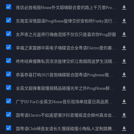
夜店必放电鼓House外文超嗨联合爱的路上千万里Prog包房漫步上头
东南亚深情国语ProgHouse旋律交织安和桥Funky流行情怀串烧
女声夜之光盗将行嗨曲混搭不仅仅只是喜欢你Prog舒服
幸福之家震撼中英电子嗨碟混合全粤语Electro爱的暴风雨广州雄雄精选
咚咚经典慢舞私货凉凉旋律交织江南烟雨追梦生活精选串烧
恭喜恭喜打响2025首炮嗨碟联合国粤语Proghouse我要怎么说我不爱你
全英文超弹重鼓慢摇精品碰撞光年之外ProgHouse醉美抒情节奏
广宁DJ FarZi全英文House音乐现场串烧夏日高品质派对
国粤语Electro不如遥望潮汐抖音慢摇混合柳州真龙会K吧小厅小康混音
国粤语Club缔造友谊长久慢摇碰撞小陶私人定制跳舞大碟