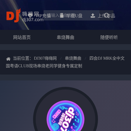
VIP充值
车载u盘
上传作品
网站首页
串烧舞曲
随便听听
当前位置：
DJ307嗨嗨网
串烧舞曲
四会DJ MRK全中文
国粤语CLUB现场串烧老同学健身专属定制