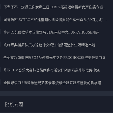
下辈子不一定遇见你女声生日PARTY碰撞酒嗨最新女声伤感专辑实录
国粤语ELECTRO不如遥望潮汐抖音慢摇混合柳州真龙会K吧小厅小康混音
柳州DJ苏瑞欲望本该像野马 现场串烧中文FUNKYHOUSE精选
咚咚经典慢舞私货凉凉旋律交织江南烟雨追梦生活精选串烧
全英文超弹重鼓慢摇精品碰撞光年之外PROGHOUSE醉美抒情节奏
炸场EDM音乐大赛魅音街同步岑溪安仔阿焱精选炸场歌路串烧
全国粤语CLUB音乐送兄弟实录串烧融合越来越不懂爱的哲学遗憾专辑
随机专题