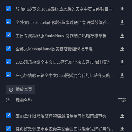
醉嗨电旋英文House混搭热恋后的天空中英文咚鼓舞曲
全外文LakHouse玛田弹鼓超弹跳联合粤语弹鼓体验经典Prog慢摇车载
生日专属超舒服FunkyHouse制作结合咕噜柠檬茶档抖音串烧
全英文MashupHouse欧美夜店慢摇现场串烧
2025现场串烧全中文Club音乐红尘来去经典嗨碟精选
庄心妍情歌专辑全中文Club慢摇混合我的比萨冬天的秘密中英文串烧
播放本页
选
舞曲名称
下载
宝丽金怀旧粤语旋律嗨碟混搭董董专属越南鼓节奏
经典好歌梦里水乡祝你平安金曲回味融合光辉岁月气氛中文兄弟串烧