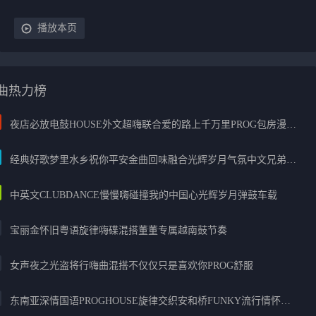
播放本页
曲热力榜
夜店必放电鼓HOUSE外文超嗨联合爱的路上千万里PROG包房漫步上头
经典好歌梦里水乡祝你平安金曲回味融合光辉岁月气氛中文兄弟串烧
中英文CLUBDANCE慢慢嗨碰撞我的中国心光辉岁月弹鼓车载
宝丽金怀旧粤语旋律嗨碟混搭董董专属越南鼓节奏
女声夜之光盗将行嗨曲混搭不仅仅只是喜欢你PROG舒服
东南亚深情国语PROGHOUSE旋律交织安和桥FUNKY流行情怀串烧