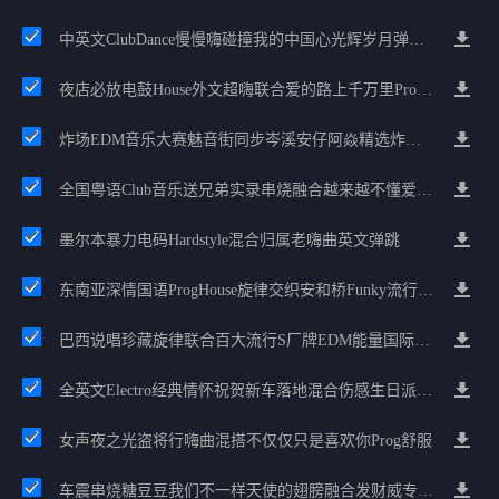
中英文ClubDance慢慢嗨碰撞我的中国心光辉岁月弹鼓车载
夜店必放电鼓House外文超嗨联合爱的路上千万里Prog包房漫步上头
炸场EDM音乐大赛魅音街同步岑溪安仔阿焱精选炸场歌路串烧
全国粤语Club音乐送兄弟实录串烧融合越来越不懂爱的哲学遗憾专辑
墨尔本暴力电码Hardstyle混合归属老嗨曲英文弹跳
东南亚深情国语ProgHouse旋律交织安和桥Funky流行情怀串烧
巴西说唱珍藏旋律联合百大流行S厂牌EDM能量国际电音串烧
全英文Electro经典情怀祝贺新车落地混合伤感生日派对中文Club串烧
女声夜之光盗将行嗨曲混搭不仅仅只是喜欢你Prog舒服
车震串烧糖豆豆我们不一样天使的翅膀融合发财威专属金边太空仓节奏