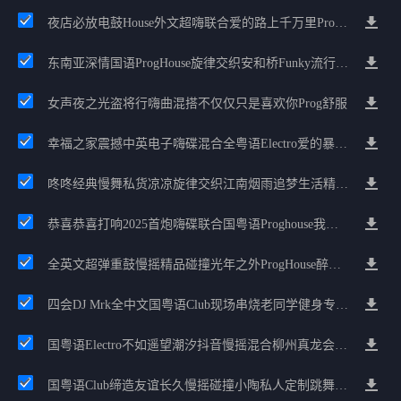
夜店必放电鼓House外文超嗨联合爱的路上千万里Prog包房漫步上头
东南亚深情国语ProgHouse旋律交织安和桥Funky流行情怀串烧
女声夜之光盗将行嗨曲混搭不仅仅只是喜欢你Prog舒服
幸福之家震撼中英电子嗨碟混合全粤语Electro爱的暴风雨广州雄雄精选
咚咚经典慢舞私货凉凉旋律交织江南烟雨追梦生活精选串烧
恭喜恭喜打响2025首炮嗨碟联合国粤语Proghouse我要怎么说我不爱你
全英文超弹重鼓慢摇精品碰撞光年之外ProgHouse醉美抒情节奏
四会DJ Mrk全中文国粤语Club现场串烧老同学健身专属定制
国粤语Electro不如遥望潮汐抖音慢摇混合柳州真龙会K吧小厅小康混音
国粤语Club缔造友谊长久慢摇碰撞小陶私人定制跳舞大碟