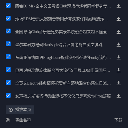
四会DJ Mrk全中文国粤语Club现场串烧老同学健身专属定制
炸场EDM音乐大赛魅音街同步岑溪安仔阿焱精选炸场歌路串烧
全国粤语Club音乐送兄弟实录串烧融合越来越不懂爱的哲学遗憾专辑
墨尔本暴力电码Hardstyle混合归属老嗨曲英文弹跳
东南亚深情国语ProgHouse旋律交织安和桥Funky流行情怀串烧
巴西说唱珍藏旋律联合百大流行S厂牌EDM能量国际电音串烧
全英文Electro经典情怀祝贺新车落地混合伤感生日派对中文Club串烧
女声夜之光盗将行嗨曲混搭不仅仅只是喜欢你Prog舒服
播放本页
选
舞曲名称
下载