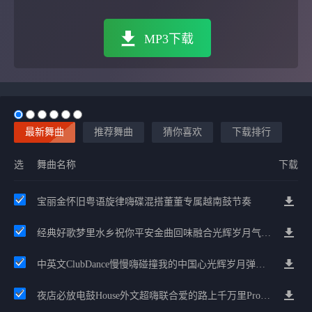
MP3下载
最新舞曲
推荐舞曲
猜你喜欢
下载排行
选
舞曲名称
下载
宝丽金怀旧粤语旋律嗨碟混搭董董专属越南鼓节奏
经典好歌梦里水乡祝你平安金曲回味融合光辉岁月气氛中文兄弟串烧
中英文ClubDance慢慢嗨碰撞我的中国心光辉岁月弹鼓车载
夜店必放电鼓House外文超嗨联合爱的路上千万里Prog包房漫步上头