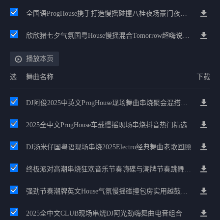
全国语ProgHouse携手打造慢摇碰撞八桂夜场豪门夜宴气氛小串
欣欣猪七夕气氛国粤House慢摇混合Tomorrow超嗨说唱英文House气氛
播放本页
选
舞曲名称
下载
DJ阿俊2025中英文ProgHouse现场舞曲串烧聚会混搭高能嗨碟
2025全中文ProgHouse车载慢摇现场串烧抖音热门精选
DJ汤米仔国粤语现场串烧2025Electro经典舞曲老歌回顾
终极派对高潮串烧狂欢音乐节奏嗨碟与潮牌节奏跳舞专用串烧
强劲节奏潮牌英文House气氛慢摇碰撞包房实用越鼓迷幻河池2025大碟
2025全中文CLUB现场串烧DJ阿光劲嗨舞曲电音组合