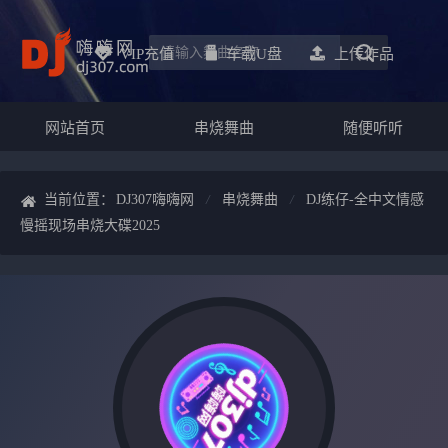
VIP充值
车载u盘
上传作品
网站首页
串烧舞曲
随便听听
当前位置：
DJ307嗨嗨网
串烧舞曲
DJ练仔-全中文情感
慢摇现场串烧大碟2025