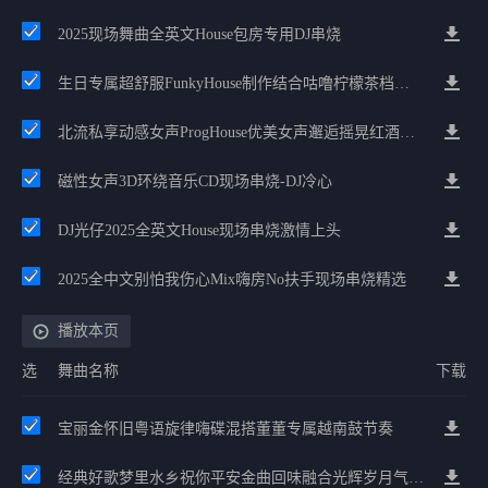
2025现场舞曲全英文House包房专用DJ串烧
生日专属超舒服FunkyHouse制作结合咕噜柠檬茶档抖音串烧
北流私享动感女声ProgHouse优美女声邂逅摇晃红酒杯夜晚慢摇
磁性女声3D环绕音乐CD现场串烧-DJ冷心
DJ光仔2025全英文House现场串烧激情上头
2025全中文别怕我伤心Mix嗨房No扶手现场串烧精选
播放本页
选
舞曲名称
下载
宝丽金怀旧粤语旋律嗨碟混搭董董专属越南鼓节奏
经典好歌梦里水乡祝你平安金曲回味融合光辉岁月气氛中文兄弟串烧