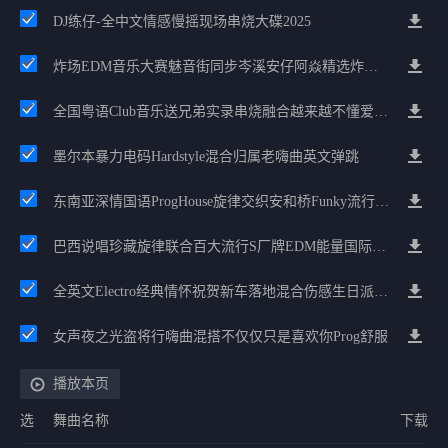
DJ练仔-全中文情感慢摇现场串烧大碟2025
炸场EDM音乐大赛魅音街同步岑溪安仔阿焱精选炸场歌路串烧
全国粤语Club音乐送兄弟实录串烧融合越来越不懂爱的哲学遗憾专辑
墨尔本暴力电码Hardstyle混合归属老嗨曲英文弹跳
东南亚深情国语ProgHouse旋律交织安和桥Funky流行情怀串烧
巴西说唱珍藏旋律联合百大流行S厂牌EDM能量国际电音串烧
全英文Electro经典情怀祝贺新车落地混合伤感生日派对中文Club串烧
女声夜之光盗将行嗨曲混搭不仅仅只是喜欢你Prog舒服
播放本页
选
舞曲名称
下载