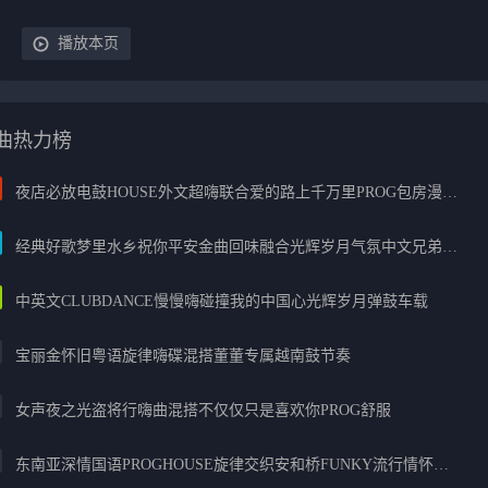
播放本页
曲热力榜
夜店必放电鼓HOUSE外文超嗨联合爱的路上千万里PROG包房漫步上头
经典好歌梦里水乡祝你平安金曲回味融合光辉岁月气氛中文兄弟串烧
中英文CLUBDANCE慢慢嗨碰撞我的中国心光辉岁月弹鼓车载
宝丽金怀旧粤语旋律嗨碟混搭董董专属越南鼓节奏
女声夜之光盗将行嗨曲混搭不仅仅只是喜欢你PROG舒服
东南亚深情国语PROGHOUSE旋律交织安和桥FUNKY流行情怀串烧