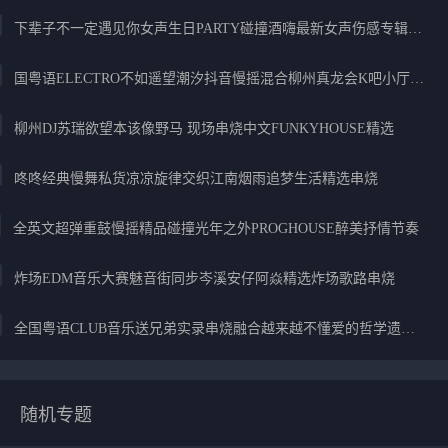
下辈子不一定遇见你女声生日PARTY碰撞酒嗨最新女声伤感专辑实录
国粤语ELECTRO不如遥望潮汐抖音慢摇混合柳州真龙会K吧小厅小康混音
柳州DJ苏瑞欲望本该像野马 现场串烧中文FUNKYHOUSE精选
咚咚经典慢舞私货凉凉旋律交织江南烟雨追梦生活精选串烧
全英文超弹重鼓慢摇精品碰撞光年之外PROGHOUSE醉美抒情节奏
炸场EDM音乐大赛魅音街同步岑溪安仔阿焱精选炸场歌路串烧
全国粤语CLUB音乐送兄弟实录串烧融合越来越不懂爱的哲学遗憾专辑
随机专题