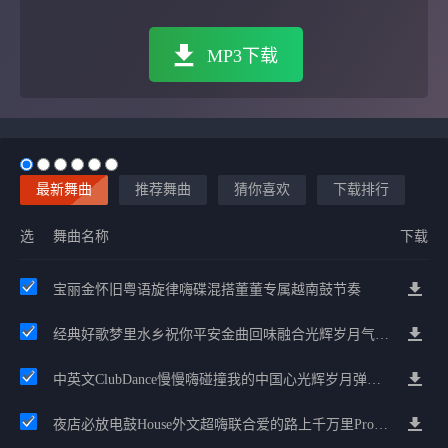
MP3下载
最新舞曲
推荐舞曲
猜你喜欢
下载排行
选
舞曲名称
下载
宝丽金怀旧粤语旋律嗨碟混搭董董专属越南鼓节奏
经典好歌梦里水乡祝你平安金曲回味融合光辉岁月气氛中文兄弟串烧
中英文ClubDance慢慢嗨碰撞我的中国心光辉岁月弹鼓车载
夜店必放电鼓House外文超嗨联合爱的路上千万里Prog包房漫步上头