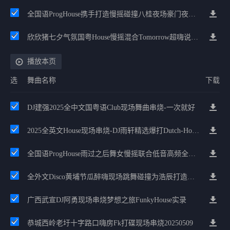
全国语ProgHouse携手打造慢摇碰撞八桂夜场豪门夜宴气氛小串
欣欣猪七夕气氛国粤House慢摇混合Tomorrow超嗨说唱英文House气氛
播放本页
选
舞曲名称
下载
DJ建强2025全中文国粤语Club现场舞曲串烧-一次就好
2025全英文House现场串烧-DJ雨轩精选爆打Dutch-House劲电舞曲
全国语ProgHouse雨过之后舞女慢摇联合低音高频全英文DeepHouse电音汇集
全外文Disco黄埔节瓜醉嗨现场跳舞碰撞为浩辰打造故事与她陶子精品
广西武宣DJ阿勇现场串烧梦想之旅FunkyHouse实录
恭城西岭老圩十字路口嗨房fk打碟现场串烧20250509