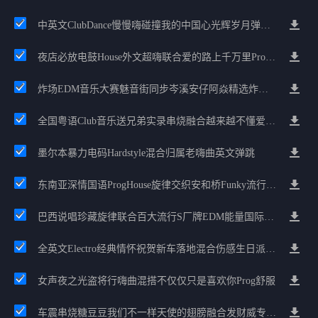
中英文ClubDance慢慢嗨碰撞我的中国心光辉岁月弹鼓车载
夜店必放电鼓House外文超嗨联合爱的路上千万里Prog包房漫步上头
炸场EDM音乐大赛魅音街同步岑溪安仔阿焱精选炸场歌路串烧
全国粤语Club音乐送兄弟实录串烧融合越来越不懂爱的哲学遗憾专辑
墨尔本暴力电码Hardstyle混合归属老嗨曲英文弹跳
东南亚深情国语ProgHouse旋律交织安和桥Funky流行情怀串烧
巴西说唱珍藏旋律联合百大流行S厂牌EDM能量国际电音串烧
全英文Electro经典情怀祝贺新车落地混合伤感生日派对中文Club串烧
女声夜之光盗将行嗨曲混搭不仅仅只是喜欢你Prog舒服
车震串烧糖豆豆我们不一样天使的翅膀融合发财威专属金边太空仓节奏