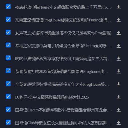
夜店必放电鼓House外文超嗨联合爱的路上千万里Prog包房漫步上头
东南亚深情国语ProgHouse旋律交织安和桥Funky流行情怀串烧
女声夜之光盗将行嗨曲混搭不仅仅只是喜欢你Prog舒服
幸福之家震撼中英电子嗨碟混合全粤语Electro爱的暴风雨广州雄雄精选
咚咚经典慢舞私货凉凉旋律交织江南烟雨追梦生活精选串烧
恭喜恭喜打响2025首炮嗨碟联合国粤语Proghouse我要怎么说我不爱你
全英文超弹重鼓慢摇精品碰撞光年之外ProgHouse醉美抒情节奏
DJ练仔-全中文情感慢摇现场串烧大碟2025
国粤语Electro不如遥望潮汐抖音慢摇混合柳州真龙会K吧小厅小康混音
国粤语Club缔造友谊长久慢摇碰撞小陶私人定制跳舞大碟