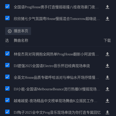
全国语ProgHouse携手打造慢摇碰撞八桂夜场豪门夜宴气氛小串
欣欣猪七夕气氛国粤House慢摇混合Tomorrow超嗨说唱英文House气氛
播放本页
选
舞曲名称
下载
林俊杰背对背拥抱全网热单ProgHouse翻新小阿波情感理由串烧
DJ建强2025全国语Electro音乐怀旧经典现场串烧
全英文House品质专碟呼哈派对与神仙水开场抒情慢嗨串烧
DJ小能-全国语MelbourneBounce流行热播DJ慢摇现场舞曲串烧
越难越爱-夜场精品中文榜单现场舞曲K立摇民工作室串烧
DJ陶子2025全中文Prog音乐现场串烧为你打造专属回忆