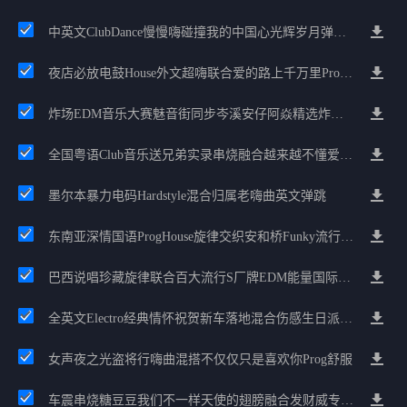
中英文ClubDance慢慢嗨碰撞我的中国心光辉岁月弹鼓车载
夜店必放电鼓House外文超嗨联合爱的路上千万里Prog包房漫步上头
炸场EDM音乐大赛魅音街同步岑溪安仔阿焱精选炸场歌路串烧
全国粤语Club音乐送兄弟实录串烧融合越来越不懂爱的哲学遗憾专辑
墨尔本暴力电码Hardstyle混合归属老嗨曲英文弹跳
东南亚深情国语ProgHouse旋律交织安和桥Funky流行情怀串烧
巴西说唱珍藏旋律联合百大流行S厂牌EDM能量国际电音串烧
全英文Electro经典情怀祝贺新车落地混合伤感生日派对中文Club串烧
女声夜之光盗将行嗨曲混搭不仅仅只是喜欢你Prog舒服
车震串烧糖豆豆我们不一样天使的翅膀融合发财威专属金边太空仓节奏