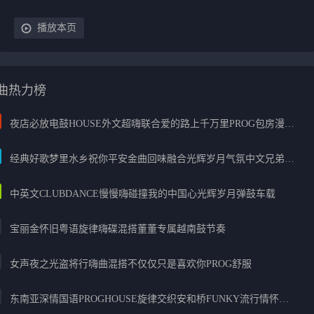
播放本页
曲热力榜
夜店必放电鼓HOUSE外文超嗨联合爱的路上千万里PROG包房漫步上头
经典好歌梦里水乡祝你平安金曲回味融合光辉岁月气氛中文兄弟串烧
中英文CLUBDANCE慢慢嗨碰撞我的中国心光辉岁月弹鼓车载
宝丽金怀旧粤语旋律嗨碟混搭董董专属越南鼓节奏
女声夜之光盗将行嗨曲混搭不仅仅只是喜欢你PROG舒服
东南亚深情国语PROGHOUSE旋律交织安和桥FUNKY流行情怀串烧