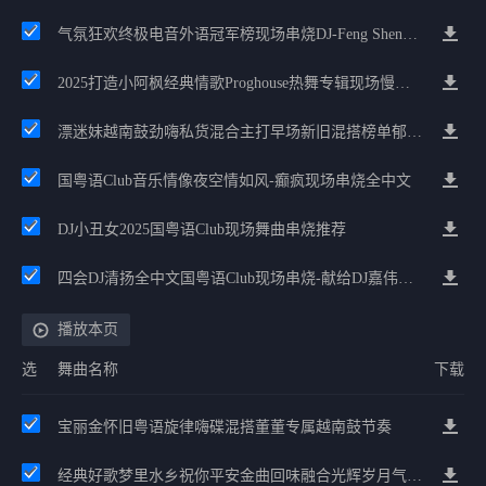
气氛狂欢终极电音外语冠军榜现场串烧DJ-Feng Sheng权仔2025
2025打造小阿枫经典情歌Proghouse热舞专辑现场慢摇串烧
漂迷妹越南鼓劲嗨私货混合主打早场新旧混搭榜单郁南英文House
国粤语Club音乐情像夜空情如风-癫疯现场串烧全中文
DJ小丑女2025国粤语Club现场舞曲串烧推荐
四会DJ清扬全中文国粤语Club现场串烧-献给DJ嘉伟生日
播放本页
选
舞曲名称
下载
宝丽金怀旧粤语旋律嗨碟混搭董董专属越南鼓节奏
经典好歌梦里水乡祝你平安金曲回味融合光辉岁月气氛中文兄弟串烧