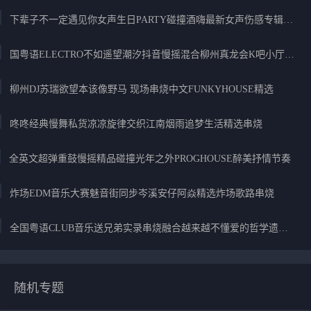
下辈子不一定遇见你女声生日PARTY碰撞酒嗨最新女声伤感专辑实录
国粤语ELECTRO不如遥望潮汐抖音慢摇混合柳州真龙会K吧小厅小康混音
柳州DJ苏瑞欲望本该像野马 现场串烧中文FUNKYHOUSE精选
咚咚经典慢舞私货凉凉旋律交织江南烟雨追梦生活精选串烧
全英文超弹重鼓慢摇精品碰撞光年之外PROGHOUSE醉美抒情节奏
炸场EDM音乐大赛魅音街同步岑溪安仔阿焱精选炸场歌路串烧
全国粤语CLUB音乐送兄弟实录串烧融合越来越不懂爱的哲学遗憾专辑
随机专题