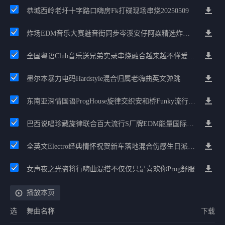
恭城西岭老圩十字路口嗨房fk打碟现场串烧20250509
炸场EDM音乐大赛魅音街同步岑溪安仔阿焱精选炸场歌路串烧
全国粤语Club音乐送兄弟实录串烧融合越来越不懂爱的哲学遗憾专辑
墨尔本暴力电码Hardstyle混合归属老嗨曲英文弹跳
东南亚深情国语ProgHouse旋律交织安和桥Funky流行情怀串烧
巴西说唱珍藏旋律联合百大流行S厂牌EDM能量国际电音串烧
全英文Electro经典情怀祝贺新车落地混合伤感生日派对中文Club串烧
女声夜之光盗将行嗨曲混搭不仅仅只是喜欢你Prog舒服
播放本页
选
舞曲名称
下载