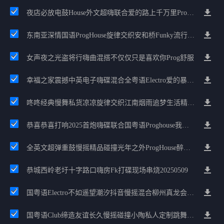
夜店必放电鼓House外文超嗨联合爱的路上千万里Prog包房漫步上头
东南亚深情国语ProgHouse旋律交织安和桥Funky流行情怀串烧
女声夜之光盗将行嗨曲混搭不仅仅只是喜欢你Prog舒服
幸福之家震撼中英电子嗨碟混合全粤语Electro爱的暴风雨广州雄雄精选
咚咚经典慢舞私货凉凉旋律交织江南烟雨追梦生活精选串烧
恭喜恭喜打响2025首炮嗨碟联合国粤语Proghouse我要怎么说我不爱你
全英文超弹重鼓慢摇精品碰撞光年之外ProgHouse醉美抒情节奏
恭城西岭老圩十字路口嗨房fk打碟现场串烧20250509
国粤语Electro不如遥望潮汐抖音慢摇混合柳州真龙会K吧小厅小康混音
国粤语Club缔造友谊长久慢摇碰撞小陶私人定制跳舞大碟