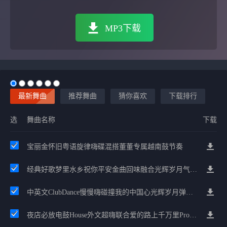
MP3下载
最新舞曲
推荐舞曲
猜你喜欢
下载排行
选
舞曲名称
下载
宝丽金怀旧粤语旋律嗨碟混搭董董专属越南鼓节奏
经典好歌梦里水乡祝你平安金曲回味融合光辉岁月气氛中文兄弟串烧
中英文ClubDance慢慢嗨碰撞我的中国心光辉岁月弹鼓车载
夜店必放电鼓House外文超嗨联合爱的路上千万里Prog包房漫步上头