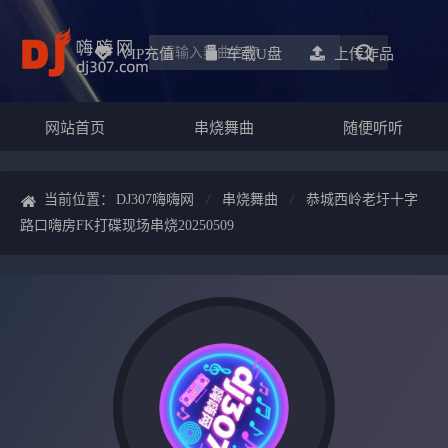
VIP充值
车载u盘
上传作品
网站首页
串烧舞曲
随便听听
当前位置：
DJ307嗨嗨网
串烧舞曲
恭城西岭老圩十字
路口嗨房FK打碟现场串烧20250509