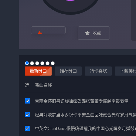
收藏
最新舞曲
推荐舞曲
猜你喜欢
下载排
选
舞曲名称
宝丽金怀旧粤语旋律嗨碟混搭董董专属越南鼓节奏
经典好歌梦里水乡祝你平安金曲回味融合光辉岁月气
中英文ClubDance慢慢嗨碰撞我的中国心光辉岁月弹鼓