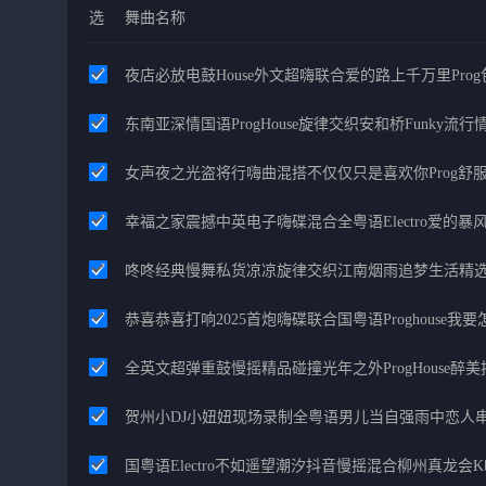
选
舞曲名称
夜店必放电鼓House外文超嗨联合爱的路上千万里Pro
东南亚深情国语ProgHouse旋律交织安和桥Funky流
女声夜之光盗将行嗨曲混搭不仅仅只是喜欢你Prog舒
幸福之家震撼中英电子嗨碟混合全粤语Electro爱的
咚咚经典慢舞私货凉凉旋律交织江南烟雨追梦生活精
恭喜恭喜打响2025首炮嗨碟联合国粤语Proghouse我
全英文超弹重鼓慢摇精品碰撞光年之外ProgHouse醉
贺州小DJ小妞妞现场录制全粤语男儿当自强雨中恋人
国粤语Electro不如遥望潮汐抖音慢摇混合柳州真龙会