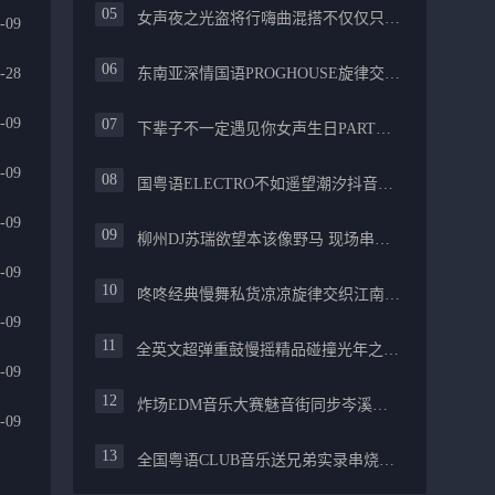
女声夜之光盗将行嗨曲混搭不仅仅只是喜欢你PROG舒服
-09
-28
东南亚深情国语PROGHOUSE旋律交织安和桥FUNKY流行情怀串烧
-09
下辈子不一定遇见你女声生日PARTY碰撞酒嗨最新女声伤感专辑实录
-09
国粤语ELECTRO不如遥望潮汐抖音慢摇混合柳州真龙会K吧小厅小康混音
-09
柳州DJ苏瑞欲望本该像野马 现场串烧中文FUNKYHOUSE精选
-09
咚咚经典慢舞私货凉凉旋律交织江南烟雨追梦生活精选串烧
-09
全英文超弹重鼓慢摇精品碰撞光年之外PROGHOUSE醉美抒情节奏
-09
炸场EDM音乐大赛魅音街同步岑溪安仔阿焱精选炸场歌路串烧
-09
全国粤语CLUB音乐送兄弟实录串烧融合越来越不懂爱的哲学遗憾专辑