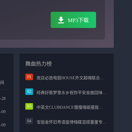
MP3下载
舞曲热力榜
夜店必放电鼓HOUSE外文超嗨联合爱的路上千万里PROG包房漫步上头
时间
经典好歌梦里水乡祝你平安金曲回味融合光辉岁月气氛中文兄弟串烧
-28
中英文CLUBDANCE慢慢嗨碰撞我的中国心光辉岁月弹鼓车载
-09
宝丽金怀旧粤语旋律嗨碟混搭董董专属越南鼓节奏
-09