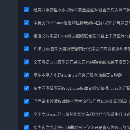
经典好歌梦里水乡祝你平安金曲回味融合光辉岁月气
中英文ClubDance慢慢嗨碰撞我的中国心光辉岁月弹鼓
夜店必放电鼓House外文超嗨联合爱的路上千万里Pro
炸场EDM音乐大赛魅音街同步岑溪安仔阿焱精选炸场
全国粤语Club音乐送兄弟实录串烧融合越来越不懂爱
墨尔本暴力电码Hardstyle混合归属老嗨曲英文弹跳
东南亚深情国语ProgHouse旋律交织安和桥Funky流
巴西说唱珍藏旋律联合百大流行S厂牌EDM能量国际
全英文Electro经典情怀祝贺新车落地混合伤感生日派对
女声夜之光盗将行嗨曲混搭不仅仅只是喜欢你Prog舒