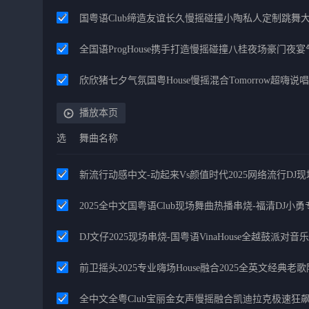
国粤语Club缔造友谊长久慢摇碰撞小陶私人定制跳舞
全国语ProgHouse携手打造慢摇碰撞八桂夜场豪门夜
欣欣猪七夕气氛国粤House慢摇混合Tomorrow超嗨说唱
播放本页
选
舞曲名称
新流行动感中文-动起来vs颜值时代2025网络流行DJ
2025全中文国粤语Club现场舞曲热播串烧-福清DJ小勇
DJ文仔2025现场串烧-国粤语VinaHouse全越鼓派对音
前卫摇头2025专业嗨场House融合2025全英文经典
全中文全粤Club宝丽金女声慢摇融合凯迪拉克极速狂飙全英