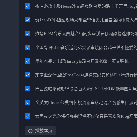
夜店必放电鼓House外文超嗨联合爱的路上千万里Pro
贺州小DJ小妞妞现场录制全粤语男儿当自强雨中恋人
炸场EDM音乐大赛魅音街同步岑溪安仔阿焱精选炸场
全国粤语Club音乐送兄弟实录串烧融合越来越不懂爱
墨尔本暴力电码Hardstyle混合归属老嗨曲英文弹跳
东南亚深情国语ProgHouse旋律交织安和桥Funky流
巴西说唱珍藏旋律联合百大流行S厂牌EDM能量国际
全英文Electro经典情怀祝贺新车落地混合伤感生日派对
女声夜之光盗将行嗨曲混搭不仅仅只是喜欢你Prog舒
播放本页