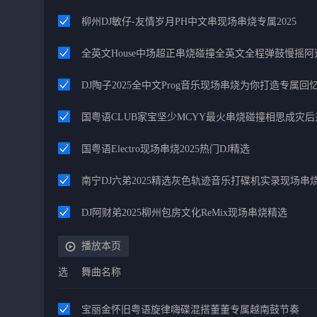
柳州DJ敏仔-友情岁月PH中文串现场串烧专属2025
全英文House中场超正串烧碰撞全英文全程弹鼓慢摇阿
DJ陶子2025全中文Prog音乐现场串烧为你打造专属回
国粤语CLUB家宝坚少MCYY最火串烧碰撞相思成灾
国粤语Electro现场串烧2025热门DJ精选
南宁DJ六弟2025精选灰色轨迹音乐打碟机实录现场串
DJ阿财弟2025柳州包房文化ReMix现场串烧精选
播放本页
选
舞曲名称
宝丽金怀旧粤语旋律嗨碟混搭董董专属越南鼓节奏