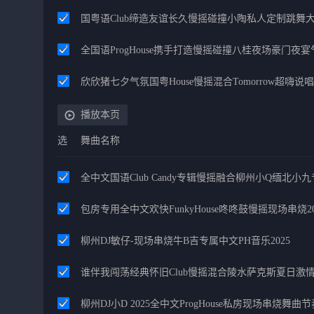
国粤语Club缔造友谊长久慢摇碰撞小陶私人定制跳舞
全国语ProgHouse携手打造慢摇碰撞八桂夜场豪门夜
欣欣猪七夕气氛国粤House慢摇混合Tomorrow超嗨说唱
播放本页
选
舞曲名称
全中文国语Club Candy专辑慢摇融合柳州小Q缅北小
包房专用全中文欢快FunkyHouse咚咚鼓慢摇现场串烧20
柳州DJ敏仔-现场串烧牛B吉专属中文PH音乐2025
谁伴我闯荡经典怀旧Club慢摇混合陵水萨克斯夏日激情H
柳州DJ小D 2025全中文ProgHouse私房现场串烧舞曲