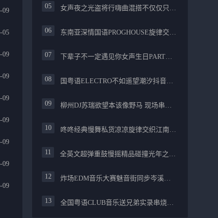
女声夜之光盗将行嗨曲混搭不仅仅只是喜欢你PROG舒服
-09
-05
东南亚深情国语PROGHOUSE旋律交织安和桥FUNKY流行情怀串烧
-09
下辈子不一定遇见你女声生日PARTY碰撞酒嗨最新女声伤感专辑实录
-09
国粤语ELECTRO不如遥望潮汐抖音慢摇混合柳州真龙会K吧小厅小康混音
-09
柳州DJ苏瑞欲望本该像野马 现场串烧中文FUNKYHOUSE精选
-09
咚咚经典慢舞私货凉凉旋律交织江南烟雨追梦生活精选串烧
-09
全英文超弹重鼓慢摇精品碰撞光年之外PROGHOUSE醉美抒情节奏
-09
炸场EDM音乐大赛魅音街同步岑溪安仔阿焱精选炸场歌路串烧
-09
全国粤语CLUB音乐送兄弟实录串烧融合越来越不懂爱的哲学遗憾专辑