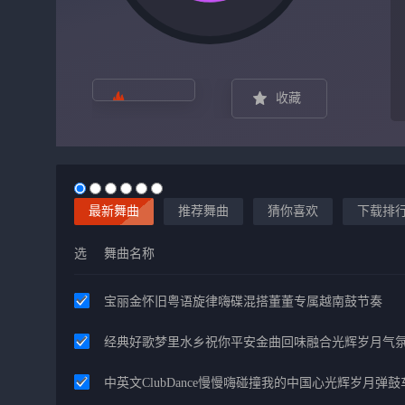
收藏
最新舞曲
推荐舞曲
猜你喜欢
下载排
选
舞曲名称
宝丽金怀旧粤语旋律嗨碟混搭董董专属越南鼓节奏
经典好歌梦里水乡祝你平安金曲回味融合光辉岁月气
中英文ClubDance慢慢嗨碰撞我的中国心光辉岁月弹鼓