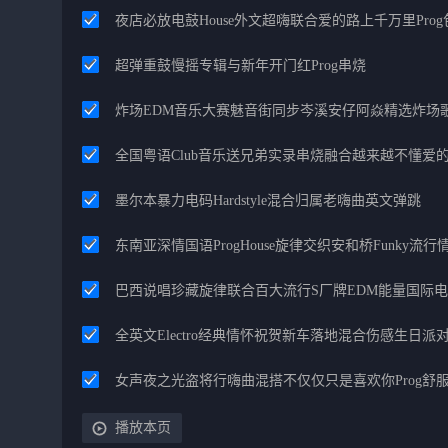
夜店必放电鼓House外文超嗨联合爱的路上千万里Pro
超弹重鼓慢摇专辑与新年开门红Prog串烧
炸场EDM音乐大赛魅音街同步岑溪安仔阿焱精选炸场
全国粤语Club音乐送兄弟实录串烧融合越来越不懂爱
墨尔本暴力电码Hardstyle混合归属老嗨曲英文弹跳
东南亚深情国语ProgHouse旋律交织安和桥Funky流
巴西说唱珍藏旋律联合百大流行S厂牌EDM能量国际
全英文Electro经典情怀祝贺新车落地混合伤感生日派对
女声夜之光盗将行嗨曲混搭不仅仅只是喜欢你Prog舒
播放本页