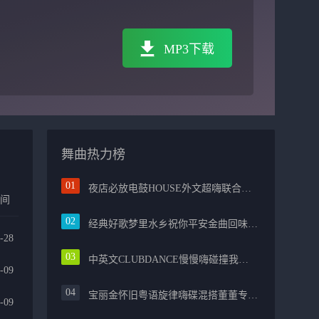
MP3下载
舞曲热力榜
夜店必放电鼓HOUSE外文超嗨联合爱的路上千万里PROG包房漫步上头
时间
经典好歌梦里水乡祝你平安金曲回味融合光辉岁月气氛中文兄弟串烧
-28
中英文CLUBDANCE慢慢嗨碰撞我的中国心光辉岁月弹鼓车载
-09
宝丽金怀旧粤语旋律嗨碟混搭董董专属越南鼓节奏
-09