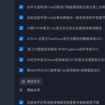
全中文国粤语Club近期流行嗨曲慢摇联合夜太美上头
自由炫丽中英Club合串经典融合一路发发发新年祝福
DJ细VIN中英文Club音乐生日派对必备现场串烧精选
DJTerri-全英文FunkHouse音乐珍藏现场舞曲串烧2025
湛江DJ建斌现场串烧-中文ProgHouse会所专用2025
DJ拉芳中英文House现场串烧2025年度太空漫游音乐合
惠州DJ华仔2025国粤语Club现场串烧-经典慢摇流行
播放本页
选
舞曲名称
宝丽金怀旧粤语旋律嗨碟混搭董董专属越南鼓节奏