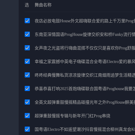
选
舞曲名称
夜店必放电鼓House外文超嗨联合爱的路上千万里Pro
东南亚深情国语ProgHouse旋律交织安和桥Funky流
女声夜之光盗将行嗨曲混搭不仅仅只是喜欢你Prog舒
幸福之家震撼中英电子嗨碟混合全粤语Electro爱的
咚咚经典慢舞私货凉凉旋律交织江南烟雨追梦生活精
恭喜恭喜打响2025首炮嗨碟联合国粤语Proghouse我
全英文超弹重鼓慢摇精品碰撞光年之外ProgHouse醉
超弹重鼓慢摇专辑与新年开门红Prog串烧
国粤语Electro不如遥望潮汐抖音慢摇混合柳州真龙会