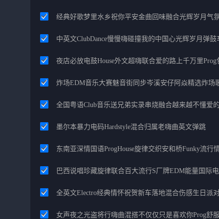
经典好歌梦里水乡祝你平安金曲回味融合光辉岁月气
中英文ClubDance慢慢嗨碰撞我的中国心光辉岁月弹鼓
夜店必放电鼓House外文超嗨联合爱的路上千万里Pro
炸场EDM音乐大赛魅音街同步岑溪安仔阿焱精选炸场
全国粤语Club音乐送兄弟实录串烧融合越来越不懂爱
墨尔本暴力电码Hardstyle混合归属老嗨曲英文弹跳
东南亚深情国语ProgHouse旋律交织安和桥Funky流
巴西说唱珍藏旋律联合百大流行S厂牌EDM能量国际
全英文Electro经典情怀祝贺新车落地混合伤感生日派对
女声夜之光盗将行嗨曲混搭不仅仅只是喜欢你Prog舒