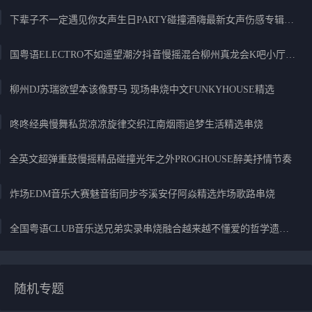
下辈子不一定遇见你女声生日PARTY碰撞酒嗨最新女声伤感专辑实录
国粤语ELECTRO不如遥望潮汐抖音慢摇混合柳州真龙会K吧小厅小康混音
柳州DJ苏瑞欲望本该像野马 现场串烧中文FUNKYHOUSE精选
咚咚经典慢舞私货凉凉旋律交织江南烟雨追梦生活精选串烧
全英文超弹重鼓慢摇精品碰撞光年之外PROGHOUSE醉美抒情节奏
炸场EDM音乐大赛魅音街同步岑溪安仔阿焱精选炸场歌路串烧
全国粤语CLUB音乐送兄弟实录串烧融合越来越不懂爱的哲学遗憾专辑
随机专题