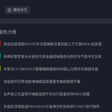
播放本页
曲热力榜
夜店必放电鼓HOUSE外文超嗨联合爱的路上千万里PROG包房漫步上头
经典好歌梦里水乡祝你平安金曲回味融合光辉岁月气氛中文兄弟串烧
中英文CLUBDANCE慢慢嗨碰撞我的中国心光辉岁月弹鼓车载
宝丽金怀旧粤语旋律嗨碟混搭董董专属越南鼓节奏
女声夜之光盗将行嗨曲混搭不仅仅只是喜欢你PROG舒服
东南亚深情国语PROGHOUSE旋律交织安和桥FUNKY流行情怀串烧