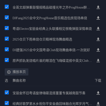
全英文超弹重鼓慢摇精品碰撞光年之外ProgHouse醉美抒情节奏
DJFang2025全中文ProgHouse音乐精选包房现场串烧
粤语Electro宝丽金经典上头联播相见恨晚弹鼓深情串烧
2025仓贝下雨串烧仓贝精神现场舞曲精选
DJ建强2025全中文国粤语Club现场舞曲串烧-一次就好
原声抓轨发烧唱片谁的眼泪在飞嗨碟混搭中英文Club音乐经典回味卡音慢摇
播放本页
选
舞曲名称
下载
宝丽金怀旧粤语旋律嗨碟混搭董董专属越南鼓节奏
经典好歌梦里水乡祝你平安金曲回味融合光辉岁月气氛中文兄弟串烧