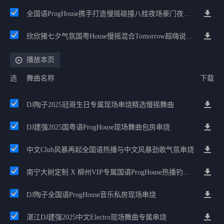
全国语ProgHouse携手打造慢摇碰撞八桂夜场豪门夜宴气氛小串
欣欣猪七夕气氛国粤House慢摇混合Tomorrow超嗨说唱英文House气氛
播放本页
选
舞曲名称
下载
DJ陶子2025冠哥生日专属现场串烧精选慢摇舞曲
DJ建强2025国粤语ProgHouse现场舞曲包房串烧
中文Club风暴再起全国语热播与中文风暴劲歌气氛串烧
南宁大树定制 X 柳州VIP专属国语ProgHouse热播钓鱼热舞串烧
DJ陶子全国语ProgHouse音乐私房现场串烧
湛江DJ建强2025中文Electro现场舞曲专属串烧