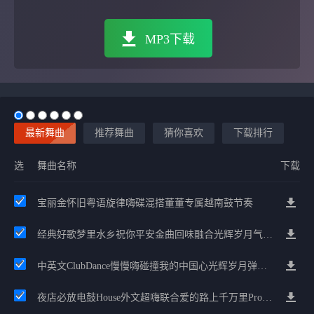
MP3下载
最新舞曲
推荐舞曲
猜你喜欢
下载排行
选
舞曲名称
下载
宝丽金怀旧粤语旋律嗨碟混搭董董专属越南鼓节奏
经典好歌梦里水乡祝你平安金曲回味融合光辉岁月气氛中文兄弟串烧
中英文ClubDance慢慢嗨碰撞我的中国心光辉岁月弹鼓车载
夜店必放电鼓House外文超嗨联合爱的路上千万里Prog包房漫步上头