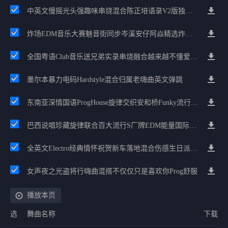
中英文慢摇光头强趣味串烧混合陈正培语录v2版独家培少节奏
炸场EDM音乐大赛魅音街同步岑溪安仔阿焱精选炸场歌路串烧
全国粤语Club音乐送兄弟实录串烧融合越来越不懂爱的哲学遗憾专辑
墨尔本暴力电码Hardstyle混合归属老嗨曲英文弹跳
东南亚深情国语ProgHouse旋律交织安和桥Funky流行情怀串烧
巴西说唱珍藏旋律联合百大流行S厂牌EDM能量国际电音串烧
全英文Electro经典情怀祝贺新车落地混合伤感生日派对中文Club串烧
女声夜之光盗将行嗨曲混搭不仅仅只是喜欢你Prog舒服
播放本页
选
舞曲名称
下载