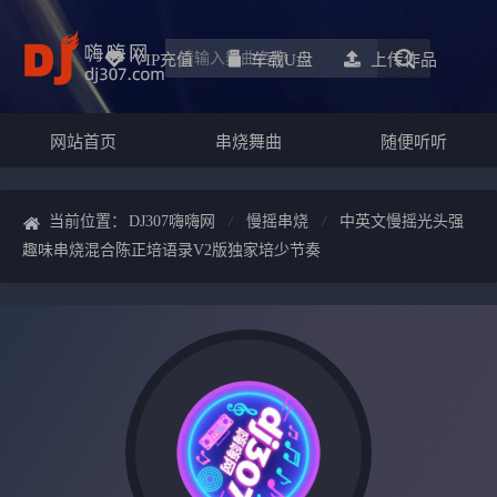
VIP充值
车载u盘
上传作品
网站首页
串烧舞曲
随便听听
当前位置：
DJ307嗨嗨网
慢摇串烧
中英文慢摇光头强
趣味串烧混合陈正培语录V2版独家培少节奏