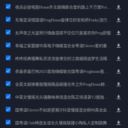
夜店必放电鼓House外文超嗨联合爱的路上千万里Prog包房漫步上头
东南亚深情国语ProgHouse旋律交织安和桥Funky流行情怀串烧
女声夜之光盗将行嗨曲混搭不仅仅只是喜欢你Prog舒服
幸福之家震撼中英电子嗨碟混合全粤语Electro爱的暴风雨广州雄雄精选
咚咚经典慢舞私货凉凉旋律交织江南烟雨追梦生活精选串烧
恭喜恭喜打响2025首炮嗨碟联合国粤语Proghouse我要怎么说我不爱你
全英文超弹重鼓慢摇精品碰撞光年之外ProgHouse醉美抒情节奏
中英文慢摇光头强趣味串烧混合陈正培语录v2版独家培少节奏
国粤语Electro不如遥望潮汐抖音慢摇混合柳州真龙会K吧小厅小康混音
国粤语Club缔造友谊长久慢摇碰撞小陶私人定制跳舞大碟