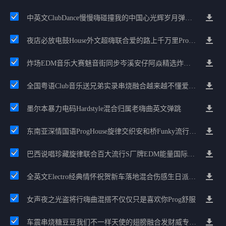
中英文ClubDance慢慢嗨碰撞我的中国心光辉岁月弹鼓车载
夜店必放电鼓House外文超嗨联合爱的路上千万里Prog包房漫步上头
炸场EDM音乐大赛魅音街同步岑溪安仔阿焱精选炸场歌路串烧
全国粤语Club音乐送兄弟实录串烧融合越来越不懂爱的哲学遗憾专辑
墨尔本暴力电码Hardstyle混合归属老嗨曲英文弹跳
东南亚深情国语ProgHouse旋律交织安和桥Funky流行情怀串烧
巴西说唱珍藏旋律联合百大流行S厂牌EDM能量国际电音串烧
全英文Electro经典情怀祝贺新车落地混合伤感生日派对中文Club串烧
女声夜之光盗将行嗨曲混搭不仅仅只是喜欢你Prog舒服
车震串烧糖豆豆我们不一样天使的翅膀融合发财威专属金边太空仓节奏