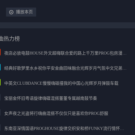
播放本页
曲热力榜
夜店必放电鼓HOUSE外文超嗨联合爱的路上千万里PROG包房漫步上头
经典好歌梦里水乡祝你平安金曲回味融合光辉岁月气氛中文兄弟串烧
中英文CLUBDANCE慢慢嗨碰撞我的中国心光辉岁月弹鼓车载
宝丽金怀旧粤语旋律嗨碟混搭董董专属越南鼓节奏
女声夜之光盗将行嗨曲混搭不仅仅只是喜欢你PROG舒服
东南亚深情国语PROGHOUSE旋律交织安和桥FUNKY流行情怀串烧