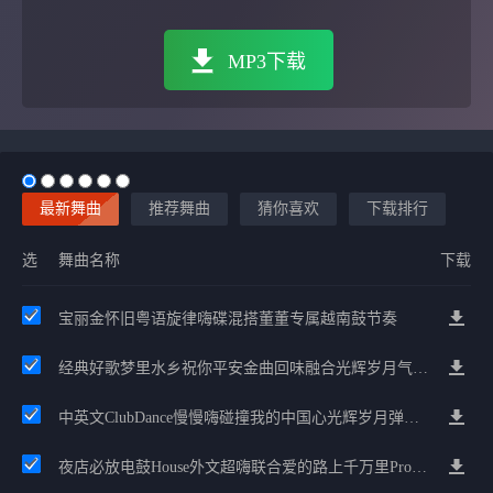
MP3下载
最新舞曲
推荐舞曲
猜你喜欢
下载排行
选
舞曲名称
下载
宝丽金怀旧粤语旋律嗨碟混搭董董专属越南鼓节奏
经典好歌梦里水乡祝你平安金曲回味融合光辉岁月气氛中文兄弟串烧
中英文ClubDance慢慢嗨碰撞我的中国心光辉岁月弹鼓车载
夜店必放电鼓House外文超嗨联合爱的路上千万里Prog包房漫步上头