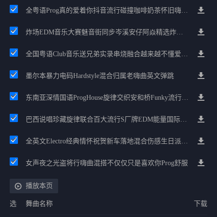
全粤语Prog真的爱着你抖音流行碰撞咖啡奶茶怀旧嗨水啊纹混音
炸场EDM音乐大赛魅音街同步岑溪安仔阿焱精选炸场歌路串烧
全国粤语Club音乐送兄弟实录串烧融合越来越不懂爱的哲学遗憾专辑
墨尔本暴力电码Hardstyle混合归属老嗨曲英文弹跳
东南亚深情国语ProgHouse旋律交织安和桥Funky流行情怀串烧
巴西说唱珍藏旋律联合百大流行S厂牌EDM能量国际电音串烧
全英文Electro经典情怀祝贺新车落地混合伤感生日派对中文Club串烧
女声夜之光盗将行嗨曲混搭不仅仅只是喜欢你Prog舒服
播放本页
选
舞曲名称
下载