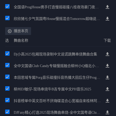
全国语ProgHouse携手打造慢摇碰撞八桂夜场豪门夜宴气氛小串
欣欣猪七夕气氛国粤House慢摇混合Tomorrow超嗨说唱英文House气氛
播放本页
选
舞曲名称
下载
Dj小高2025包厢现场录制中文说谎跳舞串烧舞曲合集
全中文国语Club Candy专辑慢摇融合柳州小Q缅北小九专属英文串
本田思域专属Porg音乐碰撞抖音热播大田后生仔ProgHouse慢摇
柳州DJ敏仔-现场串烧牛B吉专属中文PH音乐2025
抖音榜单中英文百听不厌嗨碟混合心宽福自来桂林阿铭祝福节奏
DJFany精心打造2025现场舞曲串烧-全中文国粤语Club音乐专属