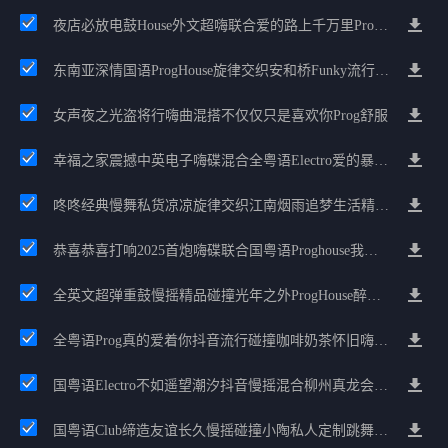
夜店必放电鼓House外文超嗨联合爱的路上千万里Prog包房漫步上头
东南亚深情国语ProgHouse旋律交织安和桥Funky流行情怀串烧
女声夜之光盗将行嗨曲混搭不仅仅只是喜欢你Prog舒服
幸福之家震撼中英电子嗨碟混合全粤语Electro爱的暴风雨广州雄雄精选
咚咚经典慢舞私货凉凉旋律交织江南烟雨追梦生活精选串烧
恭喜恭喜打响2025首炮嗨碟联合国粤语Proghouse我要怎么说我不爱你
全英文超弹重鼓慢摇精品碰撞光年之外ProgHouse醉美抒情节奏
全粤语Prog真的爱着你抖音流行碰撞咖啡奶茶怀旧嗨水啊纹混音
国粤语Electro不如遥望潮汐抖音慢摇混合柳州真龙会K吧小厅小康混音
国粤语Club缔造友谊长久慢摇碰撞小陶私人定制跳舞大碟