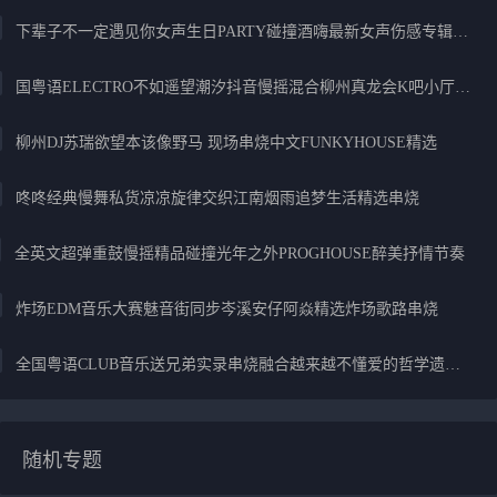
下辈子不一定遇见你女声生日PARTY碰撞酒嗨最新女声伤感专辑实录
国粤语ELECTRO不如遥望潮汐抖音慢摇混合柳州真龙会K吧小厅小康混音
柳州DJ苏瑞欲望本该像野马 现场串烧中文FUNKYHOUSE精选
咚咚经典慢舞私货凉凉旋律交织江南烟雨追梦生活精选串烧
全英文超弹重鼓慢摇精品碰撞光年之外PROGHOUSE醉美抒情节奏
炸场EDM音乐大赛魅音街同步岑溪安仔阿焱精选炸场歌路串烧
全国粤语CLUB音乐送兄弟实录串烧融合越来越不懂爱的哲学遗憾专辑
随机专题