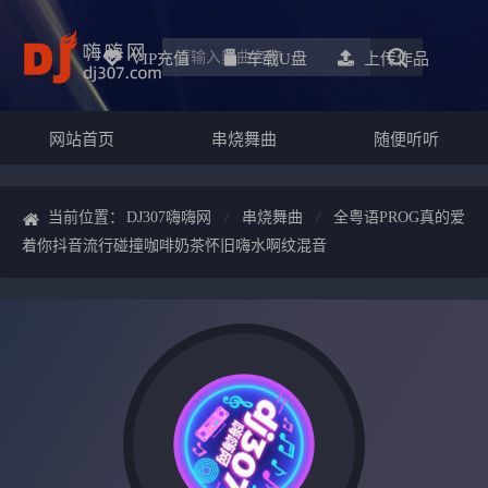
VIP充值
车载u盘
上传作品
网站首页
串烧舞曲
随便听听
当前位置：
DJ307嗨嗨网
串烧舞曲
全粤语PROG真的爱
着你抖音流行碰撞咖啡奶茶怀旧嗨水啊纹混音