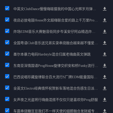
中英文ClubDance慢慢嗨碰撞我的中国心光辉岁月弹鼓车载
夜店必放电鼓House外文超嗨联合爱的路上千万里Prog包房漫步上头
炸场EDM音乐大赛魅音街同步岑溪安仔阿焱精选炸场歌路串烧
全国粤语Club音乐送兄弟实录串烧融合越来越不懂爱的哲学遗憾专辑
墨尔本暴力电码Hardstyle混合归属老嗨曲英文弹跳
东南亚深情国语ProgHouse旋律交织安和桥Funky流行情怀串烧
巴西说唱珍藏旋律联合百大流行S厂牌EDM能量国际电音串烧
全英文Electro经典情怀祝贺新车落地混合伤感生日派对中文Club串烧
女声夜之光盗将行嗨曲混搭不仅仅只是喜欢你Prog舒服
车震串烧糖豆豆我们不一样天使的翅膀融合发财威专属金边太空仓节奏