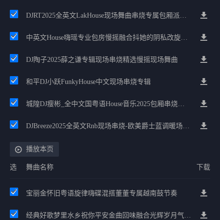
DJRT2025全英文LakHouse现场舞曲串烧专属包厢派对嗨碟
中英文House嗨瑶专业包房慢摇融合抖她的阴私改旋律中文柳州敏仔混音
DJ陶子2025薛之谦专辑现场串烧精选慢摇现场舞曲
和平DJ小跃FunkyHouse中文现场串烧专辑
城隍DJ瘦彬_全中文国粤语House音乐2025包厢串烧好歌精选
DJBreeze2025全英文Rnb现场串烧-欧美爵士蓝调暖场必备
播放本页
选
舞曲名称
下载
宝丽金怀旧粤语旋律嗨碟混搭董董专属越南鼓节奏
经典好歌梦里水乡祝你平安金曲回味融合光辉岁月气氛中文兄弟串烧